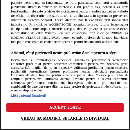
permite website-ului sa functioneze, pentru a personaliza continutul si anunturile
publicitare afisate in functie de interesele si/sau profilul dvs., pentru a va oferi
functionalitati aferente retelelor de socializare si pentru a analiza traficul pe website.
Beneficiati de drepturile prevazute de art. 15-22 din GDPR in legatura cu prelucrarea
datelor cu caracter personal. Aceste drepturi pot fi exercitate prin modalitatea
indicata
aici
. Prin click pe “ACCEPT TOATE”, acceptati folosirea tuturor Tehnologiilor
de tip Cookie, care implica inclusiv acceptul dvs. cu privire la stocarea/accesarea
informatiilor de catre Vendor-ii cu care colaboram. Prin click pe “VREAU SA
MODIFIC SETARILE INDIVIDUAL” puteti schimba preferintele in mod individual,
VEDETE SI EVENIMENTE
VEDETE S
mai putin cele legate de cookie strict necesare pentru functionarea website-ului.
Ioana Ginghină, adevărul despre
Oana Lis sp
Atât noi, cât și partenerii noștri prelucrăm datele pentru a oferi:
relația cu Alexandru Ciucu, care a
slăbească ș
Dezvoltarea și îmbunătățirea serviciilor. Măsurarea performanței reclamelor.
Utilizarea profilurilor pentru selectarea conținutului personalizat. Stocarea și/sau
accesarea informațiilor de pe un dispozitiv. Utilizarea profilurilor pentru selectarea
negat că i-a făcut avansuri. Ce spune
Mesaj pentr
publicității personalizate. Crearea profilurilor pentru publicitate personalizată.
Utilizarea de date limitate pentru a selecta publicitatea. Crearea profilurilor de
soțul ei despre controversele
„Dacă mă ve
conținut personalizat. Utilizarea datelor limitate pentru a selecta conținutul.
Măsurarea performanței conținutului. Înțelegerea publicului prin statistici sau
combinații de date din surse diferite. Date precise de geolocație și identificarea prin
recente: „Nici nu a văzut!”
afectează și
scanarea dispozitivului.
Listă parteneri (furnizori)
ACCEPT TOATE
Meniu
Caută
VREAU SA MODIFIC SETARILE INDIVIDUAL