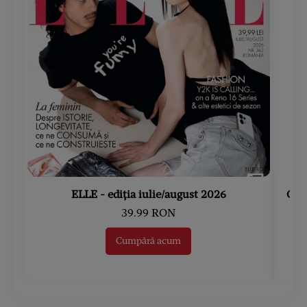
ELLE - ediția iulie/august 2026
Gard
39.99 RON
Cumpără acum