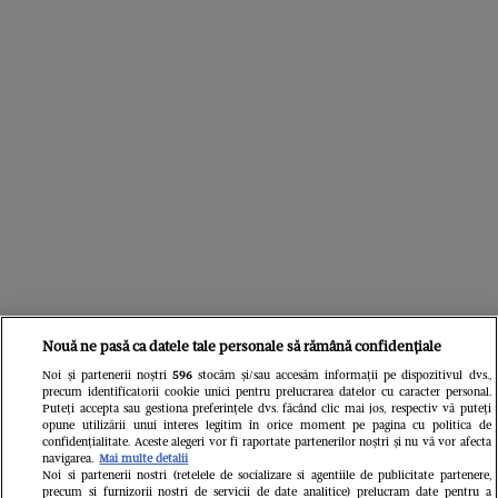
Nouă ne pasă ca datele tale personale să rămână confidențiale
Din aceeași categorie
Noi și partenerii noștri
596
stocăm și/sau accesăm informații pe dispozitivul dvs.,
precum identificatorii cookie unici pentru prelucrarea datelor cu caracter personal.
Puteți accepta sau gestiona preferințele dvs. făcând clic mai jos, respectiv vă puteți
opune utilizării unui interes legitim în orice moment pe pagina cu politica de
confidențialitate. Aceste alegeri vor fi raportate partenerilor noștri și nu vă vor afecta
navigarea.
Mai multe detalii
Noi si partenerii nostri (retelele de socializare si agentiile de publicitate partenere,
precum si furnizorii nostri de servicii de date analitice) prelucram date pentru a