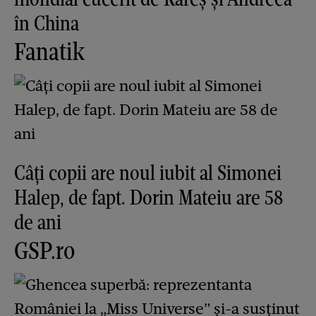
în China
Fanatik
Câți copii are noul iubit al Simonei
Halep, de fapt. Dorin Mateiu are 58
de ani
GSP.ro