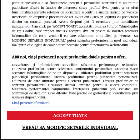
Citește și:
Cauza infarctului lui Andrew, fiul
permite website-ului sa functioneze, pentru a personaliza continutul si anunturile
publicitare afisate in functie de interesele si/sau profilul dvs., pentru a va oferi
Ozanei Barabancea. Ce l-a avertizat artista
functionalitati aferente retelelor de socializare si pentru a analiza traficul pe website.
Beneficiati de drepturile prevazute de art. 15-22 din GDPR in legatura cu prelucrarea
cu doar o lună înainte: „Au fost semne, dar
datelor cu caracter personal. Aceste drepturi pot fi exercitate prin modalitatea
indicata
aici
. Prin click pe “ACCEPT TOATE”, acceptati folosirea tuturor Tehnologiilor
nu le-a luat în considerare'
de tip Cookie, care implica inclusiv acceptul dvs. cu privire la stocarea/accesarea
informatiilor de catre Vendor-ii cu care colaboram. Prin click pe “VREAU SA
MODIFIC SETARILE INDIVIDUAL” puteti schimba preferintele in mod individual,
mai putin cele legate de cookie strict necesare pentru functionarea website-ului.
Atât noi, cât și partenerii noștri prelucrăm datele pentru a oferi:
Dezvoltarea și îmbunătățirea serviciilor. Măsurarea performanței reclamelor.
Utilizarea profilurilor pentru selectarea conținutului personalizat. Stocarea și/sau
accesarea informațiilor de pe un dispozitiv. Utilizarea profilurilor pentru selectarea
publicității personalizate. Crearea profilurilor pentru publicitate personalizată.
Utilizarea de date limitate pentru a selecta publicitatea. Crearea profilurilor de
conținut personalizat. Utilizarea datelor limitate pentru a selecta conținutul.
Măsurarea performanței conținutului. Înțelegerea publicului prin statistici sau
combinații de date din surse diferite. Date precise de geolocație și identificarea prin
scanarea dispozitivului.
Listă parteneri (furnizori)
ACCEPT TOATE
Meniu
Caută
VREAU SA MODIFIC SETARILE INDIVIDUAL