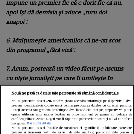
impune un premier fie că e dorit fie că nu,
apoi își dă demisia și aduce „turu doi
anapoi”.
6. Mulțumește americanilor că ne-au scos
din programul „fără viză”.
7. Acum, postează un video făcut pe ascuns
cu niște jurnaliști pe care îi umilește în
biroul lui (ilegal – filmarea și publicarea ei).
Nouă ne pasă ca datele tale personale să rămână confidențiale
Noi și partenerii noștri
596
stocăm și/sau accesăm informații pe dispozitivul dvs.,
Deci? Care e strategia lui Simion? Pe mine
precum identificatorii cookie unici pentru prelucrarea datelor cu caracter personal.
Puteți accepta sau gestiona preferințele dvs. făcând clic mai jos, respectiv vă puteți
mă depășește, pe cuvânt'
, a scris jurnalista.
opune utilizării unui interes legitim în orice moment pe pagina cu politica de
confidențialitate. Aceste alegeri vor fi raportate partenerilor noștri și nu vă vor afecta
navigarea.
Mai multe detalii
Noi si partenerii nostri (retelele de socializare si agentiile de publicitate partenere,
precum si furnizorii nostri de servicii de date analitice) prelucram date pentru a