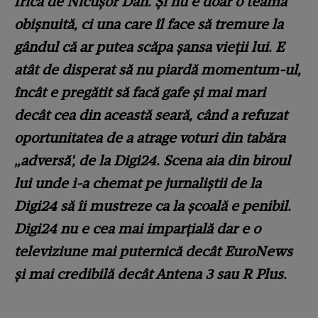
frică de Nicușor Dan. Și nu e doar o teamă
obișnuită, ci una care îl face să tremure la
gândul că ar putea scăpa șansa vieții lui. E
atât de disperat să nu piardă momentum-ul,
încât e pregătit să facă gafe și mai mari
decât cea din această seară, când a refuzat
oportunitatea de a atrage voturi din tabăra
„adversă', de la Digi24. Scena aia din biroul
lui unde i-a chemat pe jurnaliștii de la
Digi24 să îi mustreze ca la școală e penibil.
Digi24 nu e cea mai imparțială dar e o
televiziune mai puternică decât EuroNews
și mai credibilă decât Antena 3 sau R Plus.