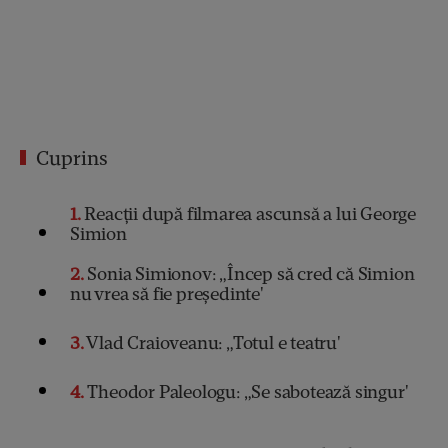
Cuprins
1
Reacții după filmarea ascunsă a lui George
Simion
2
Sonia Simionov: „Încep să cred că Simion
nu vrea să fie președinte'
3
Vlad Craioveanu: „Totul e teatru'
4
Theodor Paleologu: „Se sabotează singur'