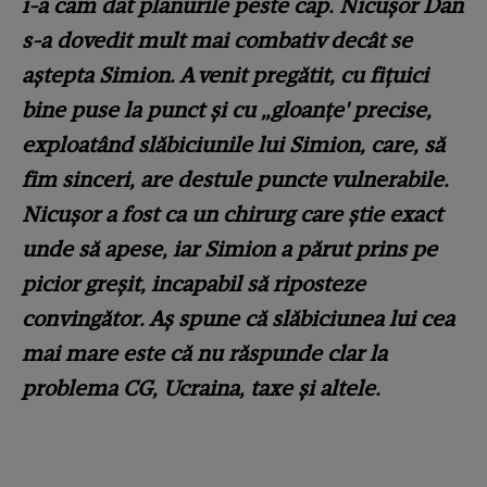
i-a cam dat planurile peste cap. Nicușor Dan
s-a dovedit mult mai combativ decât se
aștepta Simion. A venit pregătit, cu fițuici
bine puse la punct și cu „gloanțe' precise,
exploatând slăbiciunile lui Simion, care, să
fim sinceri, are destule puncte vulnerabile.
Nicușor a fost ca un chirurg care știe exact
unde să apese, iar Simion a părut prins pe
picior greșit, incapabil să riposteze
convingător. Aș spune că slăbiciunea lui cea
mai mare este că nu răspunde clar la
problema CG, Ucraina, taxe și altele.