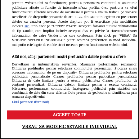
permite website-ului sa functioneze, pentru a personaliza continutul si anunturile
publicitare afisate in functie de interesele si/sau profilul dvs., pentru a va oferi
functionalitati aferente retelelor de socializare si pentru a analiza traficul pe website.
Beneficiati de drepturile prevazute de art. 15-22 din GDPR in legatura cu prelucrarea
datelor cu caracter personal. Aceste drepturi pot fi exercitate prin modalitatea
indicata
aici
. Prin click pe “ACCEPT TOATE”, acceptati folosirea tuturor Tehnologiilor
de tip Cookie, care implica inclusiv acceptul dvs. cu privire la stocarea/accesarea
informatiilor de catre Vendor-ii cu care colaboram. Prin click pe “VREAU SA
MODIFIC SETARILE INDIVIDUAL” puteti schimba preferintele in mod individual,
mai putin cele legate de cookie strict necesare pentru functionarea website-ului.
Atât noi, cât și partenerii noștri prelucrăm datele pentru a oferi:
Dezvoltarea și îmbunătățirea serviciilor. Măsurarea performanței reclamelor.
Utilizarea profilurilor pentru selectarea conținutului personalizat. Stocarea și/sau
accesarea informațiilor de pe un dispozitiv. Utilizarea profilurilor pentru selectarea
publicității personalizate. Crearea profilurilor pentru publicitate personalizată.
Utilizarea de date limitate pentru a selecta publicitatea. Crearea profilurilor de
conținut personalizat. Utilizarea datelor limitate pentru a selecta conținutul.
Măsurarea performanței conținutului. Înțelegerea publicului prin statistici sau
combinații de date din surse diferite. Date precise de geolocație și identificarea prin
scanarea dispozitivului.
Din aceeași categorie
Listă parteneri (furnizori)
ACCEPT TOATE
Meniu
Caută
VREAU SA MODIFIC SETARILE INDIVIDUAL