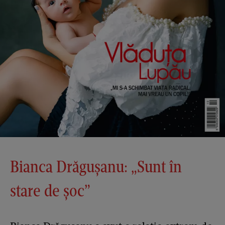
Bianca Drăgușanu: „Sunt în
stare de șoc”