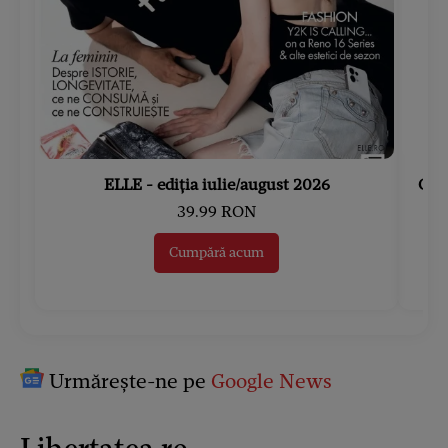
ELLE - ediția iulie/august 2026
Gard
39.99 RON
Cumpără acum
Urmărește-ne pe
Google News