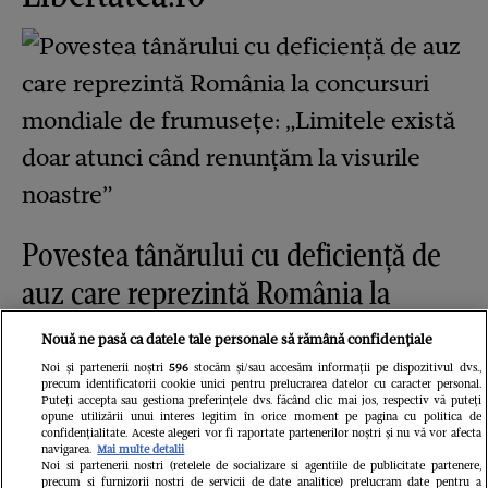
Povestea tânărului cu deficiență de
auz care reprezintă România la
concursuri mondiale de frumusețe:
Nouă ne pasă ca datele tale personale să rămână confidențiale
„Limitele există doar atunci când
Noi și partenerii noștri
596
stocăm și/sau accesăm informații pe dispozitivul dvs.,
precum identificatorii cookie unici pentru prelucrarea datelor cu caracter personal.
renunțăm la visurile noastre”
Puteți accepta sau gestiona preferințele dvs. făcând clic mai jos, respectiv vă puteți
opune utilizării unui interes legitim în orice moment pe pagina cu politica de
confidențialitate. Aceste alegeri vor fi raportate partenerilor noștri și nu vă vor afecta
navigarea.
Mai multe detalii
Noi si partenerii nostri (retelele de socializare si agentiile de publicitate partenere,
precum si furnizorii nostri de servicii de date analitice) prelucram date pentru a