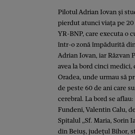
Pilotul Adrian Iovan și st
pierdut atunci viața pe 20
YR-BNP, care executa o cu
într-o zonă împădurită din
Adrian Iovan, iar Răzvan 
avea la bord cinci medici,
Oradea, unde urmau să pre
de peste 60 de ani care su
cerebral. La bord se aflau:
Fundeni, Valentin Calu, de 
Spitalul „Sf. Maria, Sorin 
din Beiuş, judeţul Bihor, 