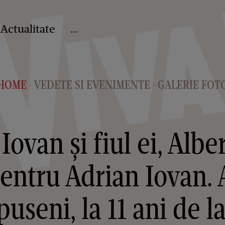
Actualitate
...
HOME
VEDETE SI EVENIMENTE
GALERIE FOT
>
>
ovan și fiul ei, Alber
pentru Adrian Iovan. 
useni, la 11 ani de l