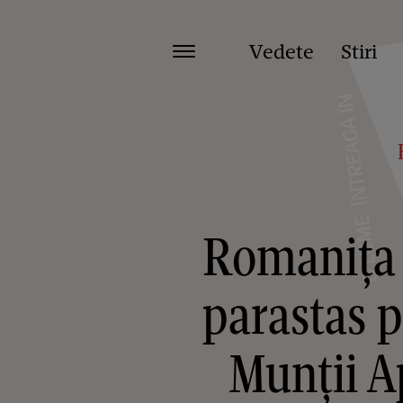
Vedete
Stiri
Romanița I
parastas 
Munții Ap