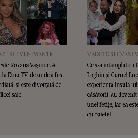
TE SI EVENIMENTE
VEDETE SI EVENI
este Roxana Vașniuc. A
Ce s-a întâmplat cu 
t la Etno TV, de unde a fost
Loghin și Cornel Lu
diată, și este divorțată de
experiența Insula iub
fiicei sale
căsătorit, au devenit 
unei fetițe, iar ea es
cu băiețel