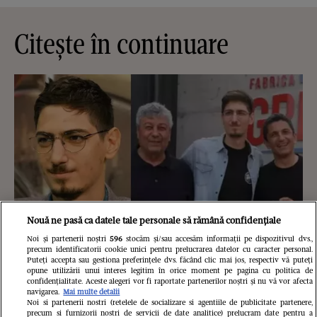
Citește în continuare
Nouă ne pasă ca datele tale personale să rămână confidențiale
Noi și partenerii noștri
596
stocăm și/sau accesăm informații pe dispozitivul dvs.,
precum identificatorii cookie unici pentru prelucrarea datelor cu caracter personal.
Puteți accepta sau gestiona preferințele dvs. făcând clic mai jos, respectiv vă puteți
opune utilizării unui interes legitim în orice moment pe pagina cu politica de
confidențialitate. Aceste alegeri vor fi raportate partenerilor noștri și nu vă vor afecta
Nepotul lui Mircea Lucescu,
navigarea.
Mai multe detalii
Noi si partenerii nostri (retelele de socializare si agentiile de publicitate partenere,
precum si furnizorii nostri de servicii de date analitice) prelucram date pentru a