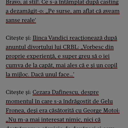
Bravo, ai stil!. Ce s-a întâmplat după casting
a dezamăgit-o: „Pe surse, am aflat că aveam
șanse reale'
Citește și:
Ilinca Vandici reacționează după
anunțul divorțului lui CRBL: „Vorbesc din
proprie experiență, e super greu să o iei
cumva de la capăt, mai ales că e și un copil
la mijloc. Dacă unul face…'
Citește și:
Cezara Dafinescu, despre
momentul în care s-a îndrăgostit de Gelu
Fronea, deși era căsătorită cu George Motoi:
„Nu m-a mai interesat nimic, nici că