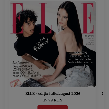
ELLE - ediția iulie/august 2026
Gard
39.99 RON