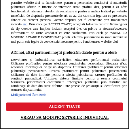
mărturisiri emoționante despre
permite website-ului sa functioneze, pentru a personaliza continutul si anunturile
bunicul său, la trei luni de la moartea
publicitare afisate in functie de interesele si/sau profilul dvs., pentru a va oferi
functionalitati aferente retelelor de socializare si pentru a analiza traficul pe website.
Beneficiati de drepturile prevazute de art. 15-22 din GDPR in legatura cu prelucrarea
marelui antrenor: „Un om special,
datelor cu caracter personal. Aceste drepturi pot fi exercitate prin modalitatea
indicata
aici
. Prin click pe “ACCEPT TOATE”, acceptati folosirea tuturor Tehnologiilor
extrem de apropiat de familie”
de tip Cookie, care implica inclusiv acceptul dvs. cu privire la stocarea/accesarea
informatiilor de catre Vendor-ii cu care colaboram. Prin click pe “VREAU SA
MODIFIC SETARILE INDIVIDUAL” puteti schimba preferintele in mod individual,
mai putin cele legate de cookie strict necesare pentru functionarea website-ului.
Atât noi, cât și partenerii noștri prelucrăm datele pentru a oferi:
Dezvoltarea și îmbunătățirea serviciilor. Măsurarea performanței reclamelor.
Utilizarea profilurilor pentru selectarea conținutului personalizat. Stocarea și/sau
accesarea informațiilor de pe un dispozitiv. Utilizarea profilurilor pentru selectarea
publicității personalizate. Crearea profilurilor pentru publicitate personalizată.
Utilizarea de date limitate pentru a selecta publicitatea. Crearea profilurilor de
conținut personalizat. Utilizarea datelor limitate pentru a selecta conținutul.
Măsurarea performanței conținutului. Înțelegerea publicului prin statistici sau
combinații de date din surse diferite. Date precise de geolocație și identificarea prin
scanarea dispozitivului.
Listă parteneri (furnizori)
ACCEPT TOATE
Meniu
Caută
VREAU SA MODIFIC SETARILE INDIVIDUAL