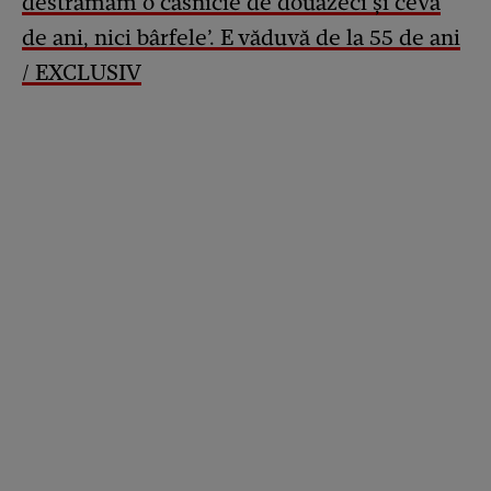
destrămam o căsnicie de douăzeci și ceva
de ani, nici bârfele’. E văduvă de la 55 de ani
/ EXCLUSIV