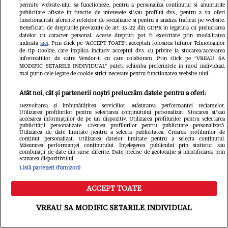
Kasatkina și iubita ei s-au căsătorit în
permite website-ului sa functioneze, pentru a personaliza continutul si anunturile
publicitare afisate in functie de interesele si/sau profilul dvs., pentru a va oferi
Grecia, dar petrecerea nu a fost
functionalitati aferente retelelor de socializare si pentru a analiza traficul pe website.
Beneficiati de drepturile prevazute de art. 15-22 din GDPR in legatura cu prelucrarea
lipsită de controverse
datelor cu caracter personal. Aceste drepturi pot fi exercitate prin modalitatea
indicata
aici
. Prin click pe “ACCEPT TOATE”, acceptati folosirea tuturor Tehnologiilor
de tip Cookie, care implica inclusiv acceptul dvs. cu privire la stocarea/accesarea
Redactia.ro
informatiilor de catre Vendor-ii cu care colaboram. Prin click pe “VREAU SA
MODIFIC SETARILE INDIVIDUAL” puteti schimba preferintele in mod individual,
mai putin cele legate de cookie strict necesare pentru functionarea website-ului.
Atât noi, cât și partenerii noștri prelucrăm datele pentru a oferi:
Dezvoltarea și îmbunătățirea serviciilor. Măsurarea performanței reclamelor.
Utilizarea profilurilor pentru selectarea conținutului personalizat. Stocarea și/sau
accesarea informațiilor de pe un dispozitiv. Utilizarea profilurilor pentru selectarea
publicității personalizate. Crearea profilurilor pentru publicitate personalizată.
Utilizarea de date limitate pentru a selecta publicitatea. Crearea profilurilor de
conținut personalizat. Utilizarea datelor limitate pentru a selecta conținutul.
Doliu în lumea filmului! A murit
Măsurarea performanței conținutului. Înțelegerea publicului prin statistici sau
combinații de date din surse diferite. Date precise de geolocație și identificarea prin
Brenda Fricker, „doamna cu
scanarea dispozitivului.
Listă parteneri (furnizori)
porumbeii”, din Singur Acasă 2
ACCEPT TOATE
Libertatea.ro
Meniu
Caută
VREAU SA MODIFIC SETARILE INDIVIDUAL