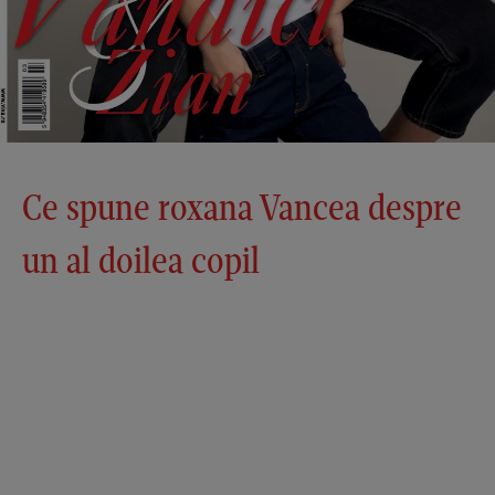
Ce spune roxana Vancea despre
un al doilea copil