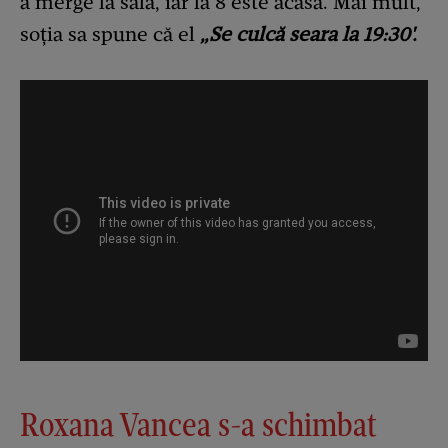
a merge la sală, iar la 8 este acasă. Mai mult,
soția sa spune că el
„Se culcă seara la 19:30'.
Roxana Vancea s-a schimbat