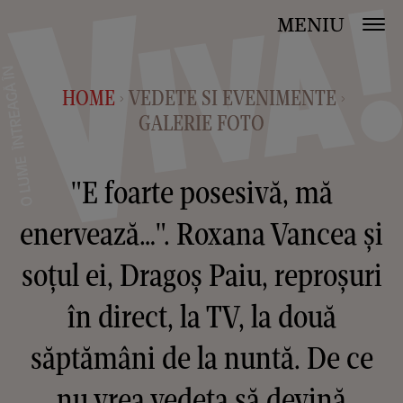
MENIU
HOME
VEDETE SI EVENIMENTE
>
>
GALERIE FOTO
"E foarte posesivă, mă
enervează…". Roxana Vancea și
soțul ei, Dragoș Paiu, reproșuri
în direct, la TV, la două
săptămâni de la nuntă. De ce
nu vrea vedeta să devină