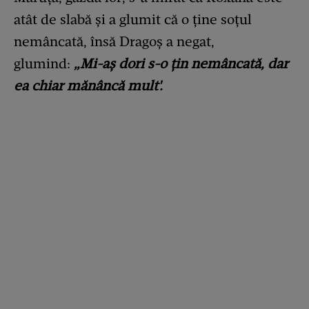
atât de slabă și a glumit că o ține soțul
nemâncată, însă Dragoș a negat,
glumind:
„Mi-aș dori s-o țin nemâncată, dar
ea chiar mănâncă mult'.