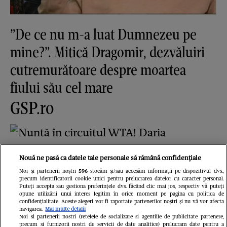
”De ce nu m-a luat Dumnezeu pe
mine?”. Mitică Dragomir, dezvăluiri
cutremurătoare despre moartea
fiului său cel mare
GSP.ro
Nouă ne pasă ca datele tale personale să rămână confidențiale
Noi și partenerii noștri
596
stocăm și/sau accesăm informații pe dispozitivul dvs.,
precum identificatorii cookie unici pentru prelucrarea datelor cu caracter personal.
Puteți accepta sau gestiona preferințele dvs. făcând clic mai jos, respectiv vă puteți
opune utilizării unui interes legitim în orice moment pe pagina cu politica de
confidențialitate. Aceste alegeri vor fi raportate partenerilor noștri și nu vă vor afecta
Nuntă în circuitul WTA! Daria
navigarea.
Mai multe detalii
Noi si partenerii nostri (retelele de socializare si agentiile de publicitate partenere,
precum si furnizorii nostri de servicii de date analitice) prelucram date pentru a