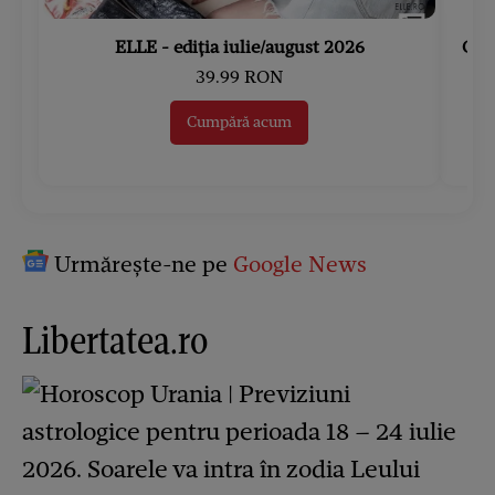
ELLE - ediția iulie/august 2026
Gard
39.99 RON
Cumpără acum
Urmărește-ne pe
Google News
Libertatea.ro