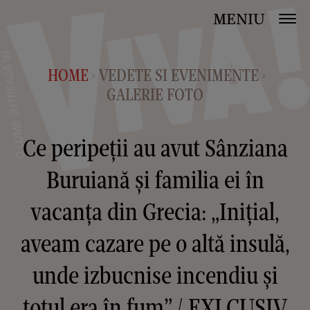
MENIU
HOME
VEDETE SI EVENIMENTE
>
>
GALERIE FOTO
Ce peripeții au avut Sânziana
Buruiană și familia ei în
vacanța din Grecia: „Inițial,
aveam cazare pe o altă insulă,
unde izbucnise incendiu și
totul era în fum” / EXLCUSIV