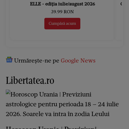
ELLE - ediția iulie/august 2026
Gard
39.99 RON
Cumpără acum
Urmărește-ne pe
Google News
Libertatea.ro