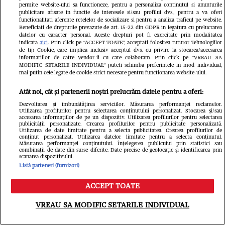
permite website-ului sa functioneze, pentru a personaliza continutul si anunturile
publicitare afisate in functie de interesele si/sau profilul dvs., pentru a va oferi
functionalitati aferente retelelor de socializare si pentru a analiza traficul pe website.
Beneficiati de drepturile prevazute de art. 15-22 din GDPR in legatura cu prelucrarea
datelor cu caracter personal. Aceste drepturi pot fi exercitate prin modalitatea
indicata
aici
. Prin click pe “ACCEPT TOATE”, acceptati folosirea tuturor Tehnologiilor
de tip Cookie, care implica inclusiv acceptul dvs. cu privire la stocarea/accesarea
informatiilor de catre Vendor-ii cu care colaboram. Prin click pe “VREAU SA
MODIFIC SETARILE INDIVIDUAL” puteti schimba preferintele in mod individual,
mai putin cele legate de cookie strict necesare pentru functionarea website-ului.
Din aceeași categorie
Atât noi, cât și partenerii noștri prelucrăm datele pentru a oferi:
Dezvoltarea și îmbunătățirea serviciilor. Măsurarea performanței reclamelor.
Utilizarea profilurilor pentru selectarea conținutului personalizat. Stocarea și/sau
accesarea informațiilor de pe un dispozitiv. Utilizarea profilurilor pentru selectarea
publicității personalizate. Crearea profilurilor pentru publicitate personalizată.
Utilizarea de date limitate pentru a selecta publicitatea. Crearea profilurilor de
conținut personalizat. Utilizarea datelor limitate pentru a selecta conținutul.
Măsurarea performanței conținutului. Înțelegerea publicului prin statistici sau
combinații de date din surse diferite. Date precise de geolocație și identificarea prin
scanarea dispozitivului.
Listă parteneri (furnizori)
ACCEPT TOATE
Meniu
Caută
VREAU SA MODIFIC SETARILE INDIVIDUAL