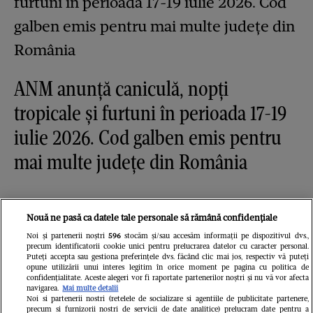
ANM anunță caniculă, nopți
tropicale și furtuni în perioada 17-19
iulie 2026. Cod galben emis pentru
mai multe județe din România
Nouă ne pasă ca datele tale personale să rămână confidențiale
Noi și partenerii noștri
596
stocăm și/sau accesăm informații pe dispozitivul dvs.,
precum identificatorii cookie unici pentru prelucrarea datelor cu caracter personal.
Puteți accepta sau gestiona preferințele dvs. făcând clic mai jos, respectiv vă puteți
opune utilizării unui interes legitim în orice moment pe pagina cu politica de
confidențialitate. Aceste alegeri vor fi raportate partenerilor noștri și nu vă vor afecta
navigarea.
Mai multe detalii
Noi si partenerii nostri (retelele de socializare si agentiile de publicitate partenere,
precum si furnizorii nostri de servicii de date analitice) prelucram date pentru a