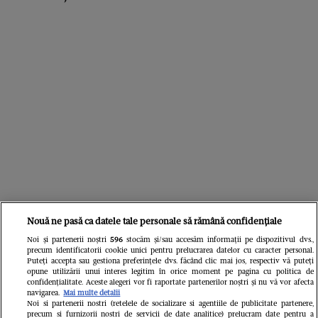
Nouă ne pasă ca datele tale personale să rămână confidențiale
Noi și partenerii noștri
596
stocăm și/sau accesăm informații pe dispozitivul dvs.,
precum identificatorii cookie unici pentru prelucrarea datelor cu caracter personal.
Puteți accepta sau gestiona preferințele dvs. făcând clic mai jos, respectiv vă puteți
Din aceeași categorie
opune utilizării unui interes legitim în orice moment pe pagina cu politica de
confidențialitate. Aceste alegeri vor fi raportate partenerilor noștri și nu vă vor afecta
navigarea.
Mai multe detalii
Noi si partenerii nostri (retelele de socializare si agentiile de publicitate partenere,
precum si furnizorii nostri de servicii de date analitice) prelucram date pentru a