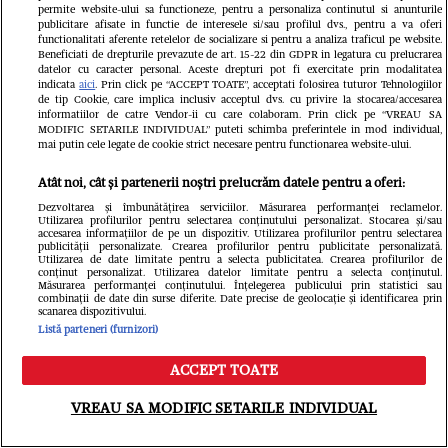
permite website-ului sa functioneze, pentru a personaliza continutul si anunturile
publicitare afisate in functie de interesele si/sau profilul dvs., pentru a va oferi
functionalitati aferente retelelor de socializare si pentru a analiza traficul pe website.
Beneficiati de drepturile prevazute de art. 15-22 din GDPR in legatura cu prelucrarea
datelor cu caracter personal. Aceste drepturi pot fi exercitate prin modalitatea
indicata
aici
. Prin click pe “ACCEPT TOATE”, acceptati folosirea tuturor Tehnologiilor
de tip Cookie, care implica inclusiv acceptul dvs. cu privire la stocarea/accesarea
informatiilor de catre Vendor-ii cu care colaboram. Prin click pe “VREAU SA
MODIFIC SETARILE INDIVIDUAL” puteti schimba preferintele in mod individual,
mai putin cele legate de cookie strict necesare pentru functionarea website-ului.
Atât noi, cât și partenerii noștri prelucrăm datele pentru a oferi:
VEDETE SI EVENIMENTE
VEDETE S
Dezvoltarea și îmbunătățirea serviciilor. Măsurarea performanței reclamelor.
Utilizarea profilurilor pentru selectarea conținutului personalizat. Stocarea și/sau
accesarea informațiilor de pe un dispozitiv. Utilizarea profilurilor pentru selectarea
Cine este Roxana Vașniuc. A lucrat la
Ce s-a întâ
publicității personalizate. Crearea profilurilor pentru publicitate personalizată.
Utilizarea de date limitate pentru a selecta publicitatea. Crearea profilurilor de
Etno TV, de unde a fost concediată,
Cornel Luc
conținut personalizat. Utilizarea datelor limitate pentru a selecta conținutul.
Măsurarea performanței conținutului. Înțelegerea publicului prin statistici sau
combinații de date din surse diferite. Date precise de geolocație și identificarea prin
și este divorțată de tatăl fiicei sale
Insula iubir
scanarea dispozitivului.
Listă parteneri (furnizori)
devenit pări
este însărc
ACCEPT TOATE
Meniu
Caută
VREAU SA MODIFIC SETARILE INDIVIDUAL