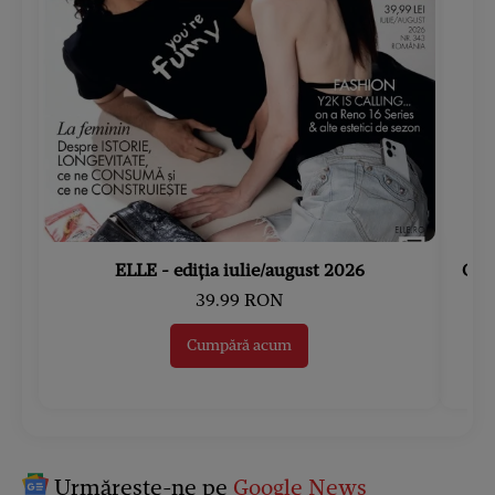
ELLE - ediția iulie/august 2026
Gard
39.99 RON
Cumpără acum
Urmărește-ne pe
Google News