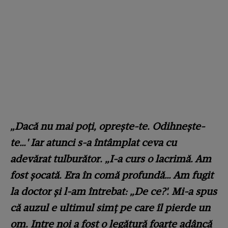
„Dacă nu mai poți, oprește-te. Odihnește-
te…' Iar atunci s-a întâmplat ceva cu
adevărat tulburător. „I-a curs o lacrimă. Am
fost șocată. Era în comă profundă… Am fugit
la doctor și l-am întrebat: „De ce?'. Mi-a spus
că auzul e ultimul simț pe care îl pierde un
om. Intre noi a fost o legătură foarte adâncă