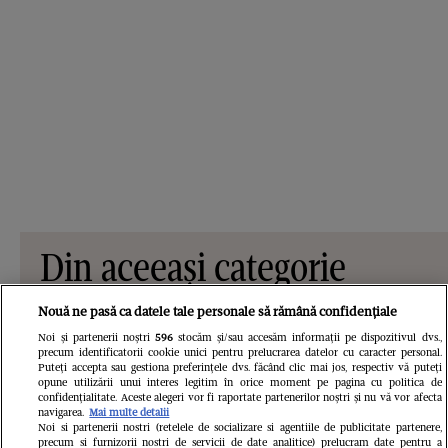
Din aceeași categorie
Nouă ne pasă ca datele tale personale să rămână confidențiale
Noi și partenerii noștri
596
stocăm și/sau accesăm informații pe dispozitivul dvs.,
precum identificatorii cookie unici pentru prelucrarea datelor cu caracter personal.
Puteți accepta sau gestiona preferințele dvs. făcând clic mai jos, respectiv vă puteți
opune utilizării unui interes legitim în orice moment pe pagina cu politica de
confidențialitate. Aceste alegeri vor fi raportate partenerilor noștri și nu vă vor afecta
navigarea.
Mai multe detalii
Noi si partenerii nostri (retelele de socializare si agentiile de publicitate partenere,
precum si furnizorii nostri de servicii de date analitice) prelucram date pentru a