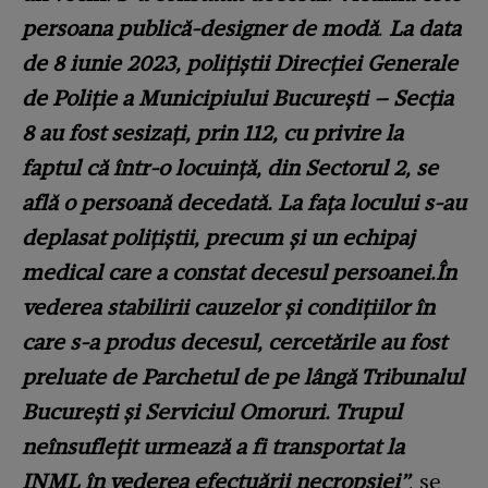
persoana publică-designer de modă
.
La data
de 8 iunie 2023, polițiștii Direcției Generale
de Poliție a Municipiului București – Secția
8 au fost sesizați, prin 112, cu privire la
faptul că într-o locuință, din Sectorul 2, se
află o persoană decedată. La fața locului s-au
deplasat polițiștii, precum și un echipaj
medical care a constat decesul persoanei.În
vederea stabilirii cauzelor și condițiilor în
care s-a produs decesul, cercetările au fost
preluate de Parchetul de pe lângă Tribunalul
București și Serviciul Omoruri. Trupul
neînsuflețit urmează a fi transportat la
INML în vederea efectuării necropsiei”
, se