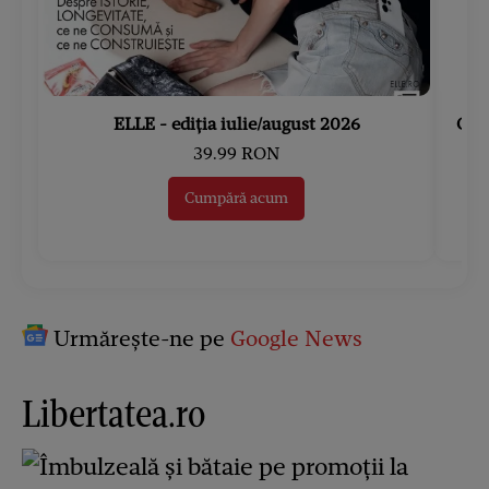
ELLE - ediția iulie/august 2026
Gard
39.99 RON
Cumpără acum
Urmărește-ne pe
Google News
Libertatea.ro