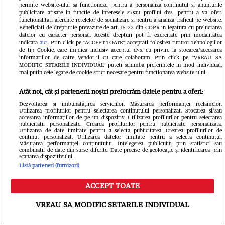
permite website-ului sa functioneze, pentru a personaliza continutul si anunturile
publicitare afisate in functie de interesele si/sau profilul dvs., pentru a va oferi
functionalitati aferente retelelor de socializare si pentru a analiza traficul pe website.
Beneficiati de drepturile prevazute de art. 15-22 din GDPR in legatura cu prelucrarea
datelor cu caracter personal. Aceste drepturi pot fi exercitate prin modalitatea
VEDETE SI EVENIMENTE
VEDETE S
indicata
aici
. Prin click pe “ACCEPT TOATE”, acceptati folosirea tuturor Tehnologiilor
de tip Cookie, care implica inclusiv acceptul dvs. cu privire la stocarea/accesarea
Cine este Roxana Vașniuc. A lucrat la
Ce s-a întâ
informatiilor de catre Vendor-ii cu care colaboram. Prin click pe “VREAU SA
MODIFIC SETARILE INDIVIDUAL” puteti schimba preferintele in mod individual,
Etno TV, de unde a fost concediată,
Cornel Luc
mai putin cele legate de cookie strict necesare pentru functionarea website-ului.
și este divorțată de tatăl fiicei sale
Insula iubir
Atât noi, cât și partenerii noștri prelucrăm datele pentru a oferi:
devenit pări
Dezvoltarea și îmbunătățirea serviciilor. Măsurarea performanței reclamelor.
Utilizarea profilurilor pentru selectarea conținutului personalizat. Stocarea și/sau
este însărc
accesarea informațiilor de pe un dispozitiv. Utilizarea profilurilor pentru selectarea
publicității personalizate. Crearea profilurilor pentru publicitate personalizată.
Utilizarea de date limitate pentru a selecta publicitatea. Crearea profilurilor de
conținut personalizat. Utilizarea datelor limitate pentru a selecta conținutul.
Măsurarea performanței conținutului. Înțelegerea publicului prin statistici sau
combinații de date din surse diferite. Date precise de geolocație și identificarea prin
scanarea dispozitivului.
Listă parteneri (furnizori)
ACCEPT TOATE
Meniu
Caută
VREAU SA MODIFIC SETARILE INDIVIDUAL