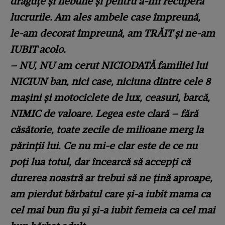
drăguțe și nebune și pentru a-mi recupera
lucrurile. Am ales ambele case împreună,
le-am decorat împreună, am TRĂIT și ne-am
IUBIT acolo.
– NU, NU am cerut NICIODATĂ familiei lui
NICIUN ban, nici case, niciuna dintre cele 8
mașini și motociclete de lux, ceasuri, barcă,
NIMIC de valoare. Legea este clară – fără
căsătorie, toate zecile de milioane merg la
părinții lui. Ce nu mi-e clar este de ce nu
poți lua totul, dar încearcă să accepți că
durerea noastră ar trebui să ne țină aproape,
am pierdut bărbatul care și-a iubit mama ca
cel mai bun fiu și și-a iubit femeia ca cel mai