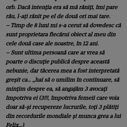
orb. Dacă intenția era să mă răniți, îmi pare
rău, l-ați rănit pe el de două ori mai tare.
– Timp de 8 luni mi s-a cerut să dovedesc că
sunt proprietara fiecărui obiect al meu din
cele două case ale noastre, în 12 ani.
– Sunt ultima persoană care ar vrea să
poarte o discuție publică despre această
nebunie, dar tăcerea mea a fost interpretată
greșit ca… „hai să o umilim în continuare, să
mințim despre ea, să angajăm 3 avocați
împotriva ei (3!!!, împotriva femeii care voia
doar să-și recupereze lucrurile, toți 3 plătiți
din recordurile mondiale și munca grea a lui
Felix…)
.