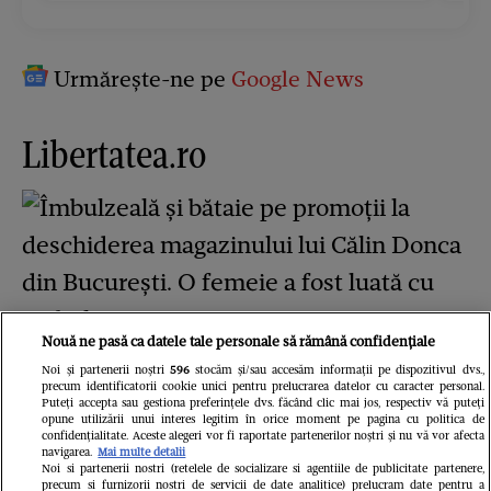
Urmărește-ne pe
Google News
Libertatea.ro
Nouă ne pasă ca datele tale personale să rămână confidențiale
Îmbulzeală și bătaie pe promoții la
Noi și partenerii noștri
596
stocăm și/sau accesăm informații pe dispozitivul dvs.,
precum identificatorii cookie unici pentru prelucrarea datelor cu caracter personal.
Puteți accepta sau gestiona preferințele dvs. făcând clic mai jos, respectiv vă puteți
deschiderea magazinului lui Călin
opune utilizării unui interes legitim în orice moment pe pagina cu politica de
confidențialitate. Aceste alegeri vor fi raportate partenerilor noștri și nu vă vor afecta
Donca din București. O femeie a fost
navigarea.
Mai multe detalii
Noi si partenerii nostri (retelele de socializare si agentiile de publicitate partenere,
precum si furnizorii nostri de servicii de date analitice) prelucram date pentru a