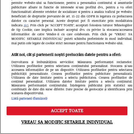
luată cu ambulanța
permite website-ului sa functioneze, pentru a personaliza continutul si anunturile
publicitare afisate in functie de interesele si/sau profilul dvs., pentru a va oferi
Fanatik
functionalitati aferente retelelor de socializare si pentru a analiza traficul pe website.
Beneficiati de drepturile prevazute de art. 15-22 din GDPR in legatura cu prelucrarea
datelor cu caracter personal. Aceste drepturi pot fi exercitate prin modalitatea
indicata
aici
. Prin click pe “ACCEPT TOATE”, acceptati folosirea tuturor Tehnologiilor
de tip Cookie, care implica inclusiv acceptul dvs. cu privire la stocarea/accesarea
informatiilor de catre Vendor-ii cu care colaboram. Prin click pe “VREAU SA
MODIFIC SETARILE INDIVIDUAL” puteti schimba preferintele in mod individual,
mai putin cele legate de cookie strict necesare pentru functionarea website-ului.
Atât noi, cât și partenerii noștri prelucrăm datele pentru a oferi:
Dezvoltarea și îmbunătățirea serviciilor. Măsurarea performanței reclamelor.
Utilizarea profilurilor pentru selectarea conținutului personalizat. Stocarea și/sau
accesarea informațiilor de pe un dispozitiv. Utilizarea profilurilor pentru selectarea
Cine este românca angajată la PSG,
publicității personalizate. Crearea profilurilor pentru publicitate personalizată.
Utilizarea de date limitate pentru a selecta publicitatea. Crearea profilurilor de
conținut personalizat. Utilizarea datelor limitate pentru a selecta conținutul.
cel mai puternic club din Europa.
Măsurarea performanței conținutului. Înțelegerea publicului prin statistici sau
combinații de date din surse diferite. Date precise de geolocație și identificarea prin
Tânăra explică de ce fotbalul
scanarea dispozitivului.
Listă parteneri (furnizori)
românesc este mult în spatele celui
ACCEPT TOATE
din Occident
Meniu
Caută
VREAU SA MODIFIC SETARILE INDIVIDUAL
GSP.ro