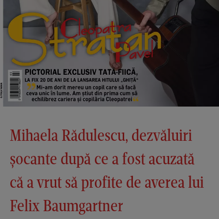
Mihaela Rădulescu, dezvăluiri
șocante după ce a fost acuzată
că a vrut să profite de averea lui
Felix Baumgartner