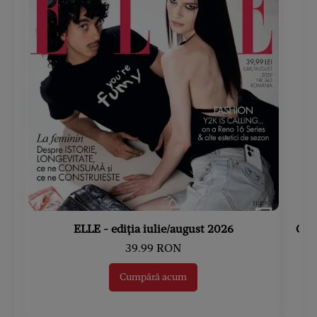
ELLE - ediția iulie/august 2026
Gard
39.99 RON
Cumpără acum