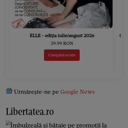
ELLE - ediția iulie/august 2026
Gard
39.99 RON
Cumpără acum
Urmărește-ne pe
Google News
Libertatea.ro