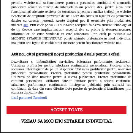
permite website-ului sa functioneze, pentru a personaliza continutul si anunturile
publicitare afisate in functie de interesele si/sau profilul dvs., pentru a va oferi
functionalitati aferente retelelor de socializare si pentru a analiza traficul pe website.
Beneficiati de drepturile prevazute de art. 15-22 din GDPR in legatura cu prelucrarea
datelor cu caracter personal. Aceste drepturi pot fi exercitate prin modalitatea
indicata
aici
. Prin click pe “ACCEPT TOATE”, acceptati folosirea tuturor Tehnologiilor
de tip Cookie, care implica inclusiv acceptul dvs. cu privire la stocarea/accesarea
informatiilor de catre Vendor-ii cu care colaboram. Prin click pe “VREAU SA
MODIFIC SETARILE INDIVIDUAL” puteti schimba preferintele in mod individual,
mai putin cele legate de cookie strict necesare pentru functionarea website-ului.
Atât noi, cât și partenerii noștri prelucrăm datele pentru a oferi:
Dezvoltarea și îmbunătățirea serviciilor. Măsurarea performanței reclamelor.
Utilizarea profilurilor pentru selectarea conținutului personalizat. Stocarea și/sau
accesarea informațiilor de pe un dispozitiv. Utilizarea profilurilor pentru selectarea
publicității personalizate. Crearea profilurilor pentru publicitate personalizată.
Utilizarea de date limitate pentru a selecta publicitatea. Crearea profilurilor de
Din aceeași categorie
conținut personalizat. Utilizarea datelor limitate pentru a selecta conținutul.
Măsurarea performanței conținutului. Înțelegerea publicului prin statistici sau
combinații de date din surse diferite. Date precise de geolocație și identificarea prin
scanarea dispozitivului.
Listă parteneri (furnizori)
ACCEPT TOATE
Meniu
Caută
VREAU SA MODIFIC SETARILE INDIVIDUAL