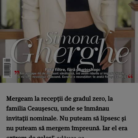
Mergeam la recepţii de gradul zero, la
familia Ceauşescu, unde se înmânau
invitaţii nominale. Nu puteam să lipsesc şi
nu puteam să mergem împreună. Iar el era
extrem de gelos!’,
adăuga ea.