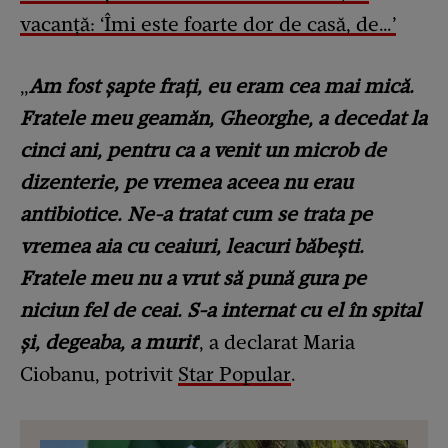
vacanță: ‘Îmi este foarte dor de casă, de…’
„
Am fost șapte frați, eu eram cea mai mică.
Fratele meu geamăn, Gheorghe, a decedat la
cinci ani, pentru ca a venit un microb de
dizenterie, pe vremea aceea nu erau
antibiotice. Ne-a tratat cum se trata pe
vremea aia cu ceaiuri, leacuri băbești.
Fratele meu nu a vrut să pună gura pe
niciun fel de ceai. S-a internat cu el în spital
și, degeaba, a murit
', a declarat Maria
Ciobanu, potrivit
Star Popular
.