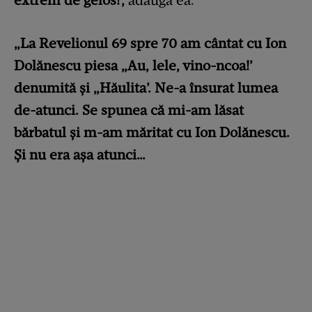
„La Revelionul 69 spre 70 am cântat cu Ion
Dolănescu piesa „Au, lele, vino-ncoa!’
denumită şi „Hăulita’. Ne-a însurat lumea
de-atunci. Se spunea că mi-am lăsat
bărbatul şi m-am măritat cu Ion Dolănescu.
Şi nu era aşa atunci…