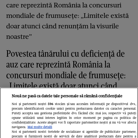
Povestea tânărului cu deficiență de
auz care reprezintă România la
concursuri mondiale de frumusețe:
„Limitele există doar atunci când
renunțăm la visurile noastre”
Nouă ne pasă ca datele tale personale să rămână confidențiale
Noi și partenerii noștri
596
stocăm și/sau accesăm informații pe dispozitivul dvs.,
precum identificatorii cookie unici pentru prelucrarea datelor cu caracter personal.
Puteți accepta sau gestiona preferințele dvs. făcând clic mai jos, respectiv vă puteți
opune utilizării unui interes legitim în orice moment pe pagina cu politica de
confidențialitate. Aceste alegeri vor fi raportate partenerilor noștri și nu vă vor afecta
navigarea.
Mai multe detalii
Noi si partenerii nostri (retelele de socializare si agentiile de publicitate partenere,
precum si furnizorii nostri de servicii de date analitice) prelucram date pentru a