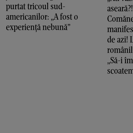
purtat tricoul sud-
aseară?!
americanilor: „A fost o
Comănec
experiență nebună”
manifes
de azi!
românil
„Să-i î
scoatem