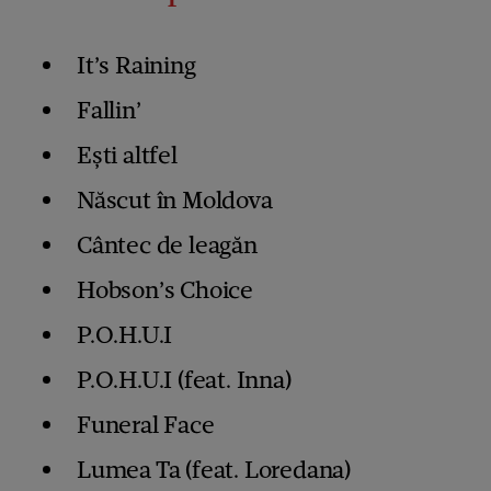
It’s Raining
Fallin’
Ești altfel
Născut în Moldova
Cântec de leagăn
Hobson’s Choice
P.O.H.U.I
P.O.H.U.I (feat. Inna)
Funeral Face
Lumea Ta (feat. Loredana)