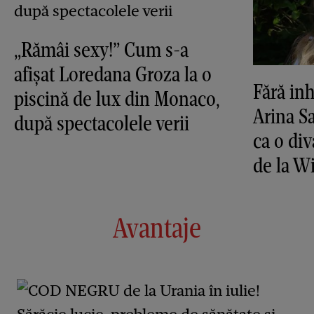
„Rămâi sexy!” Cum s-a
afișat Loredana Groza la o
Fără inh
piscină de lux din Monaco,
Arina S
după spectacolele verii
ca o di
de la 
Avantaje