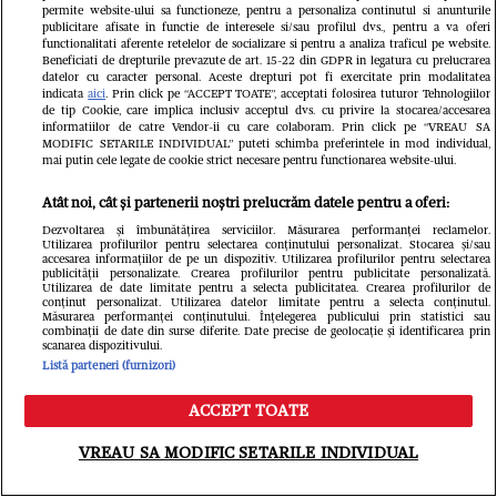
permite website-ului sa functioneze, pentru a personaliza continutul si anunturile
publicitare afisate in functie de interesele si/sau profilul dvs., pentru a va oferi
functionalitati aferente retelelor de socializare si pentru a analiza traficul pe website.
Beneficiati de drepturile prevazute de art. 15-22 din GDPR in legatura cu prelucrarea
datelor cu caracter personal. Aceste drepturi pot fi exercitate prin modalitatea
indicata
aici
. Prin click pe “ACCEPT TOATE”, acceptati folosirea tuturor Tehnologiilor
de tip Cookie, care implica inclusiv acceptul dvs. cu privire la stocarea/accesarea
informatiilor de catre Vendor-ii cu care colaboram. Prin click pe “VREAU SA
Mirabela Grădinaru, apariție
MODIFIC SETARILE INDIVIDUAL” puteti schimba preferintele in mod individual,
mai putin cele legate de cookie strict necesare pentru functionarea website-ului.
surprinzătoare la tribunal, flancată
Atât noi, cât și partenerii noștri prelucrăm datele pentru a oferi:
de bodyguarzi. Ce s-a aflat despre
Dezvoltarea și îmbunătățirea serviciilor. Măsurarea performanței reclamelor.
Utilizarea profilurilor pentru selectarea conținutului personalizat. Stocarea și/sau
prezența ei la Curtea de Apel
accesarea informațiilor de pe un dispozitiv. Utilizarea profilurilor pentru selectarea
publicității personalizate. Crearea profilurilor pentru publicitate personalizată.
Utilizarea de date limitate pentru a selecta publicitatea. Crearea profilurilor de
conținut personalizat. Utilizarea datelor limitate pentru a selecta conținutul.
Măsurarea performanței conținutului. Înțelegerea publicului prin statistici sau
combinații de date din surse diferite. Date precise de geolocație și identificarea prin
scanarea dispozitivului.
Listă parteneri (furnizori)
ACCEPT TOATE
Meniu
Caută
VREAU SA MODIFIC SETARILE INDIVIDUAL