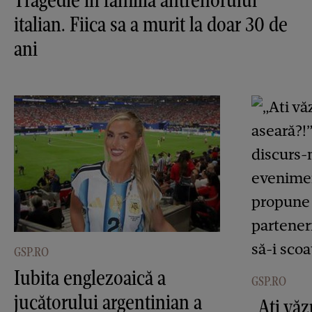
italian. Fiica sa a murit la doar 30 de
ani
GSP.RO
Iubita englezoaică a
GSP.RO
jucătorului argentinian a
„Ati vă