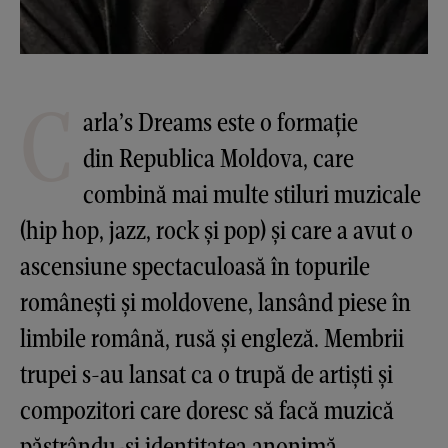
C
arla’s Dreams este o formație
din Republica Moldova, care
combină mai multe stiluri muzicale
(hip hop, jazz, rock și pop) și care a avut o
ascensiune spectaculoasă în topurile
românești și moldovene, lansând piese în
limbile română, rusă și engleză. Membrii
trupei s-au lansat ca o trupă de artiști și
compozitori care doresc să facă muzică
păstrându-și identitatea anonimă.