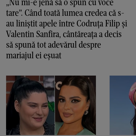
„Nu mi-e jenă să o spun cu voce
tare”. Când toată lumea credea că s-
au liniștit apele între Codruța Filip și
Valentin Sanfira, cântăreața a decis
să spună tot adevărul despre
mariajul ei eșuat