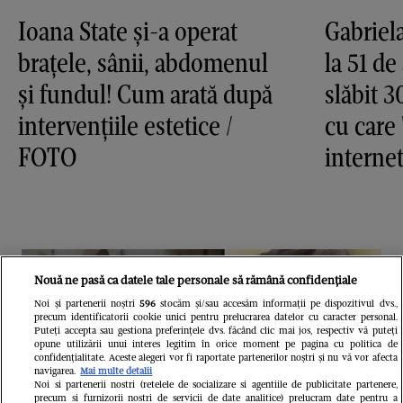
Ioana State și-a operat
Gabriela
brațele, sânii, abdomenul
la 51 de
și fundul! Cum arată după
slăbit 3
intervențiile estetice /
cu care 
FOTO
internet
Nouă ne pasă ca datele tale personale să rămână confidențiale
Noi și partenerii noștri
596
stocăm și/sau accesăm informații pe dispozitivul dvs.,
precum identificatorii cookie unici pentru prelucrarea datelor cu caracter personal.
Puteți accepta sau gestiona preferințele dvs. făcând clic mai jos, respectiv vă puteți
opune utilizării unui interes legitim în orice moment pe pagina cu politica de
confidențialitate. Aceste alegeri vor fi raportate partenerilor noștri și nu vă vor afecta
navigarea.
Mai multe detalii
Noi si partenerii nostri (retelele de socializare si agentiile de publicitate partenere,
precum si furnizorii nostri de servicii de date analitice) prelucram date pentru a