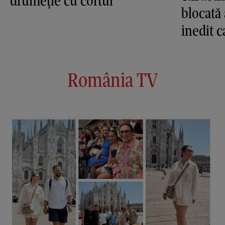
drumeție cu cortul
blocată 
inedit c
România TV