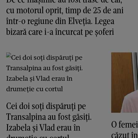
cu motorul oprit, timp de 25 de ani
într-o regiune din Elveția. Legea
bizară care i-a încurcat pe șoferi
Cei doi soți dispăruți pe
Transalpina au fost găsiți.
O femei
Izabela și Vlad erau în
căzut în