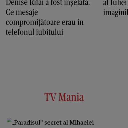
Denise Rifai a fost înşelată.
al Iulie
Ce mesaje
imagini
compromiţătoare erau în
telefonul iubitului
TV Mania