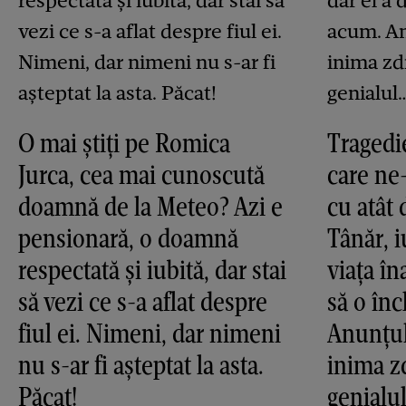
O mai știți pe Romica
Tragedie
Jurca, cea mai cunoscută
care ne
doamnă de la Meteo? Azi e
cu atât 
pensionară, o doamnă
Tânăr, i
respectată și iubită, dar stai
viața în
să vezi ce s-a aflat despre
să o în
fiul ei. Nimeni, dar nimeni
Anunțul
nu s-ar fi așteptat la asta.
inima z
Păcat!
genialu