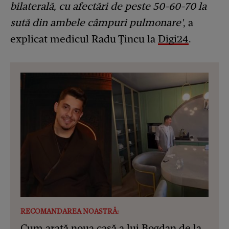
bilaterală, cu afectări de peste 50-60-70 la
sută din ambele câmpuri pulmonare'
, a
explicat medicul Radu Țincu la
Digi24
.
RECOMANDAREA NOASTRĂ:
Cum arată noua casă a lui Bogdan de la