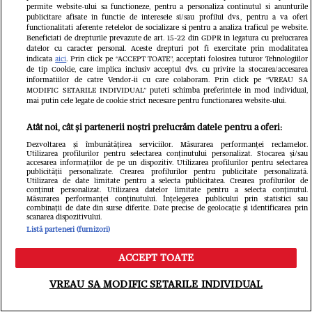
permite website-ului sa functioneze, pentru a personaliza continutul si anunturile
publicitare afisate in functie de interesele si/sau profilul dvs., pentru a va oferi
functionalitati aferente retelelor de socializare si pentru a analiza traficul pe website.
Beneficiati de drepturile prevazute de art. 15-22 din GDPR in legatura cu prelucrarea
datelor cu caracter personal. Aceste drepturi pot fi exercitate prin modalitatea
indicata
aici
. Prin click pe “ACCEPT TOATE”, acceptati folosirea tuturor Tehnologiilor
de tip Cookie, care implica inclusiv acceptul dvs. cu privire la stocarea/accesarea
informatiilor de catre Vendor-ii cu care colaboram. Prin click pe “VREAU SA
Îmbulzeală și bătaie pe promoții la
MODIFIC SETARILE INDIVIDUAL” puteti schimba preferintele in mod individual,
mai putin cele legate de cookie strict necesare pentru functionarea website-ului.
deschiderea magazinului lui Călin
Atât noi, cât și partenerii noștri prelucrăm datele pentru a oferi:
Donca din București. O femeie a fost
Dezvoltarea și îmbunătățirea serviciilor. Măsurarea performanței reclamelor.
Utilizarea profilurilor pentru selectarea conținutului personalizat. Stocarea și/sau
luată cu ambulanța
accesarea informațiilor de pe un dispozitiv. Utilizarea profilurilor pentru selectarea
publicității personalizate. Crearea profilurilor pentru publicitate personalizată.
Utilizarea de date limitate pentru a selecta publicitatea. Crearea profilurilor de
Fanatik
conținut personalizat. Utilizarea datelor limitate pentru a selecta conținutul.
Măsurarea performanței conținutului. Înțelegerea publicului prin statistici sau
combinații de date din surse diferite. Date precise de geolocație și identificarea prin
scanarea dispozitivului.
Listă parteneri (furnizori)
ACCEPT TOATE
Meniu
Caută
VREAU SA MODIFIC SETARILE INDIVIDUAL