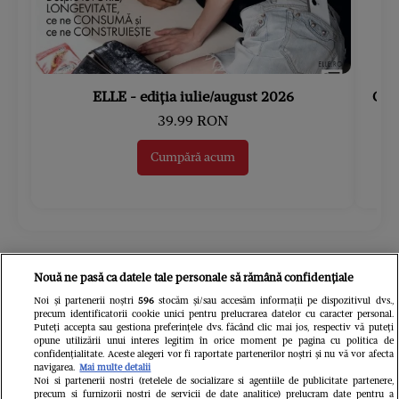
ELLE - ediția iulie/august 2026
Gard
39.99 RON
Cumpără acum
Urmărește-ne pe
Google News
Nouă ne pasă ca datele tale personale să rămână confidențiale
Noi și partenerii noștri
596
stocăm și/sau accesăm informații pe dispozitivul dvs.,
precum identificatorii cookie unici pentru prelucrarea datelor cu caracter personal.
Libertatea.ro
Puteți accepta sau gestiona preferințele dvs. făcând clic mai jos, respectiv vă puteți
opune utilizării unui interes legitim în orice moment pe pagina cu politica de
confidențialitate. Aceste alegeri vor fi raportate partenerilor noștri și nu vă vor afecta
navigarea.
Mai multe detalii
Noi si partenerii nostri (retelele de socializare si agentiile de publicitate partenere,
precum si furnizorii nostri de servicii de date analitice) prelucram date pentru a