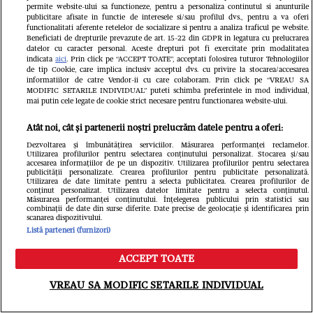
permite website-ului sa functioneze, pentru a personaliza continutul si anunturile
publicitare afisate in functie de interesele si/sau profilul dvs., pentru a va oferi
functionalitati aferente retelelor de socializare si pentru a analiza traficul pe website.
Beneficiati de drepturile prevazute de art. 15-22 din GDPR in legatura cu prelucrarea
datelor cu caracter personal. Aceste drepturi pot fi exercitate prin modalitatea
Sebastian Stan a devenit tată pentru
indicata
aici
. Prin click pe “ACCEPT TOATE”, acceptati folosirea tuturor Tehnologiilor
de tip Cookie, care implica inclusiv acceptul dvs. cu privire la stocarea/accesarea
prima dată! Annabelle Wallis a
informatiilor de catre Vendor-ii cu care colaboram. Prin click pe “VREAU SA
MODIFIC SETARILE INDIVIDUAL” puteti schimba preferintele in mod individual,
mai putin cele legate de cookie strict necesare pentru functionarea website-ului.
născut în mare secret: "Simt
Atât noi, cât și partenerii noștri prelucrăm datele pentru a oferi:
responsabilitatea de a fi un tată bun.
Dezvoltarea și îmbunătățirea serviciilor. Măsurarea performanței reclamelor.
Și, ca să nu mai spun, un om bun"
Utilizarea profilurilor pentru selectarea conținutului personalizat. Stocarea și/sau
accesarea informațiilor de pe un dispozitiv. Utilizarea profilurilor pentru selectarea
publicității personalizate. Crearea profilurilor pentru publicitate personalizată.
Utilizarea de date limitate pentru a selecta publicitatea. Crearea profilurilor de
conținut personalizat. Utilizarea datelor limitate pentru a selecta conținutul.
Măsurarea performanței conținutului. Înțelegerea publicului prin statistici sau
combinații de date din surse diferite. Date precise de geolocație și identificarea prin
scanarea dispozitivului.
Listă parteneri (furnizori)
ACCEPT TOATE
Meniu
Caută
VREAU SA MODIFIC SETARILE INDIVIDUAL