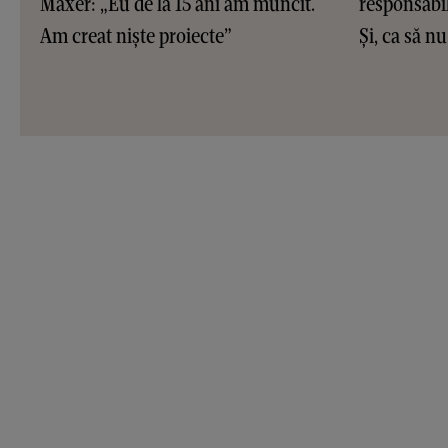
Maxer: „Eu de la 15 ani am muncit.
responsabil
Am creat niște proiecte”
Și, ca să 