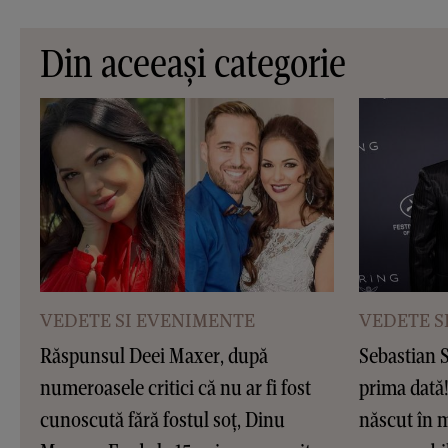
Din aceeași categorie
VEDETE SI EVENIMENTE
VEDETE S
Răspunsul Deei Maxer, după
Sebastian S
numeroasele critici că nu ar fi fost
prima dată!
cunoscută fără fostul soț, Dinu
născut în m