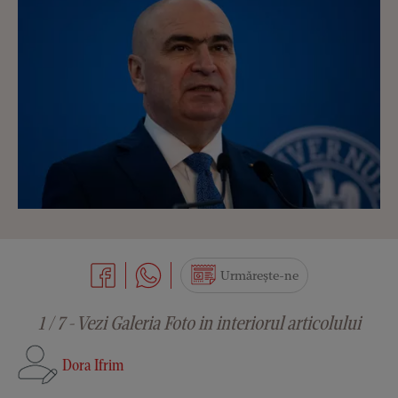
Urmărește-ne
1 / 7 - Vezi Galeria Foto in interiorul articolului
Dora Ifrim