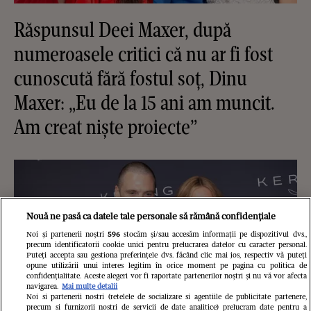
Răspunsul Deei Maxer, după
numeroasele critici că nu ar fi fost
cunoscută fără fostul soț, Dinu
Maxer: „Eu de la 15 ani am muncit.
Am creat niște proiecte”
Nouă ne pasă ca datele tale personale să rămână confidențiale
Noi și partenerii noștri
596
stocăm și/sau accesăm informații pe dispozitivul dvs.,
precum identificatorii cookie unici pentru prelucrarea datelor cu caracter personal.
Puteți accepta sau gestiona preferințele dvs. făcând clic mai jos, respectiv vă puteți
opune utilizării unui interes legitim în orice moment pe pagina cu politica de
confidențialitate. Aceste alegeri vor fi raportate partenerilor noștri și nu vă vor afecta
navigarea.
Mai multe detalii
Noi si partenerii nostri (retelele de socializare si agentiile de publicitate partenere,
precum si furnizorii nostri de servicii de date analitice) prelucram date pentru a