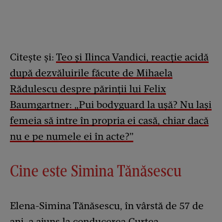
Citește și:
Teo și Ilinca Vandici, reacție acidă
după dezvăluirile făcute de Mihaela
Rădulescu despre părinții lui Felix
Baumgartner: „Pui bodyguard la ușă? Nu lași
femeia să intre în propria ei casă, chiar dacă
nu e pe numele ei în acte?”
Cine este Simina Tănăsescu
Elena-Simina Tănăsescu, în vârstă de 57 de
ani, a ajuns la conducerea Curtea