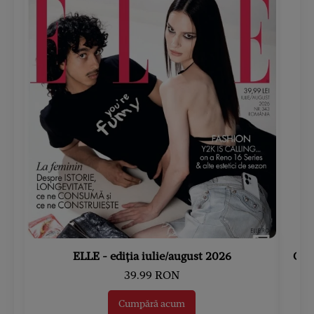
ELLE - ediția iulie/august 2026
Gard
39.99 RON
Cumpără acum