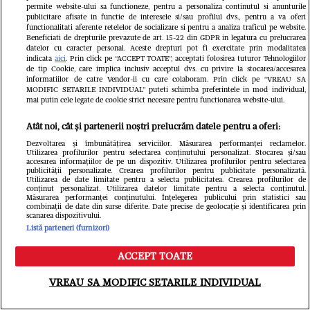
permite website-ului sa functioneze, pentru a personaliza continutul si anunturile
publicitare afisate in functie de interesele si/sau profilul dvs., pentru a va oferi
functionalitati aferente retelelor de socializare si pentru a analiza traficul pe website.
Cum a fost Denise Rifai înșelată de
Beneficiati de drepturile prevazute de art. 15-22 din GDPR in legatura cu prelucrarea
datelor cu caracter personal. Aceste drepturi pot fi exercitate prin modalitatea
indicata
aici
. Prin click pe “ACCEPT TOATE”, acceptati folosirea tuturor Tehnologiilor
fostul iubit? Prezentatoarea a făcut
de tip Cookie, care implica inclusiv acceptul dvs. cu privire la stocarea/accesarea
informatiilor de catre Vendor-ii cu care colaboram. Prin click pe “VREAU SA
dezvăluirea în direct, la TV
MODIFIC SETARILE INDIVIDUAL” puteti schimba preferintele in mod individual,
mai putin cele legate de cookie strict necesare pentru functionarea website-ului.
Libertatea.ro
Atât noi, cât și partenerii noștri prelucrăm datele pentru a oferi:
Dezvoltarea și îmbunătățirea serviciilor. Măsurarea performanței reclamelor.
Utilizarea profilurilor pentru selectarea conținutului personalizat. Stocarea și/sau
accesarea informațiilor de pe un dispozitiv. Utilizarea profilurilor pentru selectarea
publicității personalizate. Crearea profilurilor pentru publicitate personalizată.
Utilizarea de date limitate pentru a selecta publicitatea. Crearea profilurilor de
conținut personalizat. Utilizarea datelor limitate pentru a selecta conținutul.
Măsurarea performanței conținutului. Înțelegerea publicului prin statistici sau
combinații de date din surse diferite. Date precise de geolocație și identificarea prin
scanarea dispozitivului.
Listă parteneri (furnizori)
ACCEPT TOATE
Meniu
Caută
Povestea tânărului cu deficiență de
VREAU SA MODIFIC SETARILE INDIVIDUAL