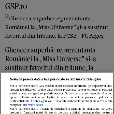
GSP.ro
Ghencea superbă: reprezentanta
României la „Miss Universe” și-a
susținut favoritul din tribune, la
FCSB - FC Argeș
Nouă ne pasă ca datele tale personale să rămână confidențiale
Redactia.ro
Noi și partenerii noștri
596
stocăm și/sau accesăm informații pe dispozitivul dvs.,
precum identificatorii cookie unici pentru prelucrarea datelor cu caracter personal.
Puteți accepta sau gestiona preferințele dvs. făcând clic mai jos, respectiv vă puteți
opune utilizării unui interes legitim în orice moment pe pagina cu politica de
confidențialitate. Aceste alegeri vor fi raportate partenerilor noștri și nu vă vor afecta
navigarea.
Mai multe detalii
Noi si partenerii nostri (retelele de socializare si agentiile de publicitate partenere,
precum si furnizorii nostri de servicii de date analitice) prelucram date pentru a