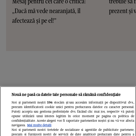
Mesaj pentru cei care o critică:
trebuie să f
„Dacă mă vede nearanjată, îl
prezent și v
afectează și pe el!”
Nouă ne pasă ca datele tale personale să rămână confidențiale
Noi și partenerii noștri
596
stocăm și/sau accesăm informații pe dispozitivul dvs.,
precum identificatorii cookie unici pentru prelucrarea datelor cu caracter personal.
Puteți accepta sau gestiona preferințele dvs. făcând clic mai jos, respectiv vă puteți
opune utilizării unui interes legitim în orice moment pe pagina cu politica de
confidențialitate. Aceste alegeri vor fi raportate partenerilor noștri și nu vă vor afecta
navigarea.
Mai multe detalii
Noi si partenerii nostri (retelele de socializare si agentiile de publicitate partenere,
precum si furnizorii nostri de servicii de date analitice) prelucram date pentru a