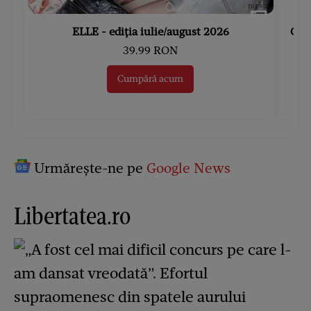
ELLE - ediția iulie/august 2026
Gard
39.99 RON
Cumpără acum
Urmărește-ne pe
Google News
Libertatea.ro