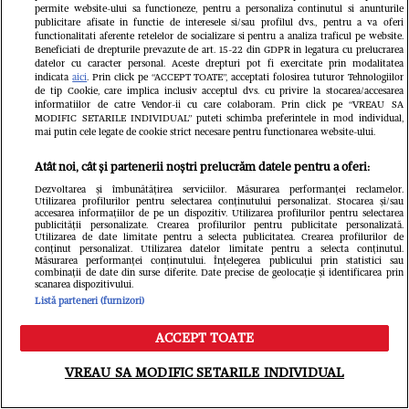
permite website-ului sa functioneze, pentru a personaliza continutul si anunturile
publicitare afisate in functie de interesele si/sau profilul dvs., pentru a va oferi
functionalitati aferente retelelor de socializare si pentru a analiza traficul pe website.
Beneficiati de drepturile prevazute de art. 15-22 din GDPR in legatura cu prelucrarea
datelor cu caracter personal. Aceste drepturi pot fi exercitate prin modalitatea
indicata
aici
. Prin click pe “ACCEPT TOATE”, acceptati folosirea tuturor Tehnologiilor
de tip Cookie, care implica inclusiv acceptul dvs. cu privire la stocarea/accesarea
informatiilor de catre Vendor-ii cu care colaboram. Prin click pe “VREAU SA
MODIFIC SETARILE INDIVIDUAL” puteti schimba preferintele in mod individual,
mai putin cele legate de cookie strict necesare pentru functionarea website-ului.
Citește în continuare
Atât noi, cât și partenerii noștri prelucrăm datele pentru a oferi:
Dezvoltarea și îmbunătățirea serviciilor. Măsurarea performanței reclamelor.
Utilizarea profilurilor pentru selectarea conținutului personalizat. Stocarea și/sau
accesarea informațiilor de pe un dispozitiv. Utilizarea profilurilor pentru selectarea
publicității personalizate. Crearea profilurilor pentru publicitate personalizată.
Utilizarea de date limitate pentru a selecta publicitatea. Crearea profilurilor de
conținut personalizat. Utilizarea datelor limitate pentru a selecta conținutul.
Măsurarea performanței conținutului. Înțelegerea publicului prin statistici sau
combinații de date din surse diferite. Date precise de geolocație și identificarea prin
scanarea dispozitivului.
Listă parteneri (furnizori)
ACCEPT TOATE
Meniu
Caută
VREAU SA MODIFIC SETARILE INDIVIDUAL