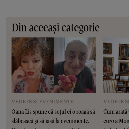
Din aceeași categorie
VEDETE SI EVENIMENTE
VEDETE S
Oana Lis spune că soțul ei o roagă să
Cum arată v
slăbească și să iasă la evenimente.
euro a Moni