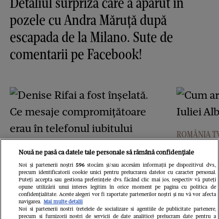
Detaliul surpriză care a apărut în
pozele cu Andra Măruţă după
escapada de la Milano. Sute de
comentarii pe Facebook!
ROMÂNIA T
Cum ara
ROMÂNIA TV
Nouă ne pasă ca datele tale personale să rămână confidențiale
Denise Rifai a fost înşelată.
al Iulie
Noi și partenerii noștri
596
stocăm și/sau accesăm informații pe dispozitivul dvs.,
precum identificatorii cookie unici pentru prelucrarea datelor cu caracter personal.
Puteți accepta sau gestiona preferințele dvs. făcând clic mai jos, respectiv vă puteți
Ce mesaje
imagini
opune utilizării unui interes legitim în orice moment pe pagina cu politica de
confidențialitate. Aceste alegeri vor fi raportate partenerilor noștri și nu vă vor afecta
compromiţătoare erau în
navigarea.
Mai multe detalii
Noi si partenerii nostri (retelele de socializare si agentiile de publicitate partenere,
precum si furnizorii nostri de servicii de date analitice) prelucram date pentru a