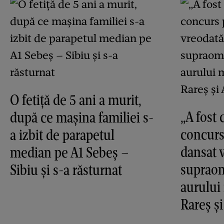
O fetiță de 5 ani a murit,
„A fost 
după ce mașina familiei s-
concurs
a izbit de parapetul
dansat v
median pe A1 Sebeș –
supraom
Sibiu și s-a răsturnat
aurului
Rareș ș