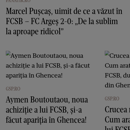
FANATIK.RO
Marcel Pușcaș, uimit de ce a văzut în
FCSB – FC Argeș 2-0: „De la sublim
la aproape ridicol”
GSP.RO
Aymen Boutoutaou, noua
GSP.RO
Crucea 
achiziție a lui FCSB, și-a
Cum ara
făcut apariția în Ghencea!
lui FCS