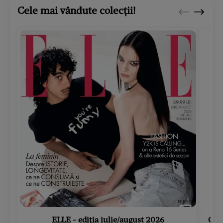
Cele mai vândute colecții!
ELLE - ediția iulie/august 2026
Gard