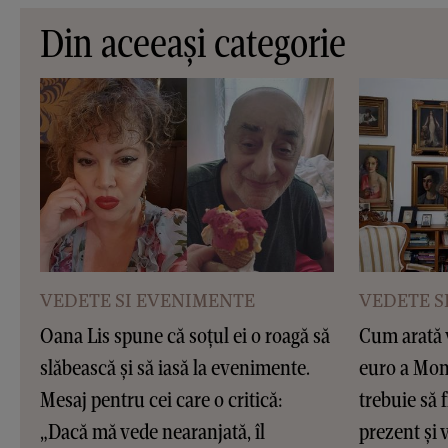
Din aceeași categorie
VEDETE SI EVENIMENTE
VEDETE S
Oana Lis spune că soțul ei o roagă să
Cum arată v
slăbească și să iasă la evenimente.
euro a Moni
Mesaj pentru cei care o critică:
trebuie să f
„Dacă mă vede nearanjată, îl
prezent și v