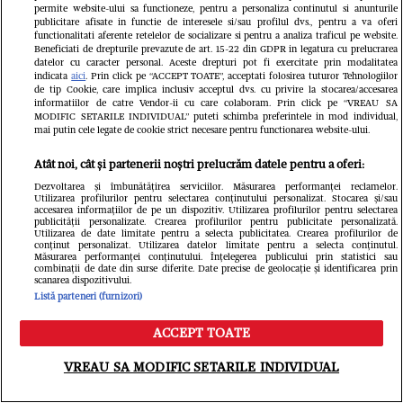
telefonul iubitului
permite website-ului sa functioneze, pentru a personaliza continutul si anunturile
publicitare afisate in functie de interesele si/sau profilul dvs., pentru a va oferi
functionalitati aferente retelelor de socializare si pentru a analiza traficul pe website.
Beneficiati de drepturile prevazute de art. 15-22 din GDPR in legatura cu prelucrarea
datelor cu caracter personal. Aceste drepturi pot fi exercitate prin modalitatea
indicata
aici
. Prin click pe “ACCEPT TOATE”, acceptati folosirea tuturor Tehnologiilor
de tip Cookie, care implica inclusiv acceptul dvs. cu privire la stocarea/accesarea
informatiilor de catre Vendor-ii cu care colaboram. Prin click pe “VREAU SA
MODIFIC SETARILE INDIVIDUAL” puteti schimba preferintele in mod individual,
mai putin cele legate de cookie strict necesare pentru functionarea website-ului.
Atât noi, cât și partenerii noștri prelucrăm datele pentru a oferi:
Dezvoltarea și îmbunătățirea serviciilor. Măsurarea performanței reclamelor.
TV Mania
Utilizarea profilurilor pentru selectarea conținutului personalizat. Stocarea și/sau
accesarea informațiilor de pe un dispozitiv. Utilizarea profilurilor pentru selectarea
publicității personalizate. Crearea profilurilor pentru publicitate personalizată.
Utilizarea de date limitate pentru a selecta publicitatea. Crearea profilurilor de
conținut personalizat. Utilizarea datelor limitate pentru a selecta conținutul.
Măsurarea performanței conținutului. Înțelegerea publicului prin statistici sau
combinații de date din surse diferite. Date precise de geolocație și identificarea prin
scanarea dispozitivului.
Listă parteneri (furnizori)
ACCEPT TOATE
Meniu
Caută
VREAU SA MODIFIC SETARILE INDIVIDUAL