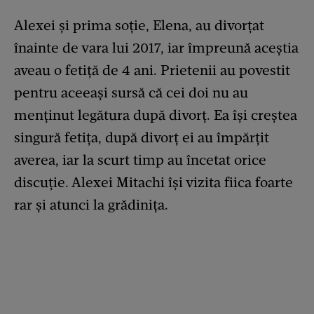
Alexei şi prima soţie, Elena, au divorțat
înainte de vara lui 2017, iar împreună aceştia
aveau o fetiţă de 4 ani. Prietenii au povestit
pentru aceeaşi sursă că cei doi nu au
menţinut legătura după divorţ. Ea îşi creştea
singură fetiţa, după divorţ ei au împărţit
averea, iar la scurt timp au încetat orice
discuţie. Alexei Mitachi îşi vizita fiica foarte
rar şi atunci la grădiniţa.