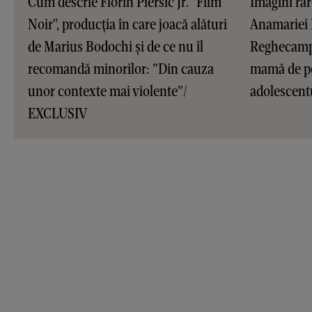
Cum descrie Florin Piersic Jr. "Film
Imagini rar
Noir", producția în care joacă alături
Anamariei P
de Marius Bodochi și de ce nu îl
Reghecampf
recomandă minorilor: ”Din cauza
mamă de pe
unor contexte mai violente”/
adolescentu
EXCLUSIV