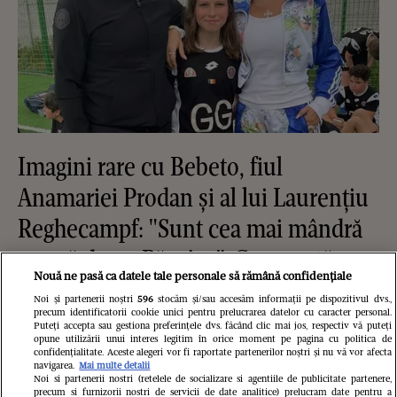
Imagini rare cu Bebeto, fiul
Anamariei Prodan și al lui Laurențiu
Reghecampf: "Sunt cea mai mândră
mamă de pe Pământ". Cum arată
Nouă ne pasă ca datele tale personale să rămână confidențiale
adolescentul la aproape 18 ani
Noi și partenerii noștri
596
stocăm și/sau accesăm informații pe dispozitivul dvs.,
precum identificatorii cookie unici pentru prelucrarea datelor cu caracter personal.
Puteți accepta sau gestiona preferințele dvs. făcând clic mai jos, respectiv vă puteți
opune utilizării unui interes legitim în orice moment pe pagina cu politica de
confidențialitate. Aceste alegeri vor fi raportate partenerilor noștri și nu vă vor afecta
navigarea.
Mai multe detalii
Noi si partenerii nostri (retelele de socializare si agentiile de publicitate partenere,
precum si furnizorii nostri de servicii de date analitice) prelucram date pentru a