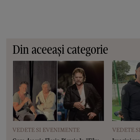
Din aceeași categorie
VEDETE SI EVENIMENTE
VEDETE S