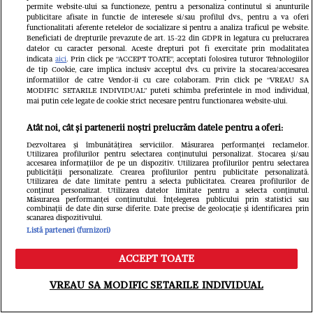
permite website-ului sa functioneze, pentru a personaliza continutul si anunturile
publicitare afisate in functie de interesele si/sau profilul dvs., pentru a va oferi
functionalitati aferente retelelor de socializare si pentru a analiza traficul pe website.
Beneficiati de drepturile prevazute de art. 15-22 din GDPR in legatura cu prelucrarea
datelor cu caracter personal. Aceste drepturi pot fi exercitate prin modalitatea
indicata
aici
. Prin click pe “ACCEPT TOATE”, acceptati folosirea tuturor Tehnologiilor
de tip Cookie, care implica inclusiv acceptul dvs. cu privire la stocarea/accesarea
informatiilor de catre Vendor-ii cu care colaboram. Prin click pe “VREAU SA
MODIFIC SETARILE INDIVIDUAL” puteti schimba preferintele in mod individual,
mai putin cele legate de cookie strict necesare pentru functionarea website-ului.
Atât noi, cât și partenerii noștri prelucrăm datele pentru a oferi:
Dezvoltarea și îmbunătățirea serviciilor. Măsurarea performanței reclamelor.
Utilizarea profilurilor pentru selectarea conținutului personalizat. Stocarea și/sau
accesarea informațiilor de pe un dispozitiv. Utilizarea profilurilor pentru selectarea
publicității personalizate. Crearea profilurilor pentru publicitate personalizată.
Utilizarea de date limitate pentru a selecta publicitatea. Crearea profilurilor de
conținut personalizat. Utilizarea datelor limitate pentru a selecta conținutul.
FANATIK.RO
Măsurarea performanței conținutului. Înțelegerea publicului prin statistici sau
combinații de date din surse diferite. Date precise de geolocație și identificarea prin
Daniel Bîrligea, ultimele detalii
scanarea dispozitivului.
Listă parteneri (furnizori)
despre ofertele primite de FCSB.
ACCEPT TOATE
„Am vorbit cu impresarul lui”.
Meniu
Caută
VREAU SA MODIFIC SETARILE INDIVIDUAL
Exclusiv