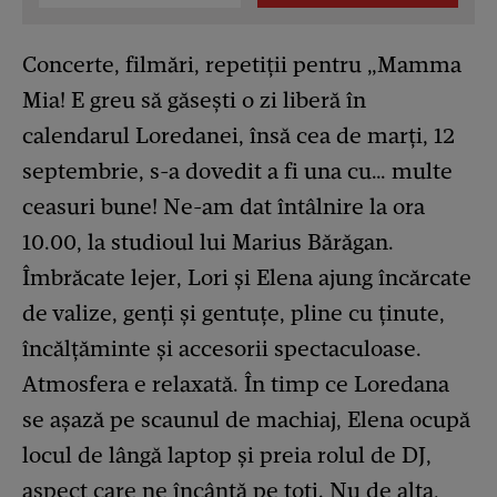
Concerte, filmări, repetiții pentru „Mamma
Mia! E greu să găsești o zi liberă în
calendarul Loredanei, însă cea de marți, 12
septembrie, s-a dovedit a fi una cu… multe
ceasuri bune! Ne-am dat întâlnire la ora
10.00, la studioul lui Marius Bărăgan.
Îmbrăcate lejer, Lori și Elena ajung încărcate
de valize, genți și gentuțe, pline cu ținute,
încălțăminte și accesorii spectaculoase.
Atmosfera e relaxată. În timp ce Loredana
se așază pe scaunul de machiaj, Elena ocupă
locul de lângă laptop și preia rolul de DJ,
aspect care ne încântă pe toți. Nu de alta,