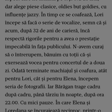
dar alege piese clasice, oldies but goldies, cu
influențe jazzy. În timp ce se coafează, Lori
începe să facă o serie de vocalize, semn că și
acum, după 32 de ani de carieră, încă
respectă rigorile pentru a avea o prestație
impecabilă în fața publicului. N-avem curaj
să o întrerupem, bănuim cu toții că-și
exersează vocea pentru concertul de a doua
zi. Odată terminate machiajul și coafura, atât
pentru Lori, cât și pentru Elena, începem
seria de fotografii. Iar Bărăgan trage cadru
după cadru, până târziu în noapte, după ora
22.00. Cu mici pauze. În care Elena și
Loredana se încurajează reciproc, printr-o