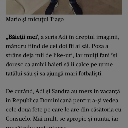
Mario și micuțul Tiago
„Băieții mei'
, a scris Adi în dreptul imaginii,
mândru fiind de cei doi fii ai săi. Poza a
strâns deja mii de like-uri, iar mulți fani își
doresc ca ambii băieți să îi calce pe urme
tatălui său și sa ajungă mari fotbaliști.
De curând, Adi și Sandra au mers în vacanță
în Republica Dominicană pentru a-și vedea
cele două fete pe care le are din căsătoria cu
Consuelo. Mai mult, se apropie și nunta, iar
pregătirile sunt intense.