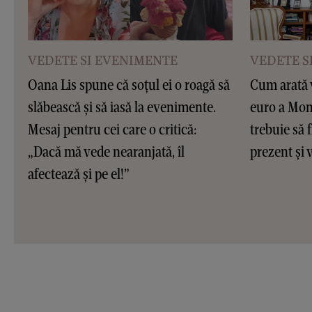
VEDETE SI EVENIMENTE
VEDETE S
Oana Lis spune că soțul ei o roagă să
Cum arată v
slăbească și să iasă la evenimente.
euro a Moni
Mesaj pentru cei care o critică:
trebuie să f
„Dacă mă vede nearanjată, îl
prezent și v
afectează și pe el!”