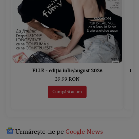
ELLE - ediția iulie/august 2026
Gard
39.99 RON
Cumpără acum
Urmărește-ne pe
Google News