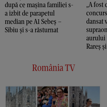
„A fost 
după ce mașina familiei s-
concurs
a izbit de parapetul
dansat v
median pe A1 Sebeș –
supraom
Sibiu și s-a răsturnat
aurului
Rareș ș
România TV