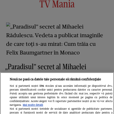
TV Mania
„Paradisul” secret al Mihaelei
Rădulescu. Vedeta a publicat
Nouă ne pasă ca datele tale personale să rămână confidențiale
imaginile de care toți s-au mirat:
Noi și partenerii noștri
596
stocăm și/sau accesăm informații pe dispozitivul dvs.,
precum identificatorii cookie unici pentru prelucrarea datelor cu caracter personal.
Cum trăia cu Felix Baumgartner în
Puteți accepta sau gestiona preferințele dvs. făcând clic mai jos, respectiv vă puteți
opune utilizării unui interes legitim în orice moment pe pagina cu politica de
Monaco
confidențialitate. Aceste alegeri vor fi raportate partenerilor noștri și nu vă vor afecta
navigarea.
Mai multe detalii
Noi si partenerii nostri (retelele de socializare si agentiile de publicitate partenere,
precum si furnizorii nostri de servicii de date analitice) prelucram date pentru a