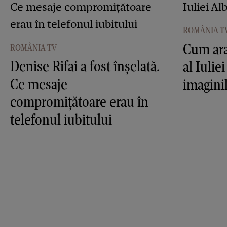
ROMÂNIA T
Cum ara
ROMÂNIA TV
Denise Rifai a fost înşelată.
al Iulie
Ce mesaje
imagini
compromiţătoare erau în
telefonul iubitului