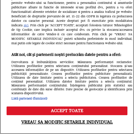
permite website-ului sa functioneze, pentru a personaliza continutul si anunturile
publicitare afisate in functie de interesele si/sau profilul dvs., pentru a va oferi
functionalitati aferente retelelor de socializare si pentru a analiza traficul pe website.
Beneficiati de drepturile prevazute de art. 15-22 din GDPR in legatura cu prelucrarea
datelor cu caracter personal. Aceste drepturi pot fi exercitate prin modalitatea
indicata
aici
. Prin click pe “ACCEPT TOATE”, acceptati folosirea tuturor Tehnologiilor
de tip Cookie, care implica inclusiv acceptul dvs. cu privire la stocarea/accesarea
informatiilor de catre Vendor-ii cu care colaboram. Prin click pe “VREAU SA
MODIFIC SETARILE INDIVIDUAL” puteti schimba preferintele in mod individual,
mai putin cele legate de cookie strict necesare pentru functionarea website-ului.
Atât noi, cât și partenerii noștri prelucrăm datele pentru a oferi:
„Rămâi sexy!” Cum s-a
Dezvoltarea și îmbunătățirea serviciilor. Măsurarea performanței reclamelor.
afișat Loredana Groza la o
Utilizarea profilurilor pentru selectarea conținutului personalizat. Stocarea și/sau
accesarea informațiilor de pe un dispozitiv. Utilizarea profilurilor pentru selectarea
Fără inh
publicității personalizate. Crearea profilurilor pentru publicitate personalizată.
piscină de lux din Monaco,
Utilizarea de date limitate pentru a selecta publicitatea. Crearea profilurilor de
conținut personalizat. Utilizarea datelor limitate pentru a selecta conținutul.
Arina S
Măsurarea performanței conținutului. Înțelegerea publicului prin statistici sau
după spectacolele verii
combinații de date din surse diferite. Date precise de geolocație și identificarea prin
scanarea dispozitivului.
ca o di
Listă parteneri (furnizori)
de la 
ACCEPT TOATE
Meniu
Caută
VREAU SA MODIFIC SETARILE INDIVIDUAL