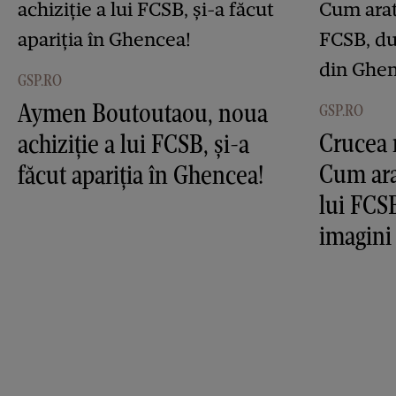
GSP.RO
Aymen Boutoutaou, noua
GSP.RO
Crucea 
achiziție a lui FCSB, și-a
Cum ara
făcut apariția în Ghencea!
lui FCS
imagini