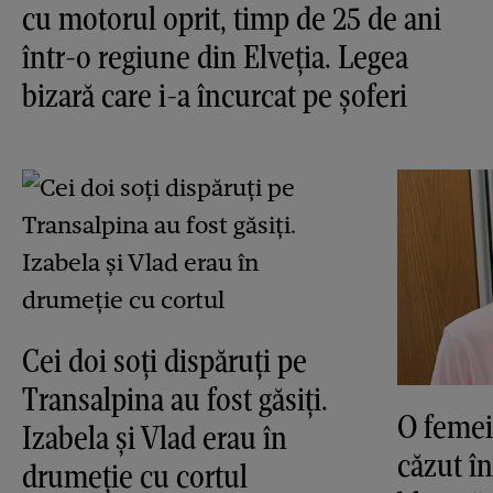
cu motorul oprit, timp de 25 de ani
într-o regiune din Elveția. Legea
bizară care i-a încurcat pe șoferi
Cei doi soți dispăruți pe
Transalpina au fost găsiți.
O femei
Izabela și Vlad erau în
căzut în
drumeție cu cortul