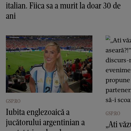
italian. Fiica sa a murit la doar 30 de
ani
GSP.RO
Iubita englezoaică a
GSP.RO
jucătorului argentinian a
„Ati vă