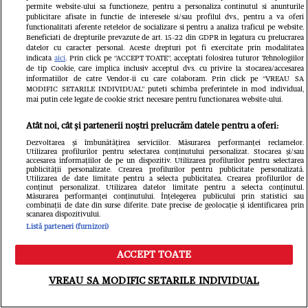
permite website-ului sa functioneze, pentru a personaliza continutul si anunturile
publicitare afisate in functie de interesele si/sau profilul dvs., pentru a va oferi
functionalitati aferente retelelor de socializare si pentru a analiza traficul pe website.
Beneficiati de drepturile prevazute de art. 15-22 din GDPR in legatura cu prelucrarea
ROMÂNIA TV
datelor cu caracter personal. Aceste drepturi pot fi exercitate prin modalitatea
indicata
aici
. Prin click pe “ACCEPT TOATE”, acceptati folosirea tuturor Tehnologiilor
Detaliul surpriză care a apărut în
de tip Cookie, care implica inclusiv acceptul dvs. cu privire la stocarea/accesarea
informatiilor de catre Vendor-ii cu care colaboram. Prin click pe “VREAU SA
pozele cu Andra Măruţă după
MODIFIC SETARILE INDIVIDUAL” puteti schimba preferintele in mod individual,
mai putin cele legate de cookie strict necesare pentru functionarea website-ului.
escapada de la Milano. Sute de
Atât noi, cât și partenerii noștri prelucrăm datele pentru a oferi:
comentarii pe Facebook!
Dezvoltarea și îmbunătățirea serviciilor. Măsurarea performanței reclamelor.
Utilizarea profilurilor pentru selectarea conținutului personalizat. Stocarea și/sau
accesarea informațiilor de pe un dispozitiv. Utilizarea profilurilor pentru selectarea
publicității personalizate. Crearea profilurilor pentru publicitate personalizată.
Utilizarea de date limitate pentru a selecta publicitatea. Crearea profilurilor de
conținut personalizat. Utilizarea datelor limitate pentru a selecta conținutul.
Măsurarea performanței conținutului. Înțelegerea publicului prin statistici sau
combinații de date din surse diferite. Date precise de geolocație și identificarea prin
scanarea dispozitivului.
Listă parteneri (furnizori)
ROMÂNIA T
ACCEPT TOATE
Meniu
Caută
Cum ara
ROMÂNIA TV
VREAU SA MODIFIC SETARILE INDIVIDUAL
Denise Rifai a fost înşelată.
al Iulie