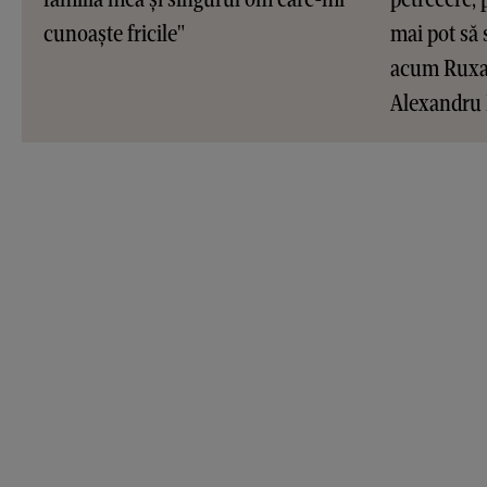
cunoaște fricile"
mai pot să 
acum Ruxan
Alexandru