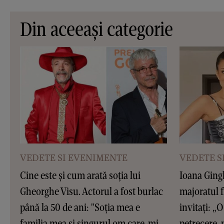
Din aceeași categorie
VEDETE SI EVENIMENTE
VEDETE S
Cine este și cum arată soția lui
Ioana Gingh
Gheorghe Visu. Actorul a fost burlac
majoratul f
până la 50 de ani: "Soția mea e
invitați: „O 
familia mea și singurul om care-mi
petrecere, 