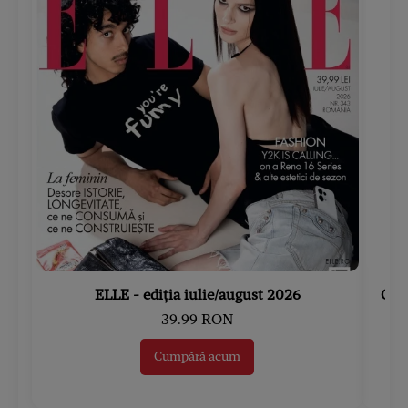
ELLE - ediția iulie/august 2026
Gard
39.99 RON
Cumpără acum