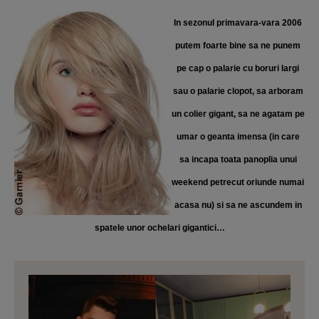
In sezonul primavara-vara 2006
putem foarte bine sa ne punem
pe cap o palarie cu boruri largi
sau o palarie clopot, sa arboram
un colier gigant, sa ne agatam pe
umar o geanta imensa (in care
sa incapa toata panoplia unui
weekend petrecut oriunde numai
acasa nu) si sa ne ascundem in
spatele unor ochelari gigantici…