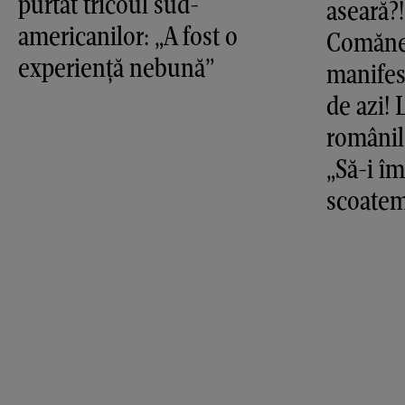
purtat tricoul sud-
aseară?!
americanilor: „A fost o
Comănec
experiență nebună”
manifes
de azi!
românil
„Să-i î
scoatem