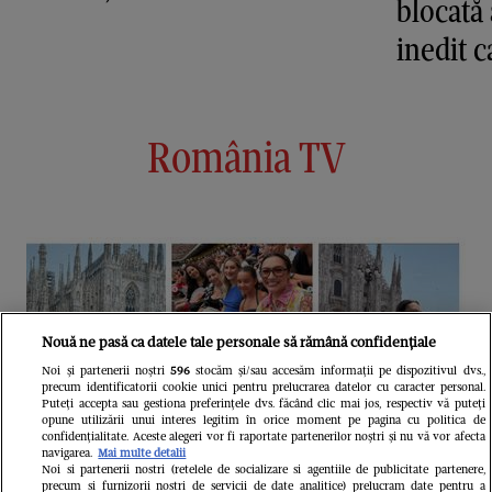
blocată 
inedit c
România TV
Nouă ne pasă ca datele tale personale să rămână confidențiale
Noi și partenerii noștri
596
stocăm și/sau accesăm informații pe dispozitivul dvs.,
precum identificatorii cookie unici pentru prelucrarea datelor cu caracter personal.
Puteți accepta sau gestiona preferințele dvs. făcând clic mai jos, respectiv vă puteți
opune utilizării unui interes legitim în orice moment pe pagina cu politica de
confidențialitate. Aceste alegeri vor fi raportate partenerilor noștri și nu vă vor afecta
navigarea.
Mai multe detalii
Noi si partenerii nostri (retelele de socializare si agentiile de publicitate partenere,
precum si furnizorii nostri de servicii de date analitice) prelucram date pentru a