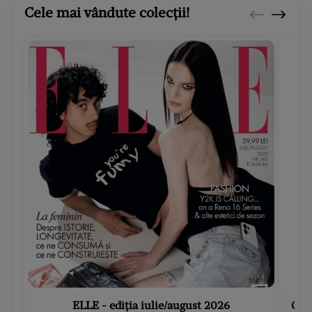
Cele mai vândute colecții!
ELLE - ediția iulie/august 2026
Gard