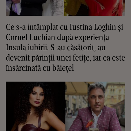
Ce s-a întâmplat cu Iustina Loghin și
Cornel Luchian după experiența
Insula iubirii. S-au căsătorit, au
devenit părinții unei fetițe, iar ea este
însărcinată cu băiețel