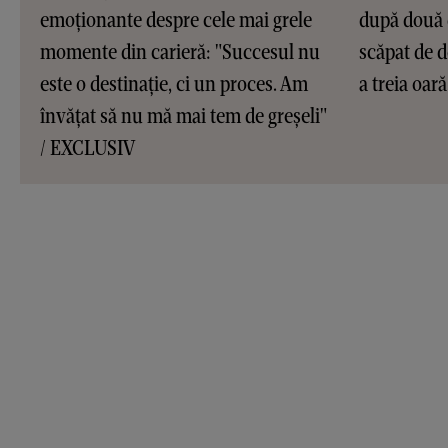
emoționante despre cele mai grele
după două 
momente din carieră: "Succesul nu
scăpat de d
este o destinație, ci un proces. Am
a treia oar
învățat să nu mă mai tem de greșeli"
/ EXCLUSIV