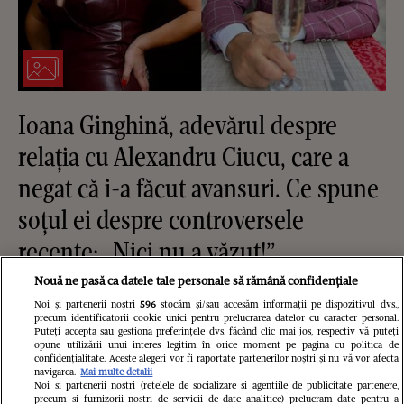
Ioana Ginghină, adevărul despre
relația cu Alexandru Ciucu, care a
negat că i-a făcut avansuri. Ce spune
soțul ei despre controversele
recente: „Nici nu a văzut!”
Nouă ne pasă ca datele tale personale să rămână confidențiale
Noi și partenerii noștri
596
stocăm și/sau accesăm informații pe dispozitivul dvs.,
precum identificatorii cookie unici pentru prelucrarea datelor cu caracter personal.
Puteți accepta sau gestiona preferințele dvs. făcând clic mai jos, respectiv vă puteți
opune utilizării unui interes legitim în orice moment pe pagina cu politica de
confidențialitate. Aceste alegeri vor fi raportate partenerilor noștri și nu vă vor afecta
navigarea.
Mai multe detalii
Noi si partenerii nostri (retelele de socializare si agentiile de publicitate partenere,
precum si furnizorii nostri de servicii de date analitice) prelucram date pentru a