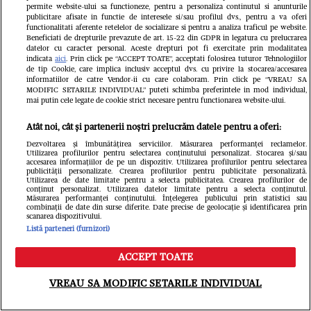
permite website-ului sa functioneze, pentru a personaliza continutul si anunturile
publicitare afisate in functie de interesele si/sau profilul dvs., pentru a va oferi
functionalitati aferente retelelor de socializare si pentru a analiza traficul pe website.
Beneficiati de drepturile prevazute de art. 15-22 din GDPR in legatura cu prelucrarea
datelor cu caracter personal. Aceste drepturi pot fi exercitate prin modalitatea
indicata
aici
. Prin click pe “ACCEPT TOATE”, acceptati folosirea tuturor Tehnologiilor
FANATIK.RO
de tip Cookie, care implica inclusiv acceptul dvs. cu privire la stocarea/accesarea
informatiilor de catre Vendor-ii cu care colaboram. Prin click pe “VREAU SA
Cine este Aymen Boutoutaou, cel
MODIFIC SETARILE INDIVIDUAL” puteti schimba preferintele in mod individual,
mai putin cele legate de cookie strict necesare pentru functionarea website-ului.
mai scump transfer al verii la FCSB!
Atât noi, cât și partenerii noștri prelucrăm datele pentru a oferi:
Unde excelează și ce puncte slabe
Dezvoltarea și îmbunătățirea serviciilor. Măsurarea performanței reclamelor.
Utilizarea profilurilor pentru selectarea conținutului personalizat. Stocarea și/sau
are: „Îmi place să provoc”
accesarea informațiilor de pe un dispozitiv. Utilizarea profilurilor pentru selectarea
publicității personalizate. Crearea profilurilor pentru publicitate personalizată.
Utilizarea de date limitate pentru a selecta publicitatea. Crearea profilurilor de
conținut personalizat. Utilizarea datelor limitate pentru a selecta conținutul.
Măsurarea performanței conținutului. Înțelegerea publicului prin statistici sau
combinații de date din surse diferite. Date precise de geolocație și identificarea prin
scanarea dispozitivului.
Listă parteneri (furnizori)
ACCEPT TOATE
Meniu
Caută
VREAU SA MODIFIC SETARILE INDIVIDUAL
GSP.RO