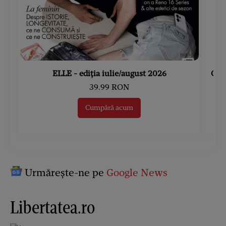
ELLE - ediția iulie/august 2026
Gard
39.99 RON
Cumpără acum
Urmărește-ne pe
Google News
Libertatea.ro