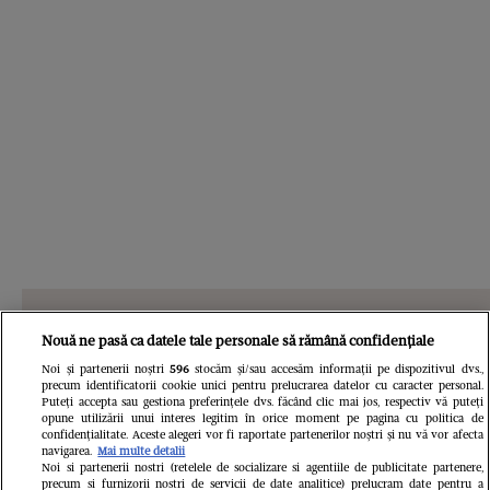
Din aceeași categorie
Nouă ne pasă ca datele tale personale să rămână confidențiale
Noi și partenerii noștri
596
stocăm și/sau accesăm informații pe dispozitivul dvs.,
precum identificatorii cookie unici pentru prelucrarea datelor cu caracter personal.
Puteți accepta sau gestiona preferințele dvs. făcând clic mai jos, respectiv vă puteți
opune utilizării unui interes legitim în orice moment pe pagina cu politica de
confidențialitate. Aceste alegeri vor fi raportate partenerilor noștri și nu vă vor afecta
navigarea.
Mai multe detalii
Noi si partenerii nostri (retelele de socializare si agentiile de publicitate partenere,
precum si furnizorii nostri de servicii de date analitice) prelucram date pentru a