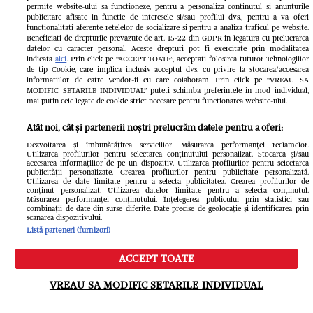
permite website-ului sa functioneze, pentru a personaliza continutul si anunturile
publicitare afisate in functie de interesele si/sau profilul dvs., pentru a va oferi
functionalitati aferente retelelor de socializare si pentru a analiza traficul pe website.
Beneficiati de drepturile prevazute de art. 15-22 din GDPR in legatura cu prelucrarea
datelor cu caracter personal. Aceste drepturi pot fi exercitate prin modalitatea
indicata
aici
. Prin click pe “ACCEPT TOATE”, acceptati folosirea tuturor Tehnologiilor
de tip Cookie, care implica inclusiv acceptul dvs. cu privire la stocarea/accesarea
VEDETE SI EVENIMENTE
VEDETE S
informatiilor de catre Vendor-ii cu care colaboram. Prin click pe “VREAU SA
MODIFIC SETARILE INDIVIDUAL” puteti schimba preferintele in mod individual,
Romanița Iovan, dezvăluiri
Bianca Dră
mai putin cele legate de cookie strict necesare pentru functionarea website-ului.
emoționante despre cele mai grele
după două 
Atât noi, cât și partenerii noștri prelucrăm datele pentru a oferi:
momente din carieră: "Succesul nu
scăpat de d
Dezvoltarea și îmbunătățirea serviciilor. Măsurarea performanței reclamelor.
Utilizarea profilurilor pentru selectarea conținutului personalizat. Stocarea și/sau
este o destinație, ci un proces. Am
a treia oar
accesarea informațiilor de pe un dispozitiv. Utilizarea profilurilor pentru selectarea
publicității personalizate. Crearea profilurilor pentru publicitate personalizată.
Utilizarea de date limitate pentru a selecta publicitatea. Crearea profilurilor de
învățat să nu mă mai tem de greșeli"
conținut personalizat. Utilizarea datelor limitate pentru a selecta conținutul.
Măsurarea performanței conținutului. Înțelegerea publicului prin statistici sau
/ EXCLUSIV
combinații de date din surse diferite. Date precise de geolocație și identificarea prin
scanarea dispozitivului.
Listă parteneri (furnizori)
ACCEPT TOATE
Meniu
Caută
VREAU SA MODIFIC SETARILE INDIVIDUAL