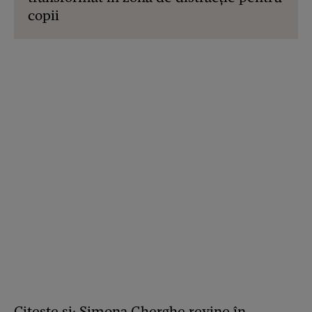
copii
Citește și:
Simona Gherghe revine în