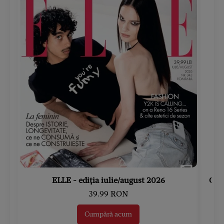
ELLE - ediția iulie/august 2026
Gard
39.99 RON
Cumpără acum