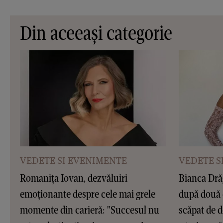
Din aceeași categorie
VEDETE SI EVENIMENTE
VEDETE S
Romanița Iovan, dezvăluiri
Bianca Dră
emoționante despre cele mai grele
după două 
momente din carieră: "Succesul nu
scăpat de d