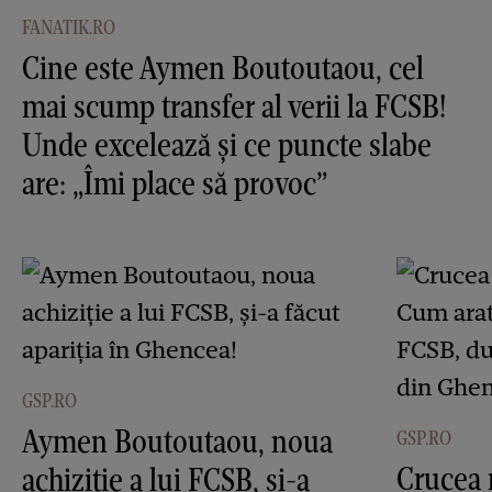
FANATIK.RO
Cine este Aymen Boutoutaou, cel
mai scump transfer al verii la FCSB!
Unde excelează și ce puncte slabe
are: „Îmi place să provoc”
GSP.RO
Aymen Boutoutaou, noua
GSP.RO
Crucea 
achiziție a lui FCSB, și-a