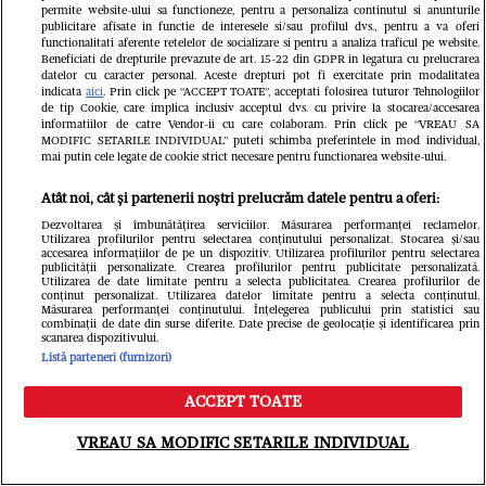
permite website-ului sa functioneze, pentru a personaliza continutul si anunturile
publicitare afisate in functie de interesele si/sau profilul dvs., pentru a va oferi
Libertatea
functionalitati aferente retelelor de socializare si pentru a analiza traficul pe website.
Beneficiati de drepturile prevazute de art. 15-22 din GDPR in legatura cu prelucrarea
datelor cu caracter personal. Aceste drepturi pot fi exercitate prin modalitatea
indicata
aici
. Prin click pe “ACCEPT TOATE”, acceptati folosirea tuturor Tehnologiilor
de tip Cookie, care implica inclusiv acceptul dvs. cu privire la stocarea/accesarea
informatiilor de catre Vendor-ii cu care colaboram. Prin click pe “VREAU SA
MODIFIC SETARILE INDIVIDUAL” puteti schimba preferintele in mod individual,
mai putin cele legate de cookie strict necesare pentru functionarea website-ului.
Atât noi, cât și partenerii noștri prelucrăm datele pentru a oferi:
Dezvoltarea și îmbunătățirea serviciilor. Măsurarea performanței reclamelor.
Utilizarea profilurilor pentru selectarea conținutului personalizat. Stocarea și/sau
accesarea informațiilor de pe un dispozitiv. Utilizarea profilurilor pentru selectarea
publicității personalizate. Crearea profilurilor pentru publicitate personalizată.
Utilizarea de date limitate pentru a selecta publicitatea. Crearea profilurilor de
conținut personalizat. Utilizarea datelor limitate pentru a selecta conținutul.
Măsurarea performanței conținutului. Înțelegerea publicului prin statistici sau
Îmbulzeală și bătaie pe promoții la
combinații de date din surse diferite. Date precise de geolocație și identificarea prin
scanarea dispozitivului.
deschiderea magazinului lui Călin
Listă parteneri (furnizori)
Donca din București. O femeie a fost
ACCEPT TOATE
Meniu
Caută
luată cu ambulanța
VREAU SA MODIFIC SETARILE INDIVIDUAL