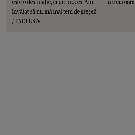
este o destinație, ci un proces. Am
a treia oar
învățat să nu mă mai tem de greșeli"
/ EXCLUSIV