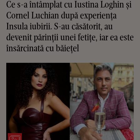
Ce s-a întâmplat cu Iustina Loghin și
Cornel Luchian după experiența
Insula iubirii. S-au căsătorit, au
devenit părinții unei fetițe, iar ea este
însărcinată cu băiețel