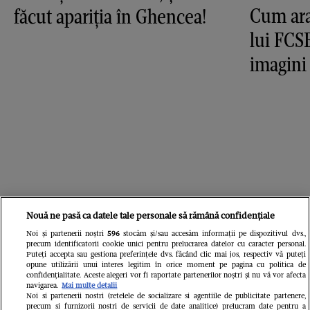
Cum ara
făcut apariția în Ghencea!
lui FCS
imagini
Nouă ne pasă ca datele tale personale să rămână confidențiale
Noi și partenerii noștri
596
stocăm și/sau accesăm informații pe dispozitivul dvs.,
precum identificatorii cookie unici pentru prelucrarea datelor cu caracter personal.
Puteți accepta sau gestiona preferințele dvs. făcând clic mai jos, respectiv vă puteți
opune utilizării unui interes legitim în orice moment pe pagina cu politica de
confidențialitate. Aceste alegeri vor fi raportate partenerilor noștri și nu vă vor afecta
navigarea.
Mai multe detalii
Noi si partenerii nostri (retelele de socializare si agentiile de publicitate partenere,
precum si furnizorii nostri de servicii de date analitice) prelucram date pentru a