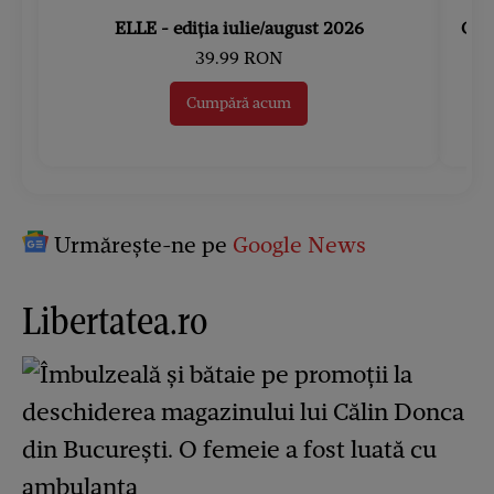
ELLE - ediția iulie/august 2026
Gard
39.99 RON
Cumpără acum
Urmărește-ne pe
Google News
Libertatea.ro