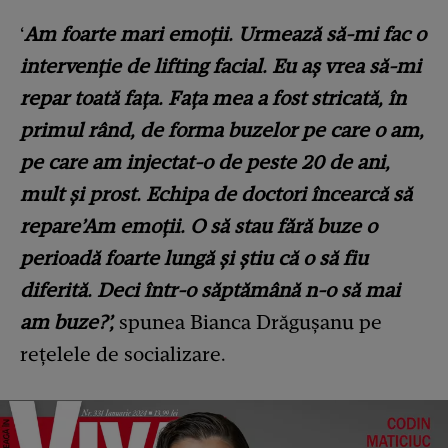
‘
Am foarte mari emoții. Urmează să-mi fac o
intervenție de lifting facial. Eu aș vrea să-mi
repar toată fața. Fața mea a fost stricată, în
primul rând, de forma buzelor pe care o am,
pe care am injectat-o de peste 20 de ani,
mult și prost. Echipa de doctori încearcă să
repare’Am emoții. O să stau fără buze o
perioadă foarte lungă și știu că o să fiu
diferită. Deci într-o săptămână n-o să mai
am buze?’,
spunea Bianca Drăgușanu pe
rețelele de socializare.