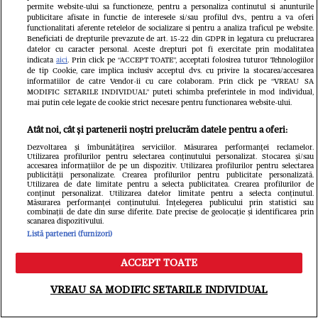
permite website-ului sa functioneze, pentru a personaliza continutul si anunturile
Ce s-a întâmplat cu Iustina Loghin și
Ioana Ging
publicitare afisate in functie de interesele si/sau profilul dvs., pentru a va oferi
functionalitati aferente retelelor de socializare si pentru a analiza traficul pe website.
Cornel Luchian după experiența
relația cu 
Beneficiati de drepturile prevazute de art. 15-22 din GDPR in legatura cu prelucrarea
datelor cu caracter personal. Aceste drepturi pot fi exercitate prin modalitatea
Insula iubirii. S-au căsătorit, au
negat că i-
indicata
aici
. Prin click pe “ACCEPT TOATE”, acceptati folosirea tuturor Tehnologiilor
de tip Cookie, care implica inclusiv acceptul dvs. cu privire la stocarea/accesarea
devenit părinții unei fetițe, iar ea
soțul ei de
informatiilor de catre Vendor-ii cu care colaboram. Prin click pe “VREAU SA
MODIFIC SETARILE INDIVIDUAL” puteti schimba preferintele in mod individual,
mai putin cele legate de cookie strict necesare pentru functionarea website-ului.
este însărcinată cu băiețel
recente: „N
Atât noi, cât și partenerii noștri prelucrăm datele pentru a oferi:
Dezvoltarea și îmbunătățirea serviciilor. Măsurarea performanței reclamelor.
Utilizarea profilurilor pentru selectarea conținutului personalizat. Stocarea și/sau
accesarea informațiilor de pe un dispozitiv. Utilizarea profilurilor pentru selectarea
publicității personalizate. Crearea profilurilor pentru publicitate personalizată.
Utilizarea de date limitate pentru a selecta publicitatea. Crearea profilurilor de
conținut personalizat. Utilizarea datelor limitate pentru a selecta conținutul.
Măsurarea performanței conținutului. Înțelegerea publicului prin statistici sau
combinații de date din surse diferite. Date precise de geolocație și identificarea prin
scanarea dispozitivului.
Listă parteneri (furnizori)
ACCEPT TOATE
Meniu
Caută
VREAU SA MODIFIC SETARILE INDIVIDUAL