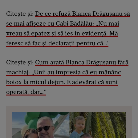
Citește și:
De ce refuză Bianca Drăgușanu să
se mai afișeze cu Gabi Bădălău: „Nu mai
vreau să epatez și să ies în evidență. Mă
feresc să fac și declarații pentru că…'
Citește și:
Cum arată Bianca Drăgușanu fără
machiaj: „Unii au impresia că eu mănânc
botox la micul dejun. E adevărat că sunt
operată, dar…”