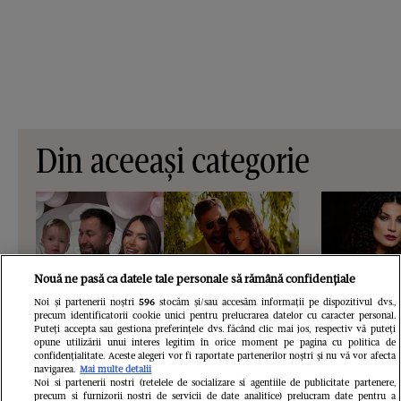
Din aceeași categorie
Nouă ne pasă ca datele tale personale să rămână confidențiale
Noi și partenerii noștri
596
stocăm și/sau accesăm informații pe dispozitivul dvs.,
precum identificatorii cookie unici pentru prelucrarea datelor cu caracter personal.
Puteți accepta sau gestiona preferințele dvs. făcând clic mai jos, respectiv vă puteți
opune utilizării unui interes legitim în orice moment pe pagina cu politica de
confidențialitate. Aceste alegeri vor fi raportate partenerilor noștri și nu vă vor afecta
navigarea.
Mai multe detalii
Noi si partenerii nostri (retelele de socializare si agentiile de publicitate partenere,
VEDETE SI EVENIMENTE
VEDETE S
precum si furnizorii nostri de servicii de date analitice) prelucram date pentru a