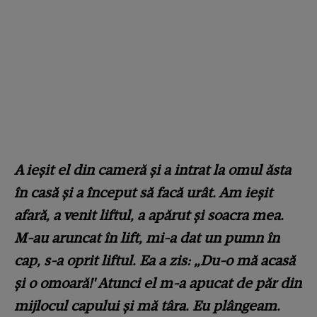
A ieșit el din cameră și a intrat la omul ăsta
în casă și a început să facă urât. Am ieșit
afară, a venit liftul, a apărut și soacra mea.
M-au aruncat în lift, mi-a dat un pumn în
cap, s-a oprit liftul. Ea a zis: „Du-o mă acasă
și o omoară!' Atunci el m-a apucat de păr din
mijlocul capului și mă târa. Eu plângeam.