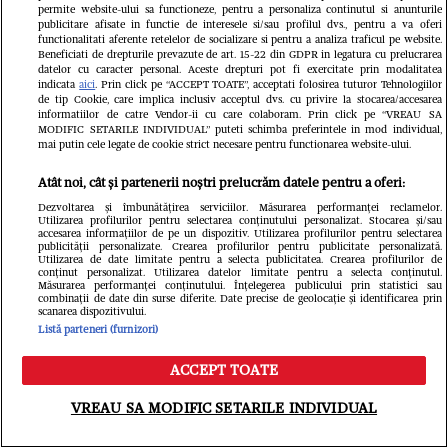
permite website-ului sa functioneze, pentru a personaliza continutul si anunturile
publicitare afisate in functie de interesele si/sau profilul dvs., pentru a va oferi
functionalitati aferente retelelor de socializare si pentru a analiza traficul pe website.
Beneficiati de drepturile prevazute de art. 15-22 din GDPR in legatura cu prelucrarea
datelor cu caracter personal. Aceste drepturi pot fi exercitate prin modalitatea
Citește în continuare
indicata
aici
. Prin click pe “ACCEPT TOATE”, acceptati folosirea tuturor Tehnologiilor
de tip Cookie, care implica inclusiv acceptul dvs. cu privire la stocarea/accesarea
informatiilor de catre Vendor-ii cu care colaboram. Prin click pe “VREAU SA
MODIFIC SETARILE INDIVIDUAL” puteti schimba preferintele in mod individual,
mai putin cele legate de cookie strict necesare pentru functionarea website-ului.
Atât noi, cât și partenerii noștri prelucrăm datele pentru a oferi:
Dezvoltarea și îmbunătățirea serviciilor. Măsurarea performanței reclamelor.
Utilizarea profilurilor pentru selectarea conținutului personalizat. Stocarea și/sau
accesarea informațiilor de pe un dispozitiv. Utilizarea profilurilor pentru selectarea
publicității personalizate. Crearea profilurilor pentru publicitate personalizată.
Utilizarea de date limitate pentru a selecta publicitatea. Crearea profilurilor de
conținut personalizat. Utilizarea datelor limitate pentru a selecta conținutul.
Măsurarea performanței conținutului. Înțelegerea publicului prin statistici sau
combinații de date din surse diferite. Date precise de geolocație și identificarea prin
scanarea dispozitivului.
Listă parteneri (furnizori)
ACCEPT TOATE
Meniu
Caută
VREAU SA MODIFIC SETARILE INDIVIDUAL