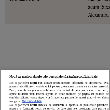
acum Ruxan
Alexandru
Nouă ne pasă ca datele tale personale să rămână confidențiale
Noi și partenerii noștri
596
stocăm și/sau accesăm informații pe dispozitivul dvs.,
precum identificatorii cookie unici pentru prelucrarea datelor cu caracter personal.
Puteți accepta sau gestiona preferințele dvs. făcând clic mai jos, respectiv vă puteți
opune utilizării unui interes legitim în orice moment pe pagina cu politica de
confidențialitate. Aceste alegeri vor fi raportate partenerilor noștri și nu vă vor afecta
navigarea.
Mai multe detalii
Noi si partenerii nostri (retelele de socializare si agentiile de publicitate partenere,
precum si furnizorii nostri de servicii de date analitice) prelucram date pentru a