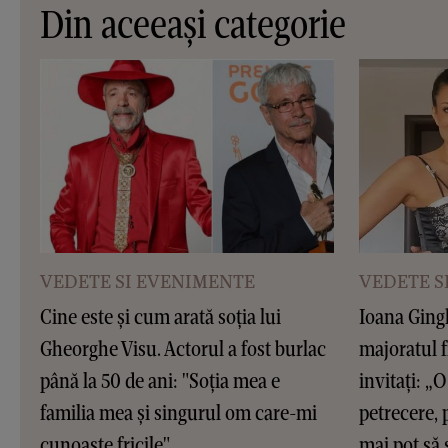
Din aceeași categorie
VEDETE SI EVENIMENTE
VEDETE S
Cine este și cum arată soția lui
Ioana Gingh
Gheorghe Visu. Actorul a fost burlac
majoratul f
până la 50 de ani: "Soția mea e
invitați: „O 
familia mea și singurul om care-mi
petrecere, 
cunoaște fricile"
mai pot să 