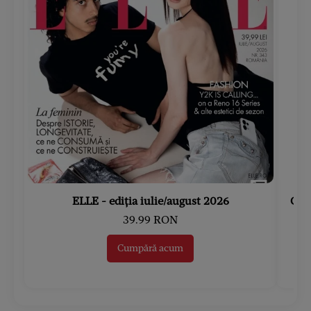
ELLE - ediția iulie/august 2026
Gard
39.99 RON
Cumpără acum