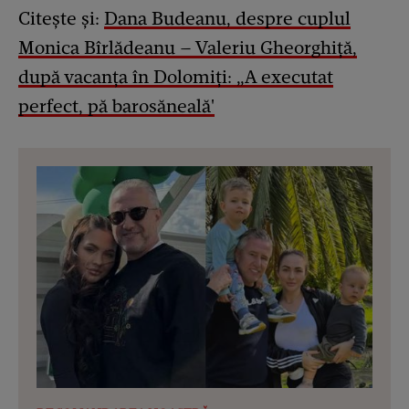
Citește și:
Dana Budeanu, despre cuplul
Monica Bîrlădeanu – Valeriu Gheorghiță,
după vacanța în Dolomiți: „A executat
perfect, pă barosăneală'