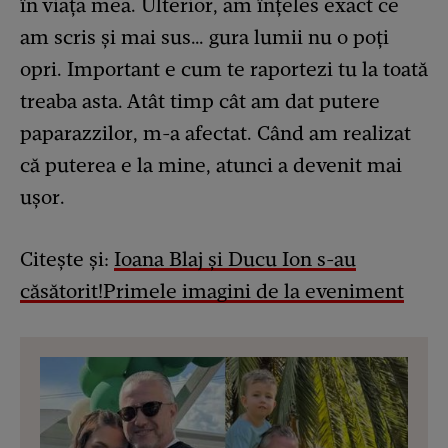
în viaţa mea. Ulterior, am înţeles exact ce
am scris şi mai sus… gura lumii nu o poţi
opri. Important e cum te raportezi tu la toată
treaba asta. Atât timp cât am dat putere
paparazzilor, m-a afectat. Când am realizat
că puterea e la mine, atunci a devenit mai
uşor.
Citește și:
Ioana Blaj şi Ducu Ion s-au
căsătorit!Primele imagini de la eveniment