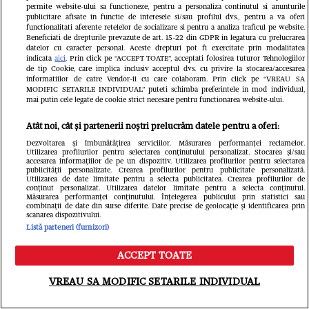
permite website-ului sa functioneze, pentru a personaliza continutul si anunturile
concursuri mondiale de frumusețe:
publicitare afisate in functie de interesele si/sau profilul dvs., pentru a va oferi
functionalitati aferente retelelor de socializare si pentru a analiza traficul pe website.
Beneficiati de drepturile prevazute de art. 15-22 din GDPR in legatura cu prelucrarea
„Limitele există doar atunci când
datelor cu caracter personal. Aceste drepturi pot fi exercitate prin modalitatea
indicata
aici
. Prin click pe “ACCEPT TOATE”, acceptati folosirea tuturor Tehnologiilor
renunțăm la visurile noastre”
de tip Cookie, care implica inclusiv acceptul dvs. cu privire la stocarea/accesarea
informatiilor de catre Vendor-ii cu care colaboram. Prin click pe “VREAU SA
MODIFIC SETARILE INDIVIDUAL” puteti schimba preferintele in mod individual,
mai putin cele legate de cookie strict necesare pentru functionarea website-ului.
Atât noi, cât și partenerii noștri prelucrăm datele pentru a oferi:
Dezvoltarea și îmbunătățirea serviciilor. Măsurarea performanței reclamelor.
Utilizarea profilurilor pentru selectarea conținutului personalizat. Stocarea și/sau
accesarea informațiilor de pe un dispozitiv. Utilizarea profilurilor pentru selectarea
publicității personalizate. Crearea profilurilor pentru publicitate personalizată.
Utilizarea de date limitate pentru a selecta publicitatea. Crearea profilurilor de
conținut personalizat. Utilizarea datelor limitate pentru a selecta conținutul.
Măsurarea performanței conținutului. Înțelegerea publicului prin statistici sau
combinații de date din surse diferite. Date precise de geolocație și identificarea prin
scanarea dispozitivului.
Listă parteneri (furnizori)
ACCEPT TOATE
Meniu
Caută
VREAU SA MODIFIC SETARILE INDIVIDUAL