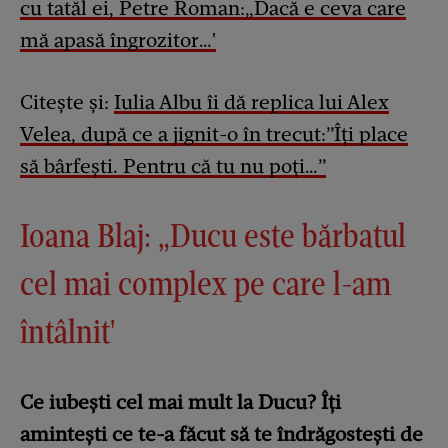
cu tatăl ei, Petre Roman:„Dacă e ceva care
mă apasă îngrozitor…'
Citește și:
Iulia Albu îi dă replica lui Alex
Velea, după ce a jignit-o în trecut:”Îți place
să bârfești. Pentru că tu nu poți…”
Ioana Blaj: „Ducu este bărbatul
cel mai complex pe care l-am
întâlnit'
Ce iubești cel mai mult la Ducu? Îți
amintești ce te-a făcut să te îndrăgostești de