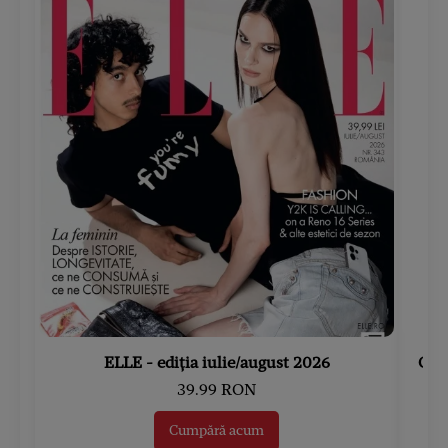
ELLE - ediția iulie/august 2026
Gard
39.99 RON
Cumpără acum