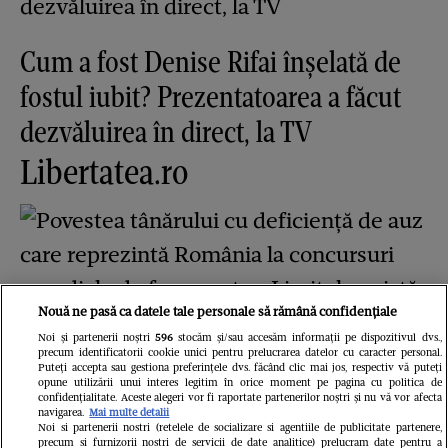
Cum a fost Denise Rifai înșelată de
fostul iubit? Prezentatoarea a făcut
dezvăluirea în direct, la TV
Libertatea.ro
Nouă ne pasă ca datele tale personale să rămână confidențiale
Noi și partenerii noștri
596
stocăm și/sau accesăm informații pe dispozitivul dvs.,
precum identificatorii cookie unici pentru prelucrarea datelor cu caracter personal.
Puteți accepta sau gestiona preferințele dvs. făcând clic mai jos, respectiv vă puteți
opune utilizării unui interes legitim în orice moment pe pagina cu politica de
confidențialitate. Aceste alegeri vor fi raportate partenerilor noștri și nu vă vor afecta
Povestea tânărului cu deficiență de
navigarea.
Mai multe detalii
Noi si partenerii nostri (retelele de socializare si agentiile de publicitate partenere,
auz care reprezintă România la
precum si furnizorii nostri de servicii de date analitice) prelucram date pentru a