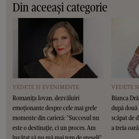
Din aceeași categorie
VEDETE SI EVENIMENTE
VEDETE S
Romanița Iovan, dezvăluiri
Bianca Dră
emoționante despre cele mai grele
după două 
momente din carieră: "Succesul nu
scăpat de d
este o destinație, ci un proces. Am
a treia oar
învățat să nu mă mai tem de greșeli"