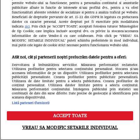
Ioana Ginghină, adevărul despre
permite website-ului sa functioneze, pentru a personaliza continutul si anunturile
publicitare afisate in functie de interesele si/sau profilul dvs., pentru a va oferi
functionalitati aferente retelelor de socializare si pentru a analiza traficul pe website.
relația cu Alexandru Ciucu, care a
Beneficiati de drepturile prevazute de art. 15-22 din GDPR in legatura cu prelucrarea
datelor cu caracter personal. Aceste drepturi pot fi exercitate prin modalitatea
negat că i-a făcut avansuri. Ce spune
indicata
aici
. Prin click pe “ACCEPT TOATE”, acceptati folosirea tuturor Tehnologiilor
de tip Cookie, care implica inclusiv acceptul dvs. cu privire la stocarea/accesarea
soțul ei despre controversele
informatiilor de catre Vendor-ii cu care colaboram. Prin click pe “VREAU SA
MODIFIC SETARILE INDIVIDUAL” puteti schimba preferintele in mod individual,
mai putin cele legate de cookie strict necesare pentru functionarea website-ului.
recente: „Nici nu a văzut!”
Atât noi, cât și partenerii noștri prelucrăm datele pentru a oferi:
Dezvoltarea și îmbunătățirea serviciilor. Măsurarea performanței reclamelor.
Utilizarea profilurilor pentru selectarea conținutului personalizat. Stocarea și/sau
accesarea informațiilor de pe un dispozitiv. Utilizarea profilurilor pentru selectarea
publicității personalizate. Crearea profilurilor pentru publicitate personalizată.
Utilizarea de date limitate pentru a selecta publicitatea. Crearea profilurilor de
conținut personalizat. Utilizarea datelor limitate pentru a selecta conținutul.
Măsurarea performanței conținutului. Înțelegerea publicului prin statistici sau
combinații de date din surse diferite. Date precise de geolocație și identificarea prin
scanarea dispozitivului.
Listă parteneri (furnizori)
ACCEPT TOATE
Meniu
Caută
VREAU SA MODIFIC SETARILE INDIVIDUAL
FANATIK.RO