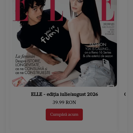
ELLE - ediția iulie/august 2026
Gard
39.99 RON
Cumpără acum