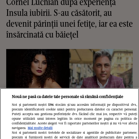
Cornel Luchian după experiența
Insula iubirii. S-au căsătorit, au
devenit părinții unei fetițe, iar ea este
însărcinată cu băiețel
Nouă ne pasă ca datele tale personale să rămână confidențiale
Noi și partenerii noștri
596
stocăm și/sau accesăm informații pe dispozitivul dvs.,
precum identificatorii cookie unici pentru prelucrarea datelor cu caracter personal.
Puteți accepta sau gestiona preferințele dvs. făcând clic mai jos, respectiv vă puteți
opune utilizării unui interes legitim în orice moment pe pagina cu politica de
confidențialitate. Aceste alegeri vor fi raportate partenerilor noștri și nu vă vor afecta
navigarea.
Mai multe detalii
Noi si partenerii nostri (retelele de socializare si agentiile de publicitate partenere,
precum si furnizorii nostri de servicii de date analitice) prelucram date pentru a