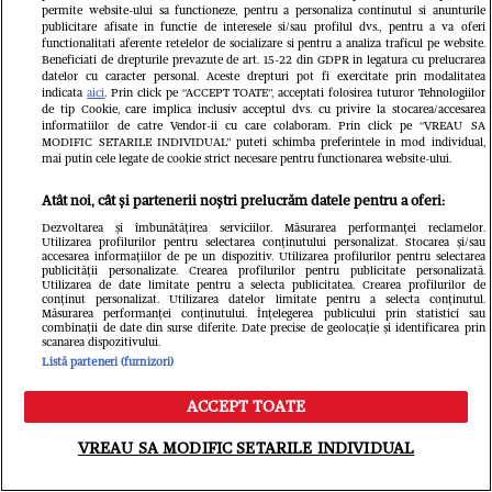
dată în România și va cânta în
ani și a pr
permite website-ului sa functioneze, pentru a personaliza continutul si anunturile
publicitare afisate in functie de interesele si/sau profilul dvs., pentru a va oferi
București și Timișoara. Cât costă
la Laura Cos
functionalitati aferente retelelor de socializare si pentru a analiza traficul pe website.
Beneficiati de drepturile prevazute de art. 15-22 din GDPR in legatura cu prelucrarea
biletele și care este prețul unei
lumea noas
datelor cu caracter personal. Aceste drepturi pot fi exercitate prin modalitatea
indicata
aici
. Prin click pe “ACCEPT TOATE”, acceptati folosirea tuturor Tehnologiilor
fotografii cu "Gladiatorul"
de tip Cookie, care implica inclusiv acceptul dvs. cu privire la stocarea/accesarea
informatiilor de catre Vendor-ii cu care colaboram. Prin click pe “VREAU SA
MODIFIC SETARILE INDIVIDUAL” puteti schimba preferintele in mod individual,
mai putin cele legate de cookie strict necesare pentru functionarea website-ului.
Atât noi, cât și partenerii noștri prelucrăm datele pentru a oferi:
Dezvoltarea și îmbunătățirea serviciilor. Măsurarea performanței reclamelor.
Utilizarea profilurilor pentru selectarea conținutului personalizat. Stocarea și/sau
accesarea informațiilor de pe un dispozitiv. Utilizarea profilurilor pentru selectarea
publicității personalizate. Crearea profilurilor pentru publicitate personalizată.
Utilizarea de date limitate pentru a selecta publicitatea. Crearea profilurilor de
conținut personalizat. Utilizarea datelor limitate pentru a selecta conținutul.
Măsurarea performanței conținutului. Înțelegerea publicului prin statistici sau
combinații de date din surse diferite. Date precise de geolocație și identificarea prin
scanarea dispozitivului.
Listă parteneri (furnizori)
ACCEPT TOATE
Meniu
Caută
VREAU SA MODIFIC SETARILE INDIVIDUAL