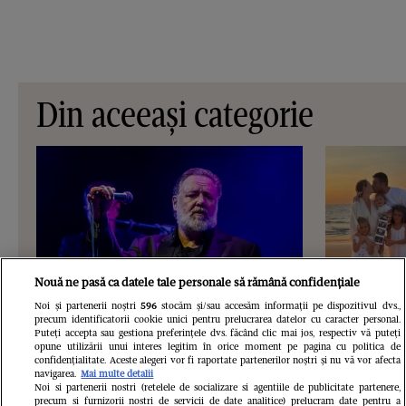
Din aceeași categorie
Nouă ne pasă ca datele tale personale să rămână confidențiale
Noi și partenerii noștri
596
stocăm și/sau accesăm informații pe dispozitivul dvs.,
precum identificatorii cookie unici pentru prelucrarea datelor cu caracter personal.
Puteți accepta sau gestiona preferințele dvs. făcând clic mai jos, respectiv vă puteți
VEDETE SI EVENIMENTE
VEDETE S
opune utilizării unui interes legitim în orice moment pe pagina cu politica de
confidențialitate. Aceste alegeri vor fi raportate partenerilor noștri și nu vă vor afecta
Russell Crowe vine pentru prima
Cosmin Cur
navigarea.
Mai multe detalii
Noi si partenerii nostri (retelele de socializare si agentiile de publicitate partenere,
precum si furnizorii nostri de servicii de date analitice) prelucram date pentru a