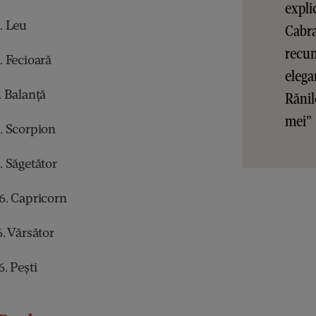
expli
. Leu
Cabra
recun
 Fecioară
elega
 Balanță
Rănil
mei”
. Scorpion
 Săgetător
6. Capricorn
. Vărsător
. Pești