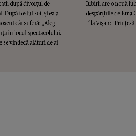
cații după divorțul de
Iubirii are o nouă iu
l. După fostul soț, și ea a
despărțirile de Ema 
oscut cât suferă: „Aleg
Ella Vișan: "Prințesă
nța în locul spectacolului.
e se vindecă alături de ai