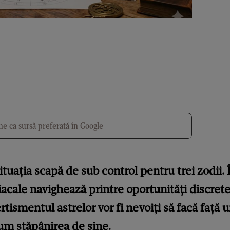
e ca sursă preferată în Google
tuația scapă de sub control pentru trei zodii. 
acale navighează printre oportunități discre
ertismentul astrelor vor fi nevoiți să facă față
um stăpânirea de sine.