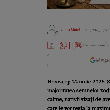
Bianca Matei
21.06.2026, 06:59
.
Urmărește-ne
Adaugă-n
Horoscop 22 iunie 2026. Si
majoritatea semnelor zodi
calme, nativii vizați de av
care le vor testa la maxim