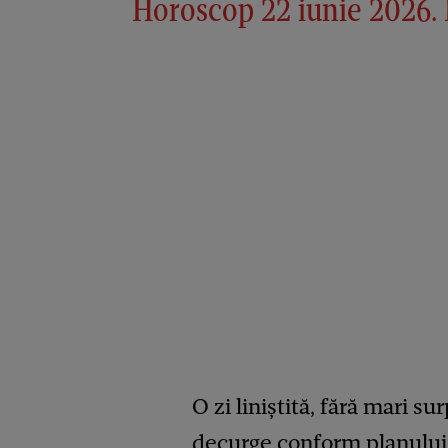
Horoscop 22 iunie 2026.
O zi liniștită, fără mari s
decurge conform planului, d