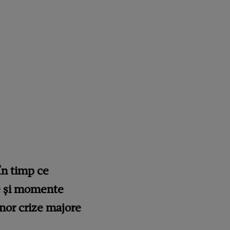
În timp ce
te și momente
 unor crize majore