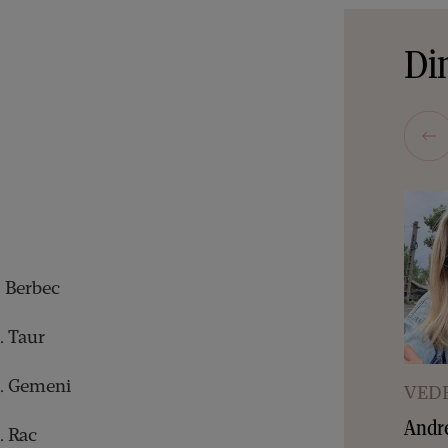
Din
 Berbec
. Taur
6. Gemeni
VEDE
Andre
. Rac