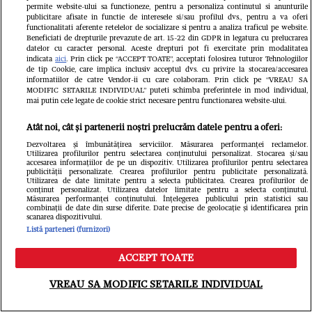
sărace în nutrienți, dar bogate în calorii
permite website-ului sa functioneze, pentru a personaliza continutul si anunturile
publicitare afisate in functie de interesele si/sau profilul dvs., pentru a va oferi
goale. Printre cei mai comuni carbohidrați
functionalitati aferente retelelor de socializare si pentru a analiza traficul pe website.
Beneficiati de drepturile prevazute de art. 15-22 din GDPR in legatura cu prelucrarea
datelor cu caracter personal. Aceste drepturi pot fi exercitate prin modalitatea
rafinați se numără: pâinea albă; produsele
indicata
aici
. Prin click pe “ACCEPT TOATE”, acceptati folosirea tuturor Tehnologiilor
de tip Cookie, care implica inclusiv acceptul dvs. cu privire la stocarea/accesarea
de patiserie (croissante, gogoși, prăjituri din
informatiilor de catre Vendor-ii cu care colaboram. Prin click pe “VREAU SA
MODIFIC SETARILE INDIVIDUAL” puteti schimba preferintele in mod individual,
comerț); biscuiții și napolitanele procesate;
mai putin cele legate de cookie strict necesare pentru functionarea website-ului.
pastele din făină albă; orezul alb; cerealele
Atât noi, cât și partenerii noștri prelucrăm datele pentru a oferi:
îndulcite; snacks-urile din făină albă
Dezvoltarea și îmbunătățirea serviciilor. Măsurarea performanței reclamelor.
Utilizarea profilurilor pentru selectarea conținutului personalizat. Stocarea și/sau
(covrigei, sticks-uri, chipsuri).
accesarea informațiilor de pe un dispozitiv. Utilizarea profilurilor pentru selectarea
publicității personalizate. Crearea profilurilor pentru publicitate personalizată.
Utilizarea de date limitate pentru a selecta publicitatea. Crearea profilurilor de
conținut personalizat. Utilizarea datelor limitate pentru a selecta conținutul.
Măsurarea performanței conținutului. Înțelegerea publicului prin statistici sau
Consumul acestor alimente duce la creșteri
combinații de date din surse diferite. Date precise de geolocație și identificarea prin
scanarea dispozitivului.
bruște ale glicemiei, urmate de scăderi
Listă parteneri (furnizori)
rapide, ceea ce provoacă senzația de foame
ACCEPT TOATE
Meniu
Caută
la scurt timp după masă și favorizează
VREAU SA MODIFIC SETARILE INDIVIDUAL
mâncatul excesiv. În timp, acest tip de