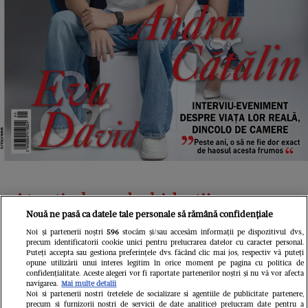
Atenție la carbohidrați!
Nouă ne pasă ca datele tale personale să rămână confidențiale
Noi și partenerii noștri
596
stocăm și/sau accesăm informații pe dispozitivul dvs.,
precum identificatorii cookie unici pentru prelucrarea datelor cu caracter personal.
Carbohidrații rafinați sunt alimente
Puteți accepta sau gestiona preferințele dvs. făcând clic mai jos, respectiv vă puteți
opune utilizării unui interes legitim în orice moment pe pagina cu politica de
procesate care au fost private de fibre,
confidențialitate. Aceste alegeri vor fi raportate partenerilor noștri și nu vă vor afecta
navigarea.
Mai multe detalii
vitamine și minerale esențiale, fiind astfel
Noi si partenerii nostri (retelele de socializare si agentiile de publicitate partenere,
precum si furnizorii nostri de servicii de date analitice) prelucram date pentru a