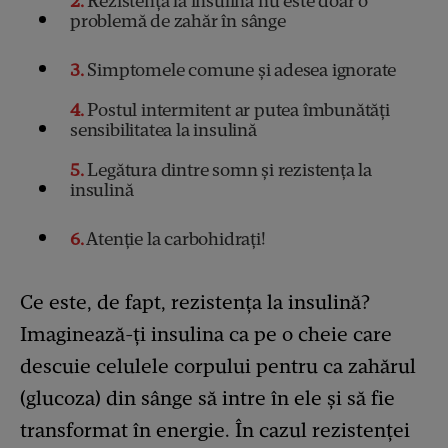
2
Rezistența la insulină nu este doar o
problemă de zahăr în sânge
3
Simptomele comune și adesea ignorate
4
Postul intermitent ar putea îmbunătăți
sensibilitatea la insulină
5
Legătura dintre somn și rezistența la
insulină
6
Atenție la carbohidrați!
Ce este, de fapt, rezistența la insulină?
Imaginează-ți insulina ca pe o cheie care
descuie celulele corpului pentru ca zahărul
(glucoza) din sânge să intre în ele și să fie
transformat în energie. În cazul rezistenței