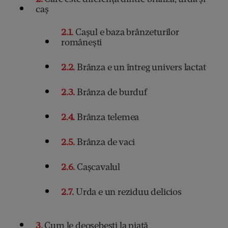
caş
2.1
Cașul e baza brânzeturilor
românești
2.2
Brânza e un întreg univers lactat
2.3
Brânza de burduf
2.4
Brânza telemea
2.5
Brânza de vaci
2.6
Cașcavalul
2.7
Urda e un reziduu delicios
3
Cum le deosebești la piață