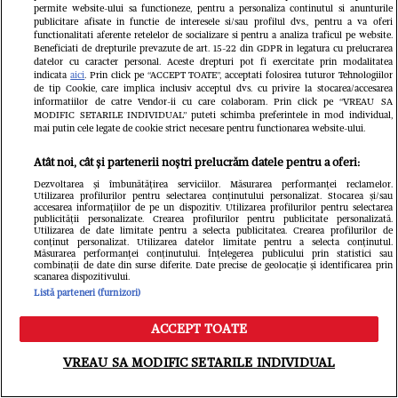
permite website-ului sa functioneze, pentru a personaliza continutul si anunturile
brânză. Dar e una mai specială. Necesită mai
publicitare afisate in functie de interesele si/sau profilul dvs., pentru a va oferi
functionalitati aferente retelelor de socializare si pentru a analiza traficul pe website.
multă migală și o tehnică specială de
Beneficiati de drepturile prevazute de art. 15-22 din GDPR in legatura cu prelucrarea
datelor cu caracter personal. Aceste drepturi pot fi exercitate prin modalitatea
opărire. Cașul este încălzit în apă fierbinte și
indicata
aici
. Prin click pe “ACCEPT TOATE”, acceptati folosirea tuturor Tehnologiilor
de tip Cookie, care implica inclusiv acceptul dvs. cu privire la stocarea/accesarea
frământat până capătă elasticitate, după care
informatiilor de catre Vendor-ii cu care colaboram. Prin click pe “VREAU SA
MODIFIC SETARILE INDIVIDUAL” puteti schimba preferintele in mod individual,
este modelat și maturat. Procesul italian
mai putin cele legate de cookie strict necesare pentru functionarea website-ului.
poartă numele de pasta filata. Iar rezultatul
Atât noi, cât și partenerii noștri prelucrăm datele pentru a oferi:
este acea textură caracteristică, ușor
Dezvoltarea și îmbunătățirea serviciilor. Măsurarea performanței reclamelor.
Utilizarea profilurilor pentru selectarea conținutului personalizat. Stocarea și/sau
accesarea informațiilor de pe un dispozitiv. Utilizarea profilurilor pentru selectarea
elastică, care se întinde frumos când este
publicității personalizate. Crearea profilurilor pentru publicitate personalizată.
Utilizarea de date limitate pentru a selecta publicitatea. Crearea profilurilor de
topită pe o pizza sau peste mămăligă.
conținut personalizat. Utilizarea datelor limitate pentru a selecta conținutul.
Măsurarea performanței conținutului. Înțelegerea publicului prin statistici sau
combinații de date din surse diferite. Date precise de geolocație și identificarea prin
scanarea dispozitivului.
Listă parteneri (furnizori)
Urda e un reziduu delicios
ACCEPT TOATE
Meniu
Caută
VREAU SA MODIFIC SETARILE INDIVIDUAL
Dacă ai înțeles ce e cașul și cum se face
brânza, urda îți va pune imaginația la