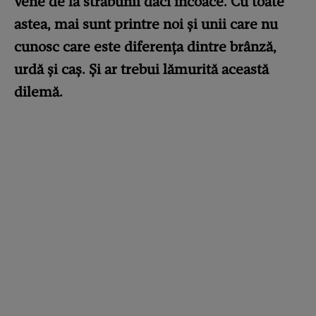
vene de la străbunii daci încoace. Cu toate
astea, mai sunt printre noi și unii care nu
cunosc care este diferenţa dintre brânză,
urdă şi caş. Și ar trebui lămurită această
dilemă.