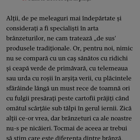
Alții, de pe meleaguri mai îndepărtate și
considerați a fi specialiști în arta
brânzeturilor, ne cam tratează „de sus'
produsele tradiționale. Or, pentru noi, nimic
nu se compară cu un caș sănătos cu ridichi
și ceapă verde de primăvară, cu telemeaua
sau urda cu roșii în arșița verii, cu plăcintele
sfârâinde lângă un must rece de toamnă ori
cu fulgii presărați peste cartofii prăjiți când
omătul scârțâie sub tălpi în gerul iernii. Zică
alții ce-or vrea, dar brânzeturi ca ale noastre
nu-s pe nicăieri. Tocmai de aceea ar trebui
să știm care este diferenţa dintre brânză,