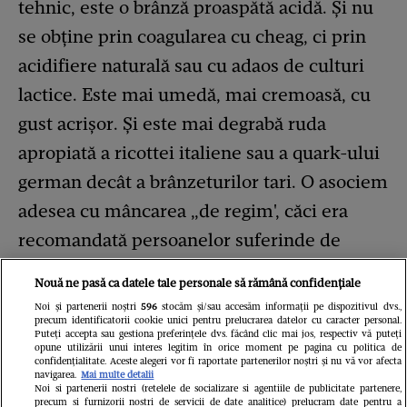
tehnic, este o brânză proaspătă acidă. Și nu
se obține prin coagularea cu cheag, ci prin
acidifiere naturală sau cu adaos de culturi
lactice. Este mai umedă, mai cremoasă, cu
gust acrișor. Și este mai degrabă ruda
apropiată a ricottei italiene sau a quark-ului
german decât a brânzeturilor tari. O asociem
adesea cu mâncarea „de regim', căci era
recomandată persoanelor suferinde de
anumite afecțiuni sau copiilor.
Nouă ne pasă ca datele tale personale să rămână confidențiale
Noi și partenerii noștri
596
stocăm și/sau accesăm informații pe dispozitivul dvs.,
precum identificatorii cookie unici pentru prelucrarea datelor cu caracter personal.
Cașcavalul
Puteți accepta sau gestiona preferințele dvs. făcând clic mai jos, respectiv vă puteți
opune utilizării unui interes legitim în orice moment pe pagina cu politica de
confidențialitate. Aceste alegeri vor fi raportate partenerilor noștri și nu vă vor afecta
navigarea.
Mai multe detalii
Noi si partenerii nostri (retelele de socializare si agentiile de publicitate partenere,
Deși ai putea crede contrariul, e și el tot o
precum si furnizorii nostri de servicii de date analitice) prelucram date pentru a