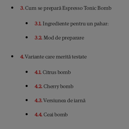
3
Cum se prepară Espresso Tonic Bomb
3.1
Ingrediente pentru un pahar:
3.2
Mod de preparare
4
Variante care merită testate
4.1
Citrus bomb
4.2
Cherry bomb
4.3
Versiunea de iarnă
4.4
Ceai bomb