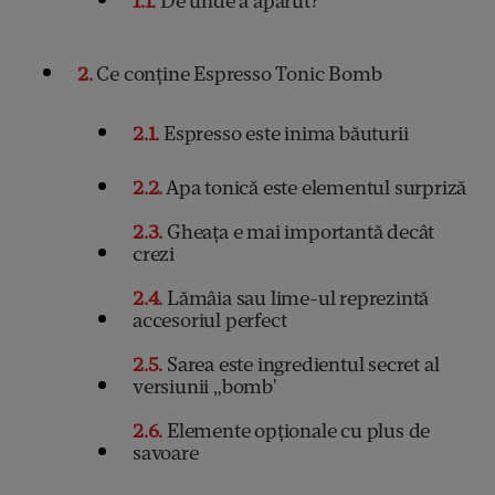
1.1
De unde a apărut?
2
Ce conține Espresso Tonic Bomb
2.1
Espresso este inima băuturii
2.2
Apa tonică este elementul surpriză
2.3
Gheața e mai importantă decât
crezi
2.4
Lămâia sau lime-ul reprezintă
accesoriul perfect
2.5
Sarea este ingredientul secret al
versiunii „bomb'
2.6
Elemente opționale cu plus de
savoare