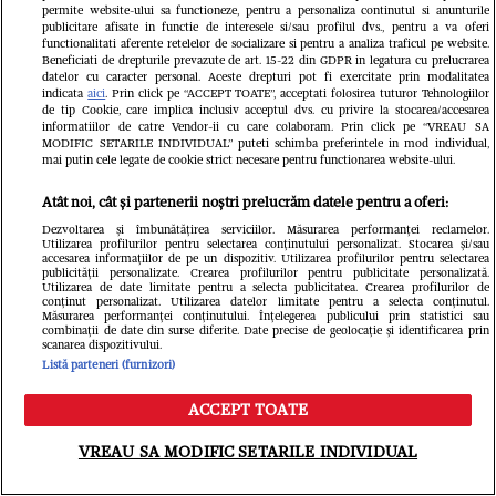
savoare
permite website-ului sa functioneze, pentru a personaliza continutul si anunturile
publicitare afisate in functie de interesele si/sau profilul dvs., pentru a va oferi
functionalitati aferente retelelor de socializare si pentru a analiza traficul pe website.
Beneficiati de drepturile prevazute de art. 15-22 din GDPR in legatura cu prelucrarea
datelor cu caracter personal. Aceste drepturi pot fi exercitate prin modalitatea
Dacă preferi o băutură mai dulce, un strop
indicata
aici
. Prin click pe “ACCEPT TOATE”, acceptati folosirea tuturor Tehnologiilor
de tip Cookie, care implica inclusiv acceptul dvs. cu privire la stocarea/accesarea
de sirop simplu face minuni. Tot ce ai de
informatiilor de catre Vendor-ii cu care colaboram. Prin click pe “VREAU SA
MODIFIC SETARILE INDIVIDUAL” puteti schimba preferintele in mod individual,
făcut este să combini în părți egale zahăr sau
mai putin cele legate de cookie strict necesare pentru functionarea website-ului.
miere și apă fiartă. Siropul îndulcește
Atât noi, cât și partenerii noștri prelucrăm datele pentru a oferi:
discret fără să domine restul aromelor.
Dezvoltarea și îmbunătățirea serviciilor. Măsurarea performanței reclamelor.
Utilizarea profilurilor pentru selectarea conținutului personalizat. Stocarea și/sau
accesarea informațiilor de pe un dispozitiv. Utilizarea profilurilor pentru selectarea
Variantele mai creative includ sirop de
publicității personalizate. Crearea profilurilor pentru publicitate personalizată.
Utilizarea de date limitate pentru a selecta publicitatea. Crearea profilurilor de
lavandă, scorțișoară, cardamom, rozmarin
conținut personalizat. Utilizarea datelor limitate pentru a selecta conținutul.
Măsurarea performanței conținutului. Înțelegerea publicului prin statistici sau
combinații de date din surse diferite. Date precise de geolocație și identificarea prin
sau chiar o picătură de extract de vanilie.
scanarea dispozitivului.
Listă parteneri (furnizori)
Cum se prepară Espresso Tonic
ACCEPT TOATE
Meniu
Caută
VREAU SA MODIFIC SETARILE INDIVIDUAL
Bomb