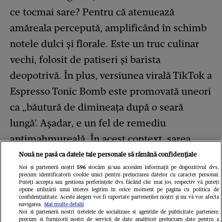
ce tocmai sare? Pentru că atenuează
amăreala percepută, amplificând în schimb
notele dulci și florale. Este un truc culinar
vechi, folosit de patiseri și barista
deopotrivă. În plus, versiunea virală TikTok a
Espresso Tonic Bomb este promovată uneori
ca „băutură de dimineața după o seară
lungă'. Așadar, e un fel de remediu
antimahmureală. În acest context, sarea
contribuie la reechilibrarea electroliților și,
Nouă ne pasă ca datele tale personale să rămână confidențiale
Noi și partenerii noștri
596
stocăm și/sau accesăm informații pe dispozitivul dvs.,
implicit, la hidratare.
precum identificatorii cookie unici pentru prelucrarea datelor cu caracter personal.
Puteți accepta sau gestiona preferințele dvs. făcând clic mai jos, respectiv vă puteți
opune utilizării unui interes legitim în orice moment pe pagina cu politica de
confidențialitate. Aceste alegeri vor fi raportate partenerilor noștri și nu vă vor afecta
Elemente opționale cu plus de
navigarea.
Mai multe detalii
Noi si partenerii nostri (retelele de socializare si agentiile de publicitate partenere,
precum si furnizorii nostri de servicii de date analitice) prelucram date pentru a