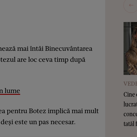
amează mai întâi Binecuvântarea
botezul are loc ceva timp după
VEDE
in lume
Cine 
lucra
rea pentru Botez implică mai mult
conce
, deși este un pas necesar.
tatăl 