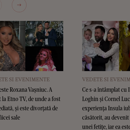
TE SI EVENIMENTE
VEDETE SI EVENI
este Roxana Vașniuc. A
Ce s-a întâmplat cu 
t la Etno TV, de unde a fost
Loghin și Cornel Lu
diată, și este divorțată de
experiența Insula iub
fiicei sale
căsătorit, au devenit 
unei fetițe, iar ea es