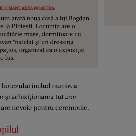
ECOMANDAREA NOASTRĂ:
um arată noua casă a lui Bogdan
e la Ploiești. Locuința are o
ucătărie mare, dormitoare cu
avan înstelat și un dressing
pațios, organizat ca o expoziție
e lux
a botezului includ numirea
or și achiziționarea tuturor
l are nevoie pentru ceremonie.
opilul