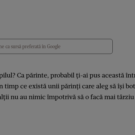
e ca sursă preferată în Google
ilul? Ca părinte, probabil ți-ai pus această înt
În timp ce există unii părinți care aleg să își bo
alții nu au nimic împotrivă să o facă mai târziu