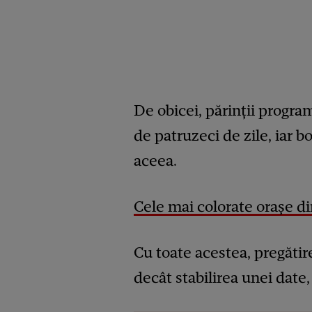
De obicei, părinții progr
de patruzeci de zile, iar 
aceea.
Cele mai colorate orașe d
Cu toate acestea, pregăti
decât stabilirea unei date