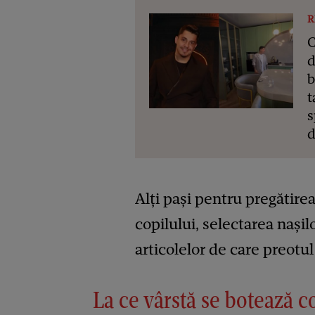
R
C
d
b
t
s
d
Alți pași pentru pregătire
copilului, selectarea nașil
articolelor de care preotu
La ce vârstă se botează c