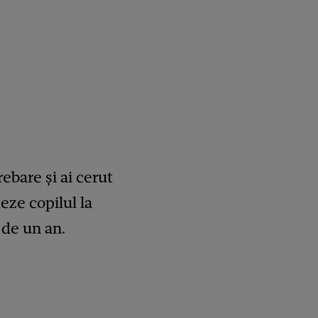
rebare și ai cerut
teze copilul la
 de un an.