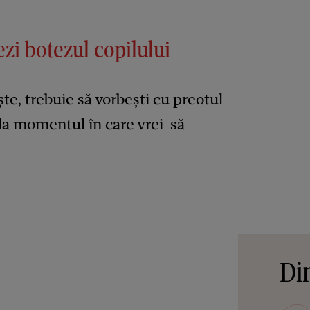
zi botezul copilului
te, trebuie să vorbești cu preotul
i la momentul în care vrei să
Din