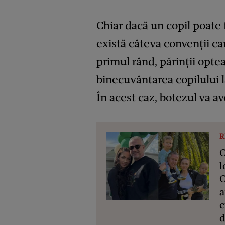
Chiar dacă un copil poate 
există câteva convenții ca
primul rând, părinții opte
binecuvântarea copilului l
În acest caz, botezul va a
R
C
l
C
a
c
d