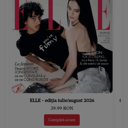
ELLE - ediția iulie/august 2026
Gard
39.99 RON
Cumpără acum