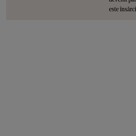
este însărc