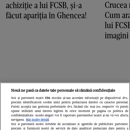
Crucea 
achiziție a lui FCSB, și-a
Cum ara
făcut apariția în Ghencea!
lui FCS
imagini
Nouă ne pasă ca datele tale personale să rămână confidențiale
Noi și partenerii noștri
596
stocăm și/sau accesăm informații pe dispozitivul dvs.,
precum identificatorii cookie unici pentru prelucrarea datelor cu caracter personal.
Puteți accepta sau gestiona preferințele dvs. făcând clic mai jos, respectiv vă puteți
opune utilizării unui interes legitim în orice moment pe pagina cu politica de
confidențialitate. Aceste alegeri vor fi raportate partenerilor noștri și nu vă vor afecta
navigarea.
Mai multe detalii
Noi si partenerii nostri (retelele de socializare si agentiile de publicitate partenere,
precum si furnizorii nostri de servicii de date analitice) prelucram date pentru a