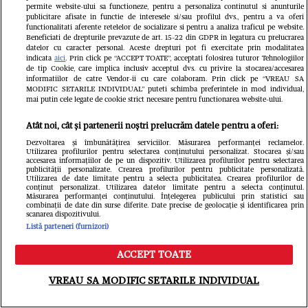
permite website-ului sa functioneze, pentru a personaliza continutul si anunturile
publicitare afisate in functie de interesele si/sau profilul dvs., pentru a va oferi
functionalitati aferente retelelor de socializare si pentru a analiza traficul pe website.
Beneficiati de drepturile prevazute de art. 15-22 din GDPR in legatura cu prelucrarea
Libertatea
datelor cu caracter personal. Aceste drepturi pot fi exercitate prin modalitatea
indicata
aici
. Prin click pe “ACCEPT TOATE”, acceptati folosirea tuturor Tehnologiilor
de tip Cookie, care implica inclusiv acceptul dvs. cu privire la stocarea/accesarea
informatiilor de catre Vendor-ii cu care colaboram. Prin click pe “VREAU SA
MODIFIC SETARILE INDIVIDUAL” puteti schimba preferintele in mod individual,
mai putin cele legate de cookie strict necesare pentru functionarea website-ului.
Atât noi, cât și partenerii noștri prelucrăm datele pentru a oferi:
Dezvoltarea și îmbunătățirea serviciilor. Măsurarea performanței reclamelor.
Utilizarea profilurilor pentru selectarea conținutului personalizat. Stocarea și/sau
accesarea informațiilor de pe un dispozitiv. Utilizarea profilurilor pentru selectarea
publicității personalizate. Crearea profilurilor pentru publicitate personalizată.
Utilizarea de date limitate pentru a selecta publicitatea. Crearea profilurilor de
conținut personalizat. Utilizarea datelor limitate pentru a selecta conținutul.
Măsurarea performanței conținutului. Înțelegerea publicului prin statistici sau
combinații de date din surse diferite. Date precise de geolocație și identificarea prin
scanarea dispozitivului.
Îmbulzeală și bătaie pe promoții la
Listă parteneri (furnizori)
deschiderea magazinului lui Călin
ACCEPT TOATE
Meniu
Caută
Donca din București. O femeie a fost
VREAU SA MODIFIC SETARILE INDIVIDUAL
luată cu ambulanța