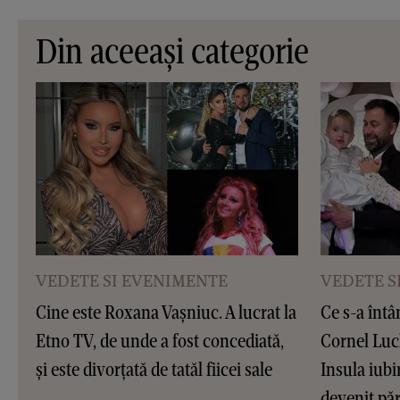
Din aceeași categorie
VEDETE SI EVENIMENTE
VEDETE S
Cine este Roxana Vașniuc. A lucrat la
Ce s-a întâ
Etno TV, de unde a fost concediată,
Cornel Luc
și este divorțată de tatăl fiicei sale
Insula iubir
devenit pări