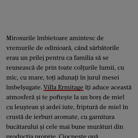
Mirosurile îmbietoare amintesc de
vremurile de odinioară, când sărbătorile
erau un prilej pentru ca familia să se
reunească de prin toate colțurile lumii, cu
mic, cu mare, toți adunați în jurul mesei
îmbelșugate.
Villa Ermitage
îți aduce această
atmosferă și te poftește la un borș de miel
cu leuștean și ardei iute, friptură de miel în
crustă de ierburi aromate, cu garnitura
bucătarului și cele mai bune murături din
producția proprie. Ciocnește ouă