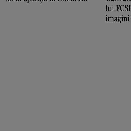
lui FCS
imagini