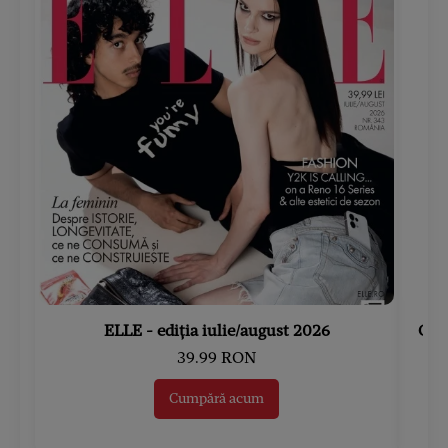
ELLE - ediția iulie/august 2026
Gard
39.99 RON
Cumpără acum