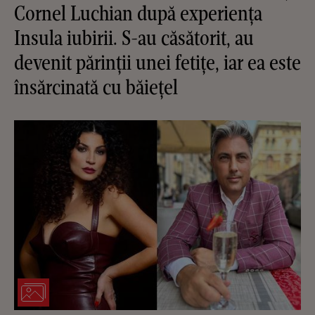
Cornel Luchian după experiența
Insula iubirii. S-au căsătorit, au
devenit părinții unei fetițe, iar ea este
însărcinată cu băiețel