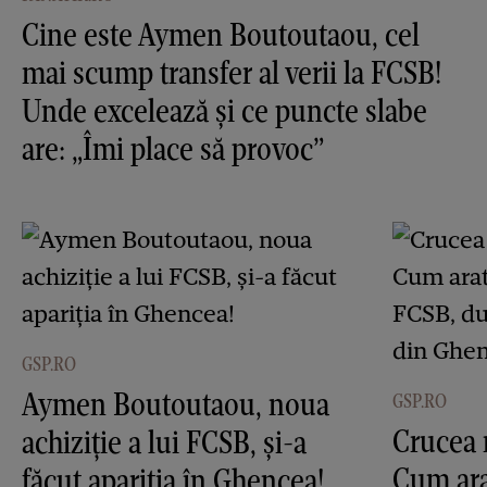
Cine este Aymen Boutoutaou, cel
mai scump transfer al verii la FCSB!
Unde excelează și ce puncte slabe
are: „Îmi place să provoc”
GSP.RO
Aymen Boutoutaou, noua
GSP.RO
Crucea 
achiziție a lui FCSB, și-a
Cum ara
făcut apariția în Ghencea!