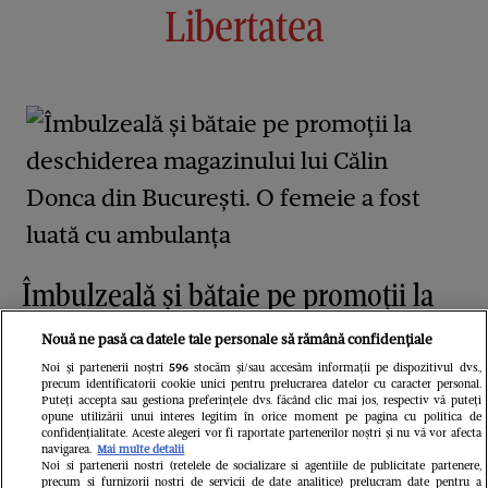
Libertatea
Îmbulzeală și bătaie pe promoții la
deschiderea magazinului lui Călin
Nouă ne pasă ca datele tale personale să rămână confidențiale
Donca din București. O femeie a fost
Noi și partenerii noștri
596
stocăm și/sau accesăm informații pe dispozitivul dvs.,
precum identificatorii cookie unici pentru prelucrarea datelor cu caracter personal.
luată cu ambulanța
Puteți accepta sau gestiona preferințele dvs. făcând clic mai jos, respectiv vă puteți
opune utilizării unui interes legitim în orice moment pe pagina cu politica de
confidențialitate. Aceste alegeri vor fi raportate partenerilor noștri și nu vă vor afecta
navigarea.
Mai multe detalii
Noi si partenerii nostri (retelele de socializare si agentiile de publicitate partenere,
precum si furnizorii nostri de servicii de date analitice) prelucram date pentru a