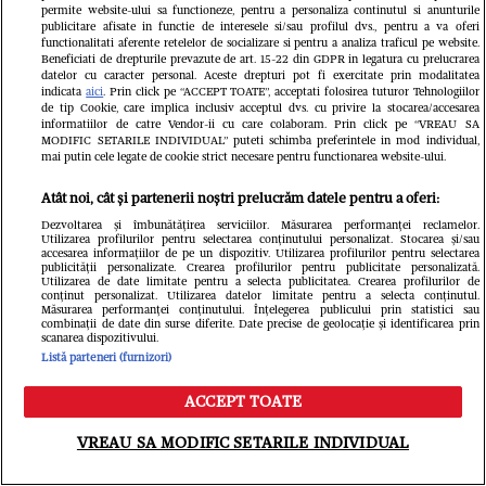
permite website-ului sa functioneze, pentru a personaliza continutul si anunturile
publicitare afisate in functie de interesele si/sau profilul dvs., pentru a va oferi
functionalitati aferente retelelor de socializare si pentru a analiza traficul pe website.
Beneficiati de drepturile prevazute de art. 15-22 din GDPR in legatura cu prelucrarea
datelor cu caracter personal. Aceste drepturi pot fi exercitate prin modalitatea
indicata
aici
. Prin click pe “ACCEPT TOATE”, acceptati folosirea tuturor Tehnologiilor
de tip Cookie, care implica inclusiv acceptul dvs. cu privire la stocarea/accesarea
informatiilor de catre Vendor-ii cu care colaboram. Prin click pe “VREAU SA
MODIFIC SETARILE INDIVIDUAL” puteti schimba preferintele in mod individual,
mai putin cele legate de cookie strict necesare pentru functionarea website-ului.
Vine un
Atât noi, cât și partenerii noștri prelucrăm datele pentru a oferi:
Imagini emoționante cu
istoric 
Dezvoltarea și îmbunătățirea serviciilor. Măsurarea performanței reclamelor.
Utilizarea profilurilor pentru selectarea conținutului personalizat. Stocarea și/sau
Elena Udrea și fiica ei, la
Pacific 
accesarea informațiilor de pe un dispozitiv. Utilizarea profilurilor pentru selectarea
publicității personalizate. Crearea profilurilor pentru publicitate personalizată.
Utilizarea de date limitate pentru a selecta publicitatea. Crearea profilurilor de
un an de când a fost
3,5 grad
conținut personalizat. Utilizarea datelor limitate pentru a selecta conținutul.
Măsurarea performanței conținutului. Înțelegerea publicului prin statistici sau
eliberată din închisoare.
combinații de date din surse diferite. Date precise de geolocație și identificarea prin
scanarea dispozitivului.
Listă parteneri (furnizori)
„Mulțumesc, Doamne”
ACCEPT TOATE
Meniu
Caută
VREAU SA MODIFIC SETARILE INDIVIDUAL