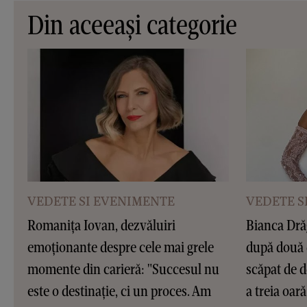
Din aceeași categorie
VEDETE SI EVENIMENTE
VEDETE S
Romanița Iovan, dezvăluiri
Bianca Dră
emoționante despre cele mai grele
după două 
momente din carieră: "Succesul nu
scăpat de d
este o destinație, ci un proces. Am
a treia oar