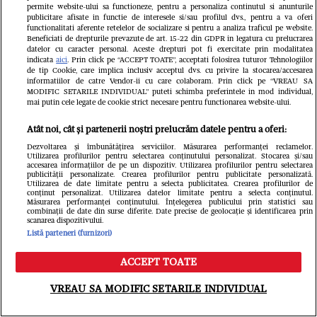
permite website-ului sa functioneze, pentru a personaliza continutul si anunturile
publicitare afisate in functie de interesele si/sau profilul dvs., pentru a va oferi
functionalitati aferente retelelor de socializare si pentru a analiza traficul pe website.
Beneficiati de drepturile prevazute de art. 15-22 din GDPR in legatura cu prelucrarea
datelor cu caracter personal. Aceste drepturi pot fi exercitate prin modalitatea
indicata
aici
. Prin click pe “ACCEPT TOATE”, acceptati folosirea tuturor Tehnologiilor
de tip Cookie, care implica inclusiv acceptul dvs. cu privire la stocarea/accesarea
informatiilor de catre Vendor-ii cu care colaboram. Prin click pe “VREAU SA
MODIFIC SETARILE INDIVIDUAL” puteti schimba preferintele in mod individual,
mai putin cele legate de cookie strict necesare pentru functionarea website-ului.
Atât noi, cât și partenerii noștri prelucrăm datele pentru a oferi:
Dezvoltarea și îmbunătățirea serviciilor. Măsurarea performanței reclamelor.
Utilizarea profilurilor pentru selectarea conținutului personalizat. Stocarea și/sau
accesarea informațiilor de pe un dispozitiv. Utilizarea profilurilor pentru selectarea
Cum a slăbit Carmen de la Sălciua 6
publicității personalizate. Crearea profilurilor pentru publicitate personalizată.
Utilizarea de date limitate pentru a selecta publicitatea. Crearea profilurilor de
conținut personalizat. Utilizarea datelor limitate pentru a selecta conținutul.
kg în două luni: „Este drept că au fost
Măsurarea performanței conținutului. Înțelegerea publicului prin statistici sau
combinații de date din surse diferite. Date precise de geolocație și identificarea prin
scanarea dispozitivului.
sacrificii, alimentație și sport, dar nu
Listă parteneri (furnizori)
m-am înfometat”
ACCEPT TOATE
Meniu
Caută
VREAU SA MODIFIC SETARILE INDIVIDUAL