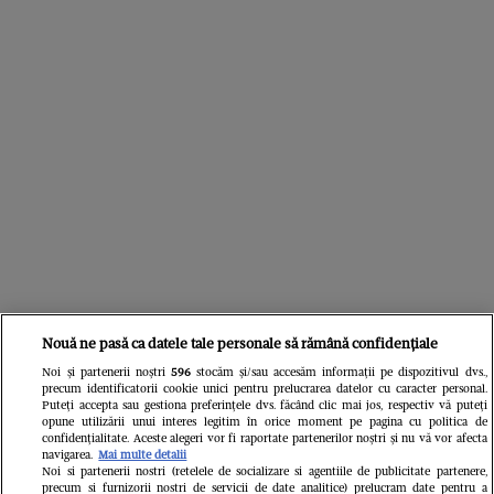
Nouă ne pasă ca datele tale personale să rămână confidențiale
Citește în continuare
Noi și partenerii noștri
596
stocăm și/sau accesăm informații pe dispozitivul dvs.,
precum identificatorii cookie unici pentru prelucrarea datelor cu caracter personal.
Puteți accepta sau gestiona preferințele dvs. făcând clic mai jos, respectiv vă puteți
opune utilizării unui interes legitim în orice moment pe pagina cu politica de
confidențialitate. Aceste alegeri vor fi raportate partenerilor noștri și nu vă vor afecta
navigarea.
Mai multe detalii
Noi si partenerii nostri (retelele de socializare si agentiile de publicitate partenere,
precum si furnizorii nostri de servicii de date analitice) prelucram date pentru a