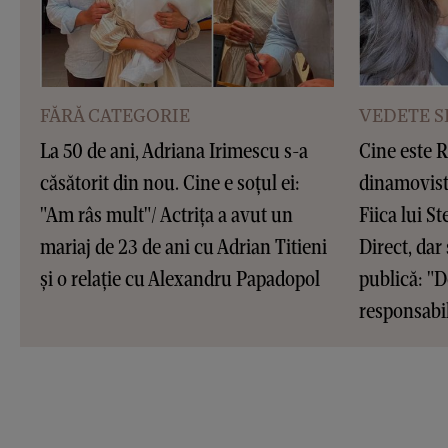
FĂRĂ CATEGORIE
VEDETE S
La 50 de ani, Adriana Irimescu s-a
Cine este R
căsătorit din nou. Cine e soțul ei:
dinamovist
"Am râs mult"/ Actrița a avut un
Fiica lui S
mariaj de 23 de ani cu Adrian Titieni
Direct, dar 
și o relație cu Alexandru Papadopol
publică: "D
responsabi