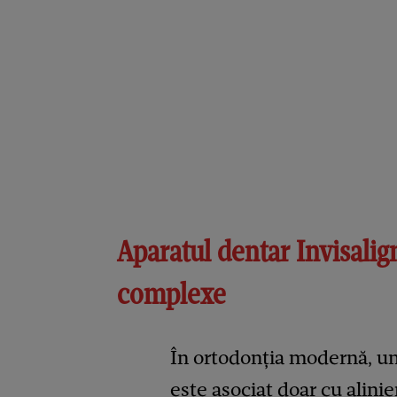
Aparatul dentar Invisalign
complexe
În ortodonția modernă, u
este asociat doar cu alinier