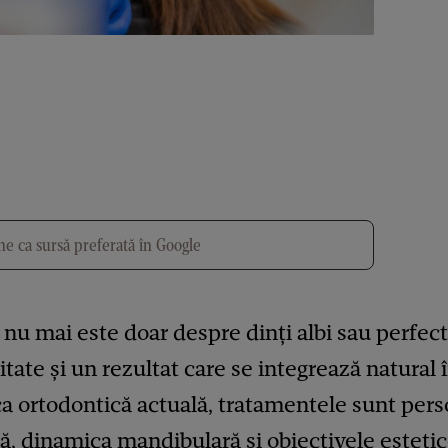
e ca sursă preferată în Google
u mai este doar despre dinți albi sau perfect a
litate și un rezultat care se integrează natural
ica ortodontică actuală, tratamentele sunt pers
ă, dinamica mandibulară și obiectivele estetice