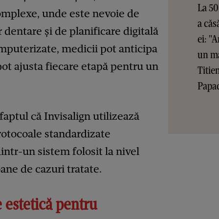
La 50
complexe, unde este nevoie de
a căs
r dentare și de planificare digitală
ei: "
mputerizate, medicii pot anticipa
un ma
pot ajusta fiecare etapă pentru un
Titie
Papa
aptul că Invisalign utilizează
protocoale standardizate
dintr-un sistem folosit la nivel
ane de cazuri tratate.
e estetică pentru