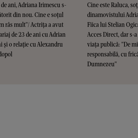
 de ani, Adriana Irimescu s-
Cine este Raluca, soț
ătorit din nou. Cine e soțul
dinamovistului Adri
Am râs mult"/ Actrița a avut
Fiica lui Stelian Ogic
riaj de 23 de ani cu Adrian
Acces Direct, dar s-a
ni și o relație cu Alexandru
viața publică: "De m
dopol
responsabilă, cu fric
Dumnezeu"