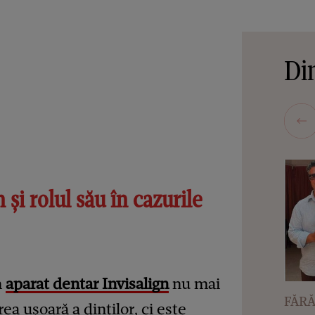
Din
 și rolul său în cazurile
n
aparat dentar Invisalign
nu mai
FĂRĂ
ea ușoară a dinților, ci este