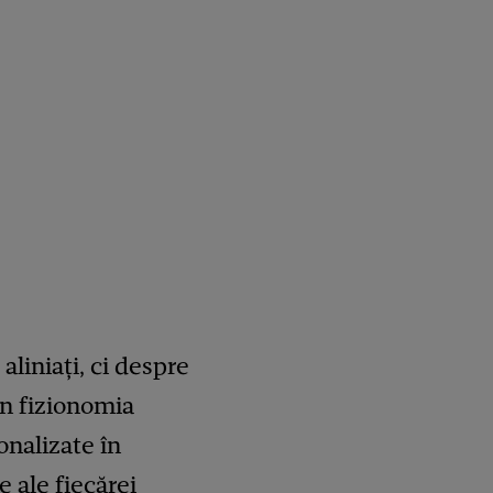
liniați, ci despre
 în fizionomia
onalizate în
 ale fiecărei