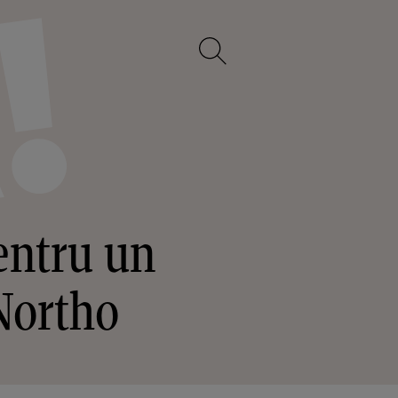
entru un
 Northo