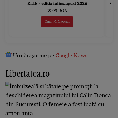
ELLE - ediția iulie/august 2026
Gard
39.99 RON
Cumpără acum
Urmărește-ne pe
Google News
Libertatea.ro