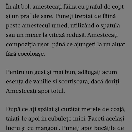
În alt bol, amestecați făina cu praful de copt
și un praf de sare. Puneți treptat de făină
peste amestecul umed, utilizând o spatulă
sau un mixer la viteză redusă. Amestecați
compoziția ușor, până ce ajungeți la un aluat
fără cocoloașe.
Pentru un gust și mai bun, adăugați acum
esența de vanilie și scorțișoara, dacă doriți.
Amestecați apoi totul.
După ce ați spălat și curățat merele de coajă,
tăiați-le apoi în cubulețe mici. Faceți același
lucru și cu mangoul. Puneți apoi bucățile de