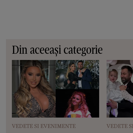
Din aceeași categorie
VEDETE SI EVENIMENTE
VEDETE S