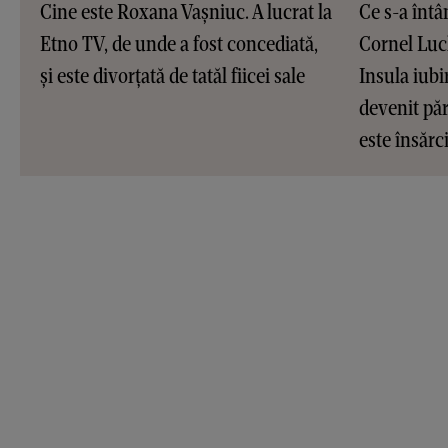
Cine este Roxana Vașniuc. A lucrat la
Ce s-a întâ
Etno TV, de unde a fost concediată,
Cornel Luc
și este divorțată de tatăl fiicei sale
Insula iubir
devenit pări
este însărc