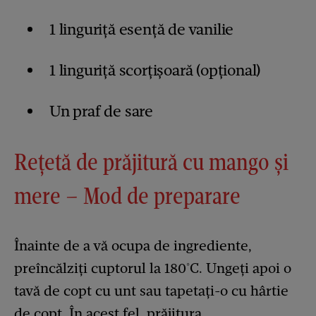
1 linguriță esență de vanilie
1 linguriță scorțișoară (opțional)
Un praf de sare
Rețetă de prăjitură cu mango și
mere – Mod de preparare
Înainte de a vă ocupa de ingrediente,
preîncălziți cuptorul la 180°C. Ungeți apoi o
tavă de copt cu unt sau tapetați-o cu hârtie
de copt. În acest fel, prăjitura