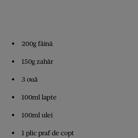
200g făină
150g zahăr
3 ouă
100ml lapte
100ml ulei
1 plic praf de copt