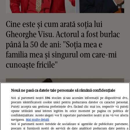
Cine este și cum arată soția lui
Gheorghe Visu. Actorul a fost burlac
până la 50 de ani: "Soția mea e
familia mea și singurul om care-mi
cunoaște fricile"
Nouă ne pasă ca datele tale personale să rămână confidențiale
Noi și partenerii noștri
596
stocăm și/sau accesăm informații pe dispozitivul dvs.,
precum identificatorii cookie unici pentru prelucrarea datelor cu caracter personal.
Puteți accepta sau gestiona preferințele dvs. făcând clic mai jos, respectiv vă puteți
opune utilizării unui interes legitim în orice moment pe pagina cu politica de
confidențialitate. Aceste alegeri vor fi raportate partenerilor noștri și nu vă vor afecta
navigarea.
Mai multe detalii
Noi si partenerii nostri (retelele de socializare si agentiile de publicitate partenere,
precum si furnizorii nostri de servicii de date analitice) prelucram date pentru a