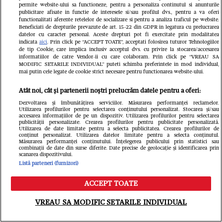
permite website-ului sa functioneze, pentru a personaliza continutul si anunturile
publicitare afisate in functie de interesele si/sau profilul dvs., pentru a va oferi
functionalitati aferente retelelor de socializare si pentru a analiza traficul pe website.
Beneficiati de drepturile prevazute de art. 15-22 din GDPR in legatura cu prelucrarea
datelor cu caracter personal. Aceste drepturi pot fi exercitate prin modalitatea
indicata
aici
. Prin click pe “ACCEPT TOATE”, acceptati folosirea tuturor Tehnologiilor
de tip Cookie, care implica inclusiv acceptul dvs. cu privire la stocarea/accesarea
informatiilor de catre Vendor-ii cu care colaboram. Prin click pe “VREAU SA
Ioana Ginghină, emoții înainte de
MODIFIC SETARILE INDIVIDUAL” puteti schimba preferintele in mod individual,
mai putin cele legate de cookie strict necesare pentru functionarea website-ului.
majoratul fiicei sale, cu 30 de
Atât noi, cât și partenerii noștri prelucrăm datele pentru a oferi:
invitați: „O să fie și alcool la
Dezvoltarea și îmbunătățirea serviciilor. Măsurarea performanței reclamelor.
Utilizarea profilurilor pentru selectarea conținutului personalizat. Stocarea și/sau
petrecere, pentru că au 18 ani și nu
accesarea informațiilor de pe un dispozitiv. Utilizarea profilurilor pentru selectarea
publicității personalizate. Crearea profilurilor pentru publicitate personalizată.
mai pot să spun NU”. Ce relație are
Utilizarea de date limitate pentru a selecta publicitatea. Crearea profilurilor de
conținut personalizat. Utilizarea datelor limitate pentru a selecta conținutul.
Măsurarea performanței conținutului. Înțelegerea publicului prin statistici sau
acum Ruxandra cu tatăl ei,
combinații de date din surse diferite. Date precise de geolocație și identificarea prin
scanarea dispozitivului.
Alexandru Papadopol / EXCLUSIV
Listă parteneri (furnizori)
ACCEPT TOATE
Meniu
Caută
VREAU SA MODIFIC SETARILE INDIVIDUAL