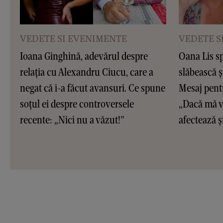
VEDETE SI EVENIMENTE
VEDETE S
Ioana Ginghină, adevărul despre
Oana Lis sp
relația cu Alexandru Ciucu, care a
slăbească ș
negat că i-a făcut avansuri. Ce spune
Mesaj pentr
soțul ei despre controversele
„Dacă mă ve
recente: „Nici nu a văzut!”
afectează și