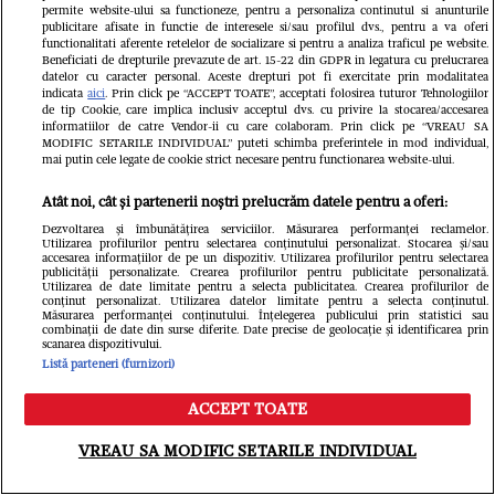
permite website-ului sa functioneze, pentru a personaliza continutul si anunturile
publicitare afisate in functie de interesele si/sau profilul dvs., pentru a va oferi
functionalitati aferente retelelor de socializare si pentru a analiza traficul pe website.
Beneficiati de drepturile prevazute de art. 15-22 din GDPR in legatura cu prelucrarea
datelor cu caracter personal. Aceste drepturi pot fi exercitate prin modalitatea
indicata
aici
. Prin click pe “ACCEPT TOATE”, acceptati folosirea tuturor Tehnologiilor
de tip Cookie, care implica inclusiv acceptul dvs. cu privire la stocarea/accesarea
informatiilor de catre Vendor-ii cu care colaboram. Prin click pe “VREAU SA
MODIFIC SETARILE INDIVIDUAL” puteti schimba preferintele in mod individual,
mai putin cele legate de cookie strict necesare pentru functionarea website-ului.
Atât noi, cât și partenerii noștri prelucrăm datele pentru a oferi:
Dezvoltarea și îmbunătățirea serviciilor. Măsurarea performanței reclamelor.
Utilizarea profilurilor pentru selectarea conținutului personalizat. Stocarea și/sau
accesarea informațiilor de pe un dispozitiv. Utilizarea profilurilor pentru selectarea
publicității personalizate. Crearea profilurilor pentru publicitate personalizată.
Utilizarea de date limitate pentru a selecta publicitatea. Crearea profilurilor de
conținut personalizat. Utilizarea datelor limitate pentru a selecta conținutul.
Măsurarea performanței conținutului. Înțelegerea publicului prin statistici sau
combinații de date din surse diferite. Date precise de geolocație și identificarea prin
scanarea dispozitivului.
Listă parteneri (furnizori)
Libertatea
ACCEPT TOATE
Meniu
Caută
VREAU SA MODIFIC SETARILE INDIVIDUAL