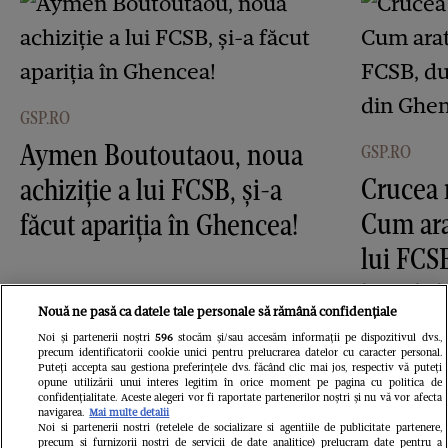
GSP.RO
Aymen Boutoutaou, noua
GSP.RO
Crucea 
achiziție a lui FCSB, și-a
Cum ara
făcut apariția în Ghencea!
lui FCS
imagini
Nouă ne pasă ca datele tale personale să rămână confidențiale
Noi și partenerii noștri
596
stocăm și/sau accesăm informații pe dispozitivul dvs.,
precum identificatorii cookie unici pentru prelucrarea datelor cu caracter personal.
Puteți accepta sau gestiona preferințele dvs. făcând clic mai jos, respectiv vă puteți
opune utilizării unui interes legitim în orice moment pe pagina cu politica de
confidențialitate. Aceste alegeri vor fi raportate partenerilor noștri și nu vă vor afecta
navigarea.
Mai multe detalii
Noi si partenerii nostri (retelele de socializare si agentiile de publicitate partenere,
precum si furnizorii nostri de servicii de date analitice) prelucram date pentru a