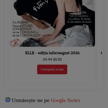
ELLE - ediția iulie/august 2026
Gard
39.99 RON
Cumpără acum
Urmărește-ne pe
Google News