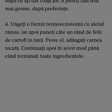
după ce ați dat coaja jos, îi puteți tăia felii
mai groase, după preferințe.
4. Ungeți o formă termorezistentă cu uleiul
rămas, iar apoi puneți câte un rând de felii
de cartofi în tavă. Peste el, adăugați carnea
tocată. Continuați apoi în acest mod până
când terminați toate ingredientele.