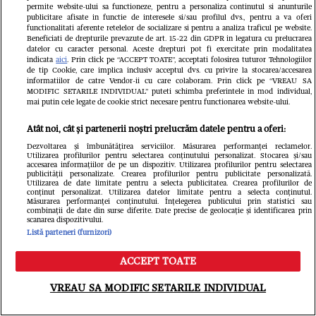
permite website-ului sa functioneze, pentru a personaliza continutul si anunturile
publicitare afisate in functie de interesele si/sau profilul dvs., pentru a va oferi
functionalitati aferente retelelor de socializare si pentru a analiza traficul pe website.
Beneficiati de drepturile prevazute de art. 15-22 din GDPR in legatura cu prelucrarea
datelor cu caracter personal. Aceste drepturi pot fi exercitate prin modalitatea
Vine un
indicata
aici
. Prin click pe “ACCEPT TOATE”, acceptati folosirea tuturor Tehnologiilor
de tip Cookie, care implica inclusiv acceptul dvs. cu privire la stocarea/accesarea
Imagini emoționante cu
istoric 
informatiilor de catre Vendor-ii cu care colaboram. Prin click pe “VREAU SA
MODIFIC SETARILE INDIVIDUAL” puteti schimba preferintele in mod individual,
mai putin cele legate de cookie strict necesare pentru functionarea website-ului.
Elena Udrea și fiica ei, la
Pacific 
Atât noi, cât și partenerii noștri prelucrăm datele pentru a oferi:
un an de când a fost
3,5 grad
Dezvoltarea și îmbunătățirea serviciilor. Măsurarea performanței reclamelor.
eliberată din închisoare.
Utilizarea profilurilor pentru selectarea conținutului personalizat. Stocarea și/sau
accesarea informațiilor de pe un dispozitiv. Utilizarea profilurilor pentru selectarea
publicității personalizate. Crearea profilurilor pentru publicitate personalizată.
„Mulțumesc, Doamne”
Utilizarea de date limitate pentru a selecta publicitatea. Crearea profilurilor de
conținut personalizat. Utilizarea datelor limitate pentru a selecta conținutul.
Măsurarea performanței conținutului. Înțelegerea publicului prin statistici sau
combinații de date din surse diferite. Date precise de geolocație și identificarea prin
scanarea dispozitivului.
Listă parteneri (furnizori)
ACCEPT TOATE
Meniu
Caută
VREAU SA MODIFIC SETARILE INDIVIDUAL