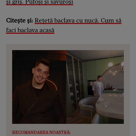
și griș. Pufoși și savuroși
Citește și:
Rețetă baclava cu nucă. Cum să
faci baclava acasă
RECOMANDAREA NOASTRĂ: