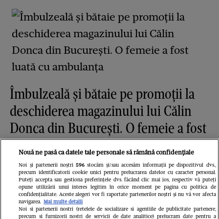
Îmbulzeală și bătaie pe promoții la
deschiderea magazinului lui Călin
Donca din București. O femeie a fost
luată cu ambulanța
Nouă ne pasă ca datele tale personale să rămână confidențiale
Noi și partenerii noștri
596
stocăm și/sau accesăm informații pe dispozitivul dvs.,
precum identificatorii cookie unici pentru prelucrarea datelor cu caracter personal.
Puteți accepta sau gestiona preferințele dvs. făcând clic mai jos, respectiv vă puteți
opune utilizării unui interes legitim în orice moment pe pagina cu politica de
confidențialitate. Aceste alegeri vor fi raportate partenerilor noștri și nu vă vor afecta
navigarea.
Mai multe detalii
Noi si partenerii nostri (retelele de socializare si agentiile de publicitate partenere,
precum si furnizorii nostri de servicii de date analitice) prelucram date pentru a