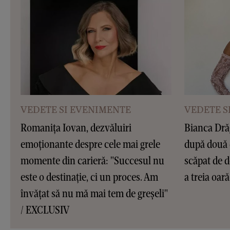
VEDETE SI EVENIMENTE
VEDETE S
Romanița Iovan, dezvăluiri
Bianca Dră
emoționante despre cele mai grele
după două 
momente din carieră: "Succesul nu
scăpat de d
este o destinație, ci un proces. Am
a treia oar
învățat să nu mă mai tem de greșeli"
/ EXCLUSIV