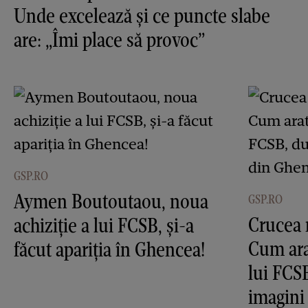
Unde excelează și ce puncte slabe
are: „Îmi place să provoc”
GSP.RO
Aymen Boutoutaou, noua
GSP.RO
Crucea 
achiziție a lui FCSB, și-a
Cum ara
făcut apariția în Ghencea!
lui FCS
imagini