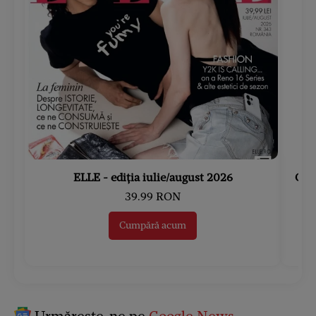
ELLE - ediția iulie/august 2026
Gard
39.99 RON
Cumpără acum
Urmărește-ne pe
Google News