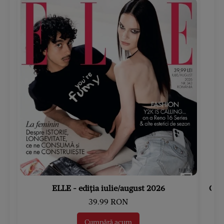
ELLE - ediția iulie/august 2026
Gard
39.99 RON
Cumpără acum