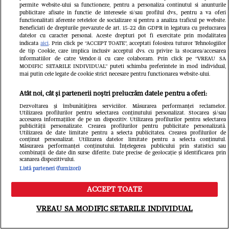
permite website-ului sa functioneze, pentru a personaliza continutul si anunturile
publicitare afisate in functie de interesele si/sau profilul dvs., pentru a va oferi
functionalitati aferente retelelor de socializare si pentru a analiza traficul pe website.
Beneficiati de drepturile prevazute de art. 15-22 din GDPR in legatura cu prelucrarea
Din aceeași categorie
datelor cu caracter personal. Aceste drepturi pot fi exercitate prin modalitatea
indicata
aici
. Prin click pe “ACCEPT TOATE”, acceptati folosirea tuturor Tehnologiilor
de tip Cookie, care implica inclusiv acceptul dvs. cu privire la stocarea/accesarea
informatiilor de catre Vendor-ii cu care colaboram. Prin click pe “VREAU SA
MODIFIC SETARILE INDIVIDUAL” puteti schimba preferintele in mod individual,
mai putin cele legate de cookie strict necesare pentru functionarea website-ului.
Atât noi, cât și partenerii noștri prelucrăm datele pentru a oferi:
Dezvoltarea și îmbunătățirea serviciilor. Măsurarea performanței reclamelor.
Utilizarea profilurilor pentru selectarea conținutului personalizat. Stocarea și/sau
accesarea informațiilor de pe un dispozitiv. Utilizarea profilurilor pentru selectarea
publicității personalizate. Crearea profilurilor pentru publicitate personalizată.
Utilizarea de date limitate pentru a selecta publicitatea. Crearea profilurilor de
conținut personalizat. Utilizarea datelor limitate pentru a selecta conținutul.
Măsurarea performanței conținutului. Înțelegerea publicului prin statistici sau
combinații de date din surse diferite. Date precise de geolocație și identificarea prin
scanarea dispozitivului.
Listă parteneri (furnizori)
VEDETE SI EVENIMENTE
VEDETE S
Romanița Iovan, dezvăluiri
Bianca Dră
ACCEPT TOATE
Meniu
Caută
emoționante despre cele mai grele
după două 
VREAU SA MODIFIC SETARILE INDIVIDUAL
momente din carieră: "Succesul nu
scăpat de d