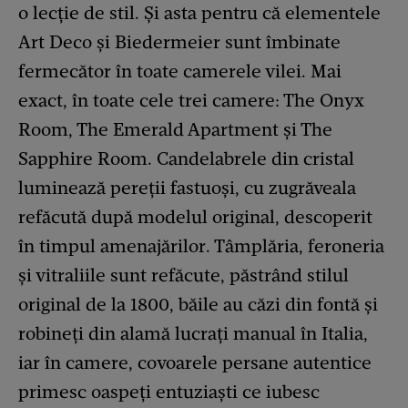
o lecție de stil. Și asta pentru că elementele
Art Deco și Biedermeier sunt îmbinate
fermecător în toate camerele vilei. Mai
exact, în toate cele trei camere: The Onyx
Room, The Emerald Apartment și The
Sapphire Room. Candelabrele din cristal
luminează pereții fastuoși, cu zugrăveala
refăcută după modelul original, descoperit
în timpul amenajărilor. Tâmplăria, feroneria
și vitraliile sunt refăcute, păstrând stilul
original de la 1800, băile au căzi din fontă și
robineți din alamă lucrați manual în Italia,
iar în camere, covoarele persane autentice
primesc oaspeți entuziaști ce iubesc