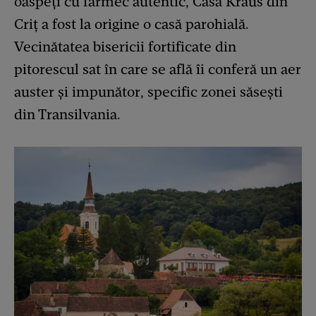
oaspeți cu farmec autentic, Casa Kraus din
Criț a fost la origine o casă parohială.
Vecinătatea bisericii fortificate din
pitorescul sat în care se află îi conferă un aer
auster și impunător, specific zonei săsești
din Transilvania.