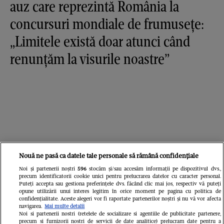
auz care reprezintă România la
concursuri mondiale de frumusețe:
„Limitele există doar atunci când
renunțăm la visurile noastre”
Nouă ne pasă ca datele tale personale să rămână confidențiale
Noi și partenerii noștri
596
stocăm și/sau accesăm informații pe dispozitivul dvs.,
precum identificatorii cookie unici pentru prelucrarea datelor cu caracter personal.
Puteți accepta sau gestiona preferințele dvs. făcând clic mai jos, respectiv vă puteți
opune utilizării unui interes legitim în orice moment pe pagina cu politica de
confidențialitate. Aceste alegeri vor fi raportate partenerilor noștri și nu vă vor afecta
navigarea.
Mai multe detalii
Noi si partenerii nostri (retelele de socializare si agentiile de publicitate partenere,
precum si furnizorii nostri de servicii de date analitice) prelucram date pentru a