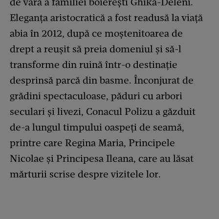
de vară a familiei boierești Ghika-Deleni.
Eleganța aristocratică a fost readusă la viață
abia în 2012, după ce moștenitoarea de
drept a reușit să preia domeniul și să-l
transforme din ruină într-o destinație
desprinsă parcă din basme. Înconjurat de
grădini spectaculoase, păduri cu arbori
seculari și livezi, Conacul Polizu a găzduit
de-a lungul timpului oaspeți de seamă,
printre care Regina Maria, Principele
Nicolae și Principesa Ileana, care au lăsat
mărturii scrise despre vizitele lor.