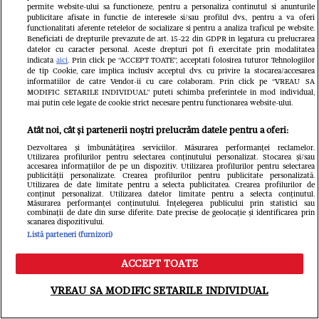
permite website-ului sa functioneze, pentru a personaliza continutul si anunturile
devenit părinții unei fetițe, iar ea este
publicitare afisate in functie de interesele si/sau profilul dvs., pentru a va oferi
functionalitati aferente retelelor de socializare si pentru a analiza traficul pe website.
însărcinată cu băiețel
Beneficiati de drepturile prevazute de art. 15-22 din GDPR in legatura cu prelucrarea
datelor cu caracter personal. Aceste drepturi pot fi exercitate prin modalitatea
indicata
aici
. Prin click pe “ACCEPT TOATE”, acceptati folosirea tuturor Tehnologiilor
de tip Cookie, care implica inclusiv acceptul dvs. cu privire la stocarea/accesarea
informatiilor de catre Vendor-ii cu care colaboram. Prin click pe “VREAU SA
MODIFIC SETARILE INDIVIDUAL” puteti schimba preferintele in mod individual,
mai putin cele legate de cookie strict necesare pentru functionarea website-ului.
Atât noi, cât și partenerii noștri prelucrăm datele pentru a oferi:
Dezvoltarea și îmbunătățirea serviciilor. Măsurarea performanței reclamelor.
Utilizarea profilurilor pentru selectarea conținutului personalizat. Stocarea și/sau
accesarea informațiilor de pe un dispozitiv. Utilizarea profilurilor pentru selectarea
publicității personalizate. Crearea profilurilor pentru publicitate personalizată.
Utilizarea de date limitate pentru a selecta publicitatea. Crearea profilurilor de
conținut personalizat. Utilizarea datelor limitate pentru a selecta conținutul.
Măsurarea performanței conținutului. Înțelegerea publicului prin statistici sau
combinații de date din surse diferite. Date precise de geolocație și identificarea prin
scanarea dispozitivului.
Listă parteneri (furnizori)
ACCEPT TOATE
Meniu
Caută
Ioana Ginghină, adevărul despre
VREAU SA MODIFIC SETARILE INDIVIDUAL