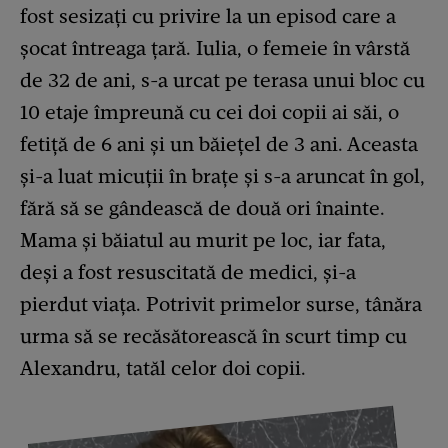
fost sesizați cu privire la un episod care a
șocat întreaga țară. Iulia, o femeie în vârstă
de 32 de ani, s-a urcat pe terasa unui bloc cu
10 etaje împreună cu cei doi copii ai săi, o
fetiță de 6 ani și un băiețel de 3 ani. Aceasta
și-a luat micuții în brațe și s-a aruncat în gol,
fără să se gândească de două ori înainte.
Mama și băiatul au murit pe loc, iar fata,
deși a fost resuscitată de medici, și-a
pierdut viața. Potrivit primelor surse, tânăra
urma să se recăsătorească în scurt timp cu
Alexandru, tatăl celor doi copii.