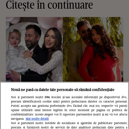
Citește în continuare
Nouă ne pasă ca datele tale personale să rămână confidențiale
Noi și partenerii noștri
596
stocăm și/sau accesăm informații pe dispozitivul dvs.,
precum identificatorii cookie unici pentru prelucrarea datelor cu caracter personal.
Ce s-a întâmplat cu Iustina Loghin și
Puteți accepta sau gestiona preferințele dvs. făcând clic mai jos, respectiv vă puteți
opune utilizării unui interes legitim în orice moment pe pagina cu politica de
Cornel Luchian după experiența
confidențialitate. Aceste alegeri vor fi raportate partenerilor noștri și nu vă vor afecta
navigarea.
Mai multe detalii
Insula iubirii. S-au căsătorit, au
Noi si partenerii nostri (retelele de socializare si agentiile de publicitate partenere,
precum si furnizorii nostri de servicii de date analitice) prelucram date pentru a