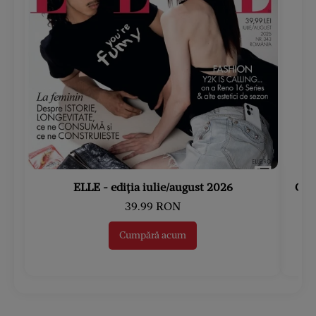
ELLE - ediția iulie/august 2026
Gard
39.99 RON
Cumpără acum