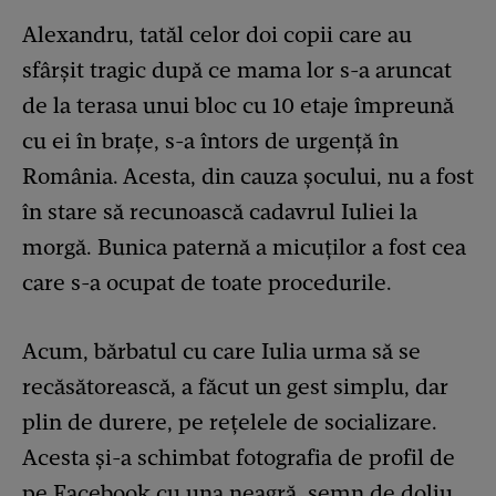
Alexandru, tatăl celor doi copii care au
sfârșit tragic după ce mama lor s-a aruncat
de la terasa unui bloc cu 10 etaje împreună
cu ei în brațe, s-a întors de urgență în
România. Acesta, din cauza șocului, nu a fost
în stare să recunoască cadavrul Iuliei la
morgă. Bunica paternă a micuților a fost cea
care s-a ocupat de toate procedurile.
Acum, bărbatul cu care Iulia urma să se
recăsătorească, a făcut un gest simplu, dar
plin de durere, pe rețelele de socializare.
Acesta și-a schimbat fotografia de profil de
pe Facebook cu una neagră, semn de doliu.