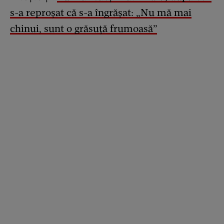
s-a reproșat că s-a îngrășat: „Nu mă mai
chinui, sunt o grăsuță frumoasă”