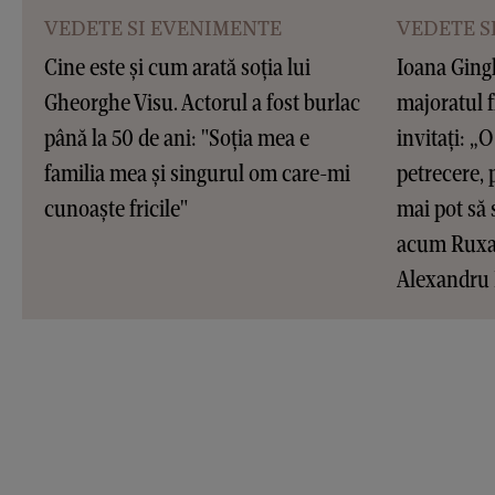
VEDETE SI EVENIMENTE
VEDETE S
Cine este și cum arată soția lui
Ioana Gingh
Gheorghe Visu. Actorul a fost burlac
majoratul f
până la 50 de ani: "Soția mea e
invitați: „O 
familia mea și singurul om care-mi
petrecere, 
cunoaște fricile"
mai pot să 
acum Ruxan
Alexandru