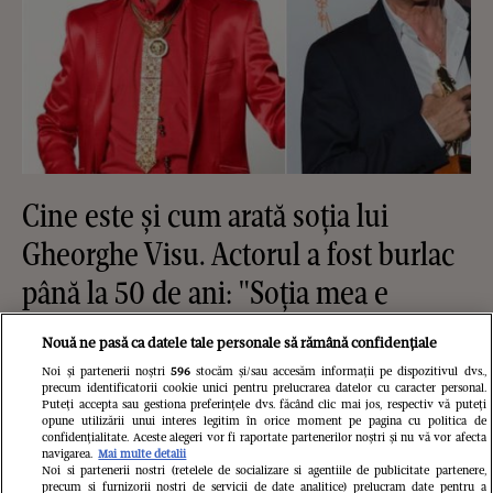
Cine este și cum arată soția lui
Gheorghe Visu. Actorul a fost burlac
până la 50 de ani: "Soția mea e
familia mea și singurul om care-mi
Nouă ne pasă ca datele tale personale să rămână confidențiale
cunoaște fricile"
Noi și partenerii noștri
596
stocăm și/sau accesăm informații pe dispozitivul dvs.,
precum identificatorii cookie unici pentru prelucrarea datelor cu caracter personal.
Puteți accepta sau gestiona preferințele dvs. făcând clic mai jos, respectiv vă puteți
opune utilizării unui interes legitim în orice moment pe pagina cu politica de
confidențialitate. Aceste alegeri vor fi raportate partenerilor noștri și nu vă vor afecta
navigarea.
Mai multe detalii
Noi si partenerii nostri (retelele de socializare si agentiile de publicitate partenere,
precum si furnizorii nostri de servicii de date analitice) prelucram date pentru a