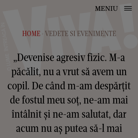
MENIU
HOME
VEDETE SI EVENIMENTE
>
„Devenise agresiv fizic. M-a
păcălit, nu a vrut să avem un
copil. De când m-am despărţit
de fostul meu soţ, ne-am mai
întâlnit şi ne-am salutat, dar
acum nu aş putea să-l mai