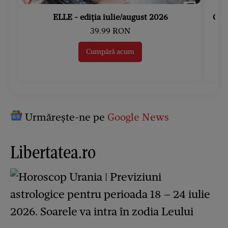
ELLE - ediția iulie/august 2026
Gard
39.99 RON
Cumpără acum
Urmărește-ne pe
Google News
Libertatea.ro