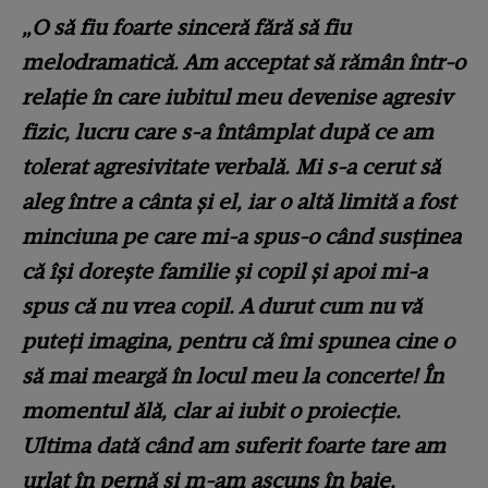
„O să fiu foarte sinceră fără să fiu
melodramatică. Am acceptat să rămân într-o
relaţie în care iubitul meu devenise agresiv
fizic, lucru care s-a întâmplat după ce am
tolerat agresivitate verbală. Mi s-a cerut să
aleg între a cânta şi el, iar o altă limită a fost
minciuna pe care mi-a spus-o când susţinea
că îşi doreşte familie şi copil şi apoi mi-a
spus că nu vrea copil. A durut cum nu vă
puteţi imagina, pentru că îmi spunea cine o
să mai meargă în locul meu la concerte! În
momentul ălă, clar ai iubit o proiecţie.
Ultima dată când am suferit foarte tare am
urlat în pernă şi m-am ascuns în baie,