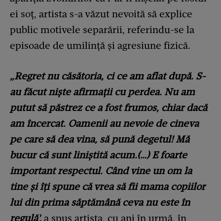
ei soț, artista s-a văzut nevoită să explice
public motivele separării, referindu-se la
episoade de umilință și agresiune fizică.
„Regret nu căsătoria, ci ce am aflat după. S-
au făcut nişte afirmaţii cu perdea. Nu am
putut să păstrez ce a fost frumos, chiar dacă
am încercat. Oamenii au nevoie de cineva
pe care să dea vina, să pună degetul! Mă
bucur că sunt liniştită acum.(…) E foarte
important respectul. Când vine un om la
tine şi îţi spune că vrea să fii mama copiilor
lui din prima săptămână ceva nu este în
regulă',
a spus artista, cu ani în urmă, în