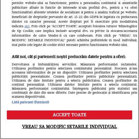
permite website-ului sa functioneze, pentru a personaliza continutul si anunturile
publicitare afisate in functie de interesele si/sau profilul dvs., pentru a va oferi
functionalitati aferente retelelor de socializare si pentru a analiza traficul pe website.
Beneficiati de drepturile prevazute de art. 15-22 din GDPR in legatura cu prelucrarea
datelor cu caracter personal. Aceste drepturi pot fi exercitate prin modalitatea
indicata
aici
. Prin click pe “ACCEPT TOATE”, acceptati folosirea tuturor Tehnologiilor
de tip Cookie, care implica inclusiv acceptul dvs. cu privire la stocarea/accesarea
informatiilor de catre Vendor-ii cu care colaboram. Prin click pe “VREAU SA
MODIFIC SETARILE INDIVIDUAL” puteti schimba preferintele in mod individual,
mai putin cele legate de cookie strict necesare pentru functionarea website-ului.
Atât noi, cât și partenerii noștri prelucrăm datele pentru a oferi:
Dezvoltarea și îmbunătățirea serviciilor. Măsurarea performanței reclamelor.
Utilizarea profilurilor pentru selectarea conținutului personalizat. Stocarea și/sau
Cum s-a schimbat viața lui Oreste
accesarea informațiilor de pe un dispozitiv. Utilizarea profilurilor pentru selectarea
publicității personalizate. Crearea profilurilor pentru publicitate personalizată.
Utilizarea de date limitate pentru a selecta publicitatea. Crearea profilurilor de
Teodorescu după retragerea din
conținut personalizat. Utilizarea datelor limitate pentru a selecta conținutul.
Măsurarea performanței conținutului. Înțelegerea publicului prin statistici sau
combinații de date din surse diferite. Date precise de geolocație și identificarea prin
televiziune: „Una dintre puținele
scanarea dispozitivului.
Listă parteneri (furnizori)
chestii inteligente pe care le-am
ACCEPT TOATE
făcut în viața mea a fost că am fugit
Meniu
Caută
VREAU SA MODIFIC SETARILE INDIVIDUAL
de și din București”