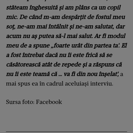
stăteam înghesuită şi am plâns ca un copil
mic. De când m-am despărţit de fostul meu
soţ, ne-am mai întâlnit şi ne-am salutat, dar
acum nu aş putea să-l mai salut. Ar fi modul
meu de a spune „foarte urât din partea ta'. El
a fost întrebat dacă nu îi este frică să se
căsătorească atât de repede şi a răspuns că
nu îi este teamă că … va fi din nou înşelat',
a
mai spus ea în cadrul aceluiași interviu.
Sursa foto: Facebook