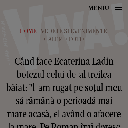
MENIU
HOME
VEDETE SI EVENIMENTE
>
>
GALERIE FOTO
Când face Ecaterina Ladin
botezul celui de-al treilea
băiat: "l-am rugat pe soțul meu
să rămână o perioadă mai
mare acasă, el având o afacere
la mare. Pe Roman îmi doresc