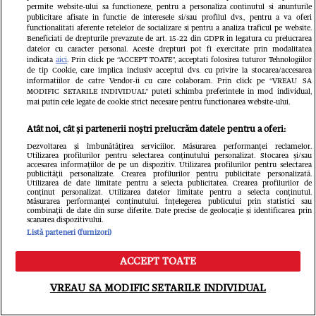
permite website-ului sa functioneze, pentru a personaliza continutul si anunturile
publicitare afisate in functie de interesele si/sau profilul dvs., pentru a va oferi
functionalitati aferente retelelor de socializare si pentru a analiza traficul pe website.
Beneficiati de drepturile prevazute de art. 15-22 din GDPR in legatura cu prelucrarea
datelor cu caracter personal. Aceste drepturi pot fi exercitate prin modalitatea
indicata
aici
. Prin click pe “ACCEPT TOATE”, acceptati folosirea tuturor Tehnologiilor
de tip Cookie, care implica inclusiv acceptul dvs. cu privire la stocarea/accesarea
informatiilor de catre Vendor-ii cu care colaboram. Prin click pe “VREAU SA
MODIFIC SETARILE INDIVIDUAL” puteti schimba preferintele in mod individual,
mai putin cele legate de cookie strict necesare pentru functionarea website-ului.
Atât noi, cât și partenerii noștri prelucrăm datele pentru a oferi:
Dezvoltarea și îmbunătățirea serviciilor. Măsurarea performanței reclamelor.
Utilizarea profilurilor pentru selectarea conținutului personalizat. Stocarea și/sau
accesarea informațiilor de pe un dispozitiv. Utilizarea profilurilor pentru selectarea
publicității personalizate. Crearea profilurilor pentru publicitate personalizată.
Utilizarea de date limitate pentru a selecta publicitatea. Crearea profilurilor de
conținut personalizat. Utilizarea datelor limitate pentru a selecta conținutul.
Ioana Ginghină, emoții înainte de
Măsurarea performanței conținutului. Înțelegerea publicului prin statistici sau
combinații de date din surse diferite. Date precise de geolocație și identificarea prin
scanarea dispozitivului.
majoratul fiicei sale, cu 30 de
Listă parteneri (furnizori)
invitați: „O să fie și alcool la
ACCEPT TOATE
Meniu
Caută
petrecere, pentru că au 18 ani și nu
VREAU SA MODIFIC SETARILE INDIVIDUAL
mai pot să spun NU”. Ce relație are