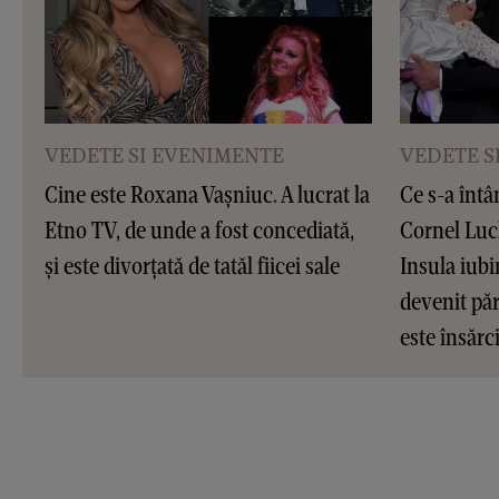
VEDETE SI EVENIMENTE
VEDETE S
Cine este Roxana Vașniuc. A lucrat la
Ce s-a întâ
Etno TV, de unde a fost concediată,
Cornel Luc
și este divorțată de tatăl fiicei sale
Insula iubir
devenit pări
este însărc