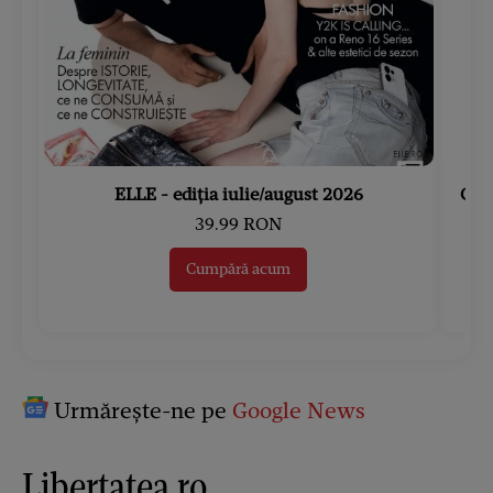
ELLE - ediția iulie/august 2026
Gard
39.99 RON
Cumpără acum
Urmărește-ne pe
Google News
Libertatea.ro