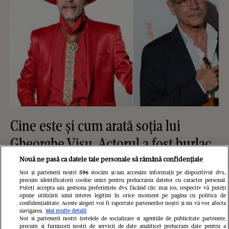
Cine este și cum arată soția lui
Gheorghe Visu. Actorul a fost burlac
până la 50 de ani: "Soția mea e
Nouă ne pasă ca datele tale personale să rămână confidențiale
Noi și partenerii noștri
596
stocăm și/sau accesăm informații pe dispozitivul dvs.,
familia mea și singurul om care-mi
precum identificatorii cookie unici pentru prelucrarea datelor cu caracter personal.
Puteți accepta sau gestiona preferințele dvs. făcând clic mai jos, respectiv vă puteți
cunoaște fricile"
opune utilizării unui interes legitim în orice moment pe pagina cu politica de
confidențialitate. Aceste alegeri vor fi raportate partenerilor noștri și nu vă vor afecta
navigarea.
Mai multe detalii
Noi si partenerii nostri (retelele de socializare si agentiile de publicitate partenere,
precum si furnizorii nostri de servicii de date analitice) prelucram date pentru a