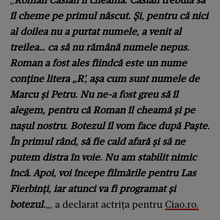
„
Roman Casian îl cheamă. Casian trebuia să
îl cheme pe primul născut. Și, pentru că nici
al doilea nu a purtat numele, a venit al
treilea… ca să nu rămână numele nepus.
Roman a fost ales fiindcă este un nume
conține litera „R', așa cum sunt numele de
Marcu și Petru. Nu ne-a fost greu să îl
alegem, pentru că Roman îl cheamă și pe
nașul nostru. Botezul îl vom face după Paște.
În primul rând, să fie cald afară și să ne
putem distra în voie. Nu am stabilit nimic
încă. Apoi, voi începe filmările pentru Las
Fierbinți, iar atunci va fi programat și
botezul.
„, a declarat actrița pentru
Ciao.ro.