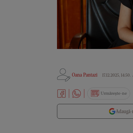
Oana Pantazi
17.12.2025, 14:50
.
Urmărește-ne
Adaugă-n