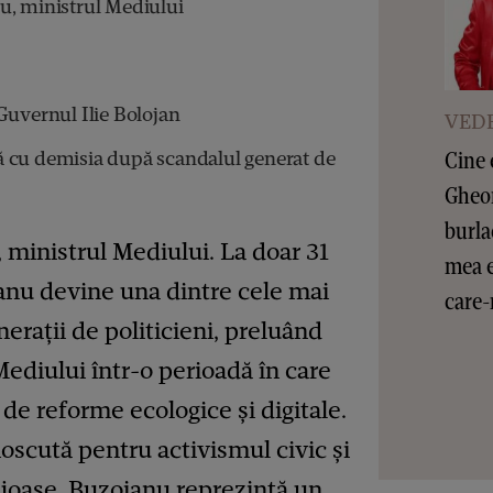
u, ministrul Mediului
Guvernul Ilie Bolojan
VEDE
Cine 
 cu demisia după scandalul generat de
Gheor
burla
 ministrul Mediului. La doar 31
mea e
anu devine una dintre cele mai
care-
enerații de politicieni, preluând
ediului într-o perioadă în care
e reforme ecologice și digitale.
oscută pentru activismul civic și
rajoase, Buzoianu reprezintă un