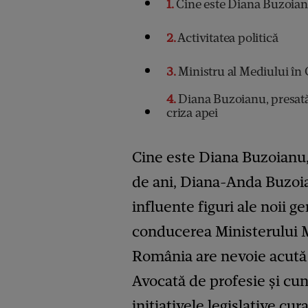
1
Cine este Diana Buzoian
2
Activitatea politică
3
Ministru al Mediului în 
4
Diana Buzoianu, presată
criza apei
Cine este Diana Buzoianu,
de ani, Diana-Anda Buzoi
influente figuri ale noii g
conducerea Ministerului M
România are nevoie acută d
Avocată de profesie și cun
inițiativele legislative cu