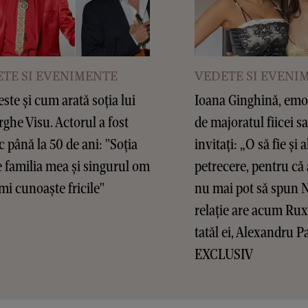
TE SI EVENIMENTE
VEDETE SI EVENI
este și cum arată soția lui
Ioana Ginghină, emoț
ghe Visu. Actorul a fost
de majoratul fiicei sa
c până la 50 de ani: "Soția
invitați: „O să fie și a
 familia mea și singurul om
petrecere, pentru că 
mi cunoaște fricile"
nu mai pot să spun 
relație are acum Ru
tatăl ei, Alexandru P
EXCLUSIV