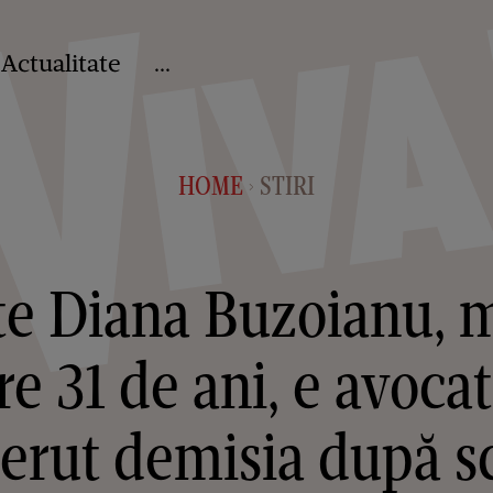
Actualitate
...
HOME
STIRI
>
te Diana Buzoianu, m
re 31 de ani, e avocat
 cerut demisia după 