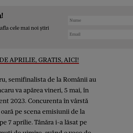
!
afla cele mai noi știri
E APRILIE, GRATIS, AICI!
ru, semifinalista de la Românii au
caru va apărea vineri, 5 mai, în
ent 2023. Concurenta în vârstă
 oară pe scena emisiunii de la
e 7 aprilie. Tânăra i-a lăsat pe
i muți de uimire, având o voce de