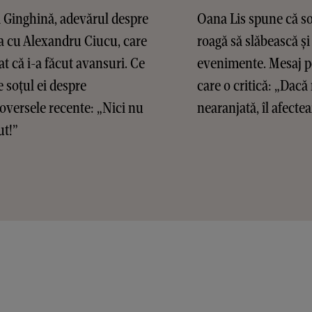
 Ginghină, adevărul despre
Oana Lis spune că so
ia cu Alexandru Ciucu, care
roagă să slăbească și 
at că i-a făcut avansuri. Ce
evenimente. Mesaj p
 soțul ei despre
care o critică: „Dac
oversele recente: „Nici nu
nearanjată, îl afectea
ut!”