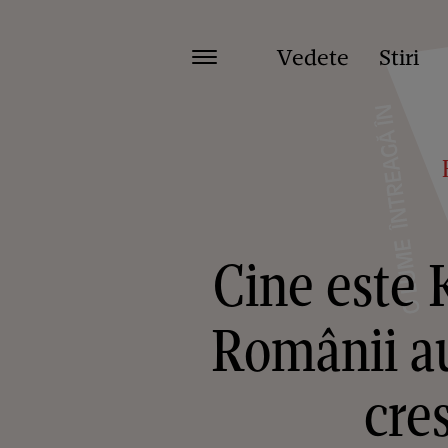
Vedete
Stiri
Cine este K
Românii au
cre