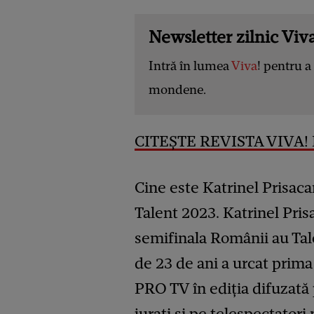
Newsletter zilnic Viva
Intră în lumea
Viva
! pentru a 
mondene.
CITEȘTE REVISTA VIVA! D
Cine este Katrinel Prisaca
Talent 2023. Katrinel Prisa
semifinala Românii au Tal
de 23 de ani a urcat prima
PRO TV în ediția difuzată p
jurați și pe telespectator