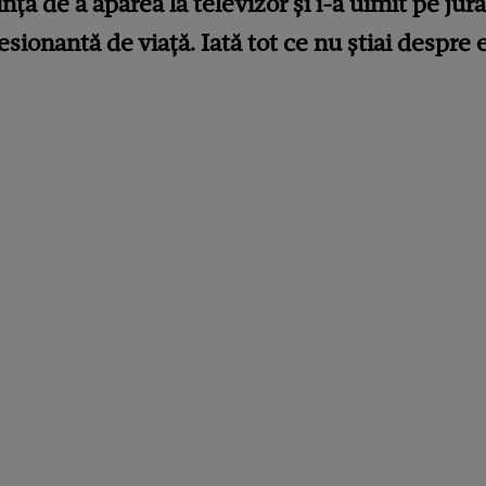
nța de a apărea la televizor și i-a uimit pe jura
esionantă de viață. Iată tot ce nu știai despre 