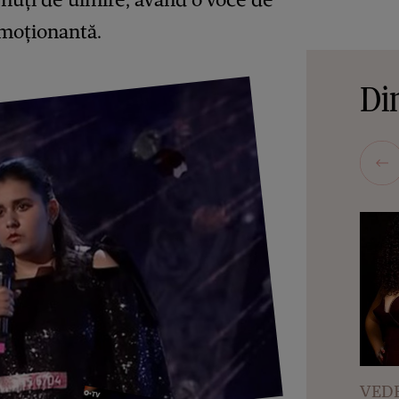
emoționantă.
Din
VEDE