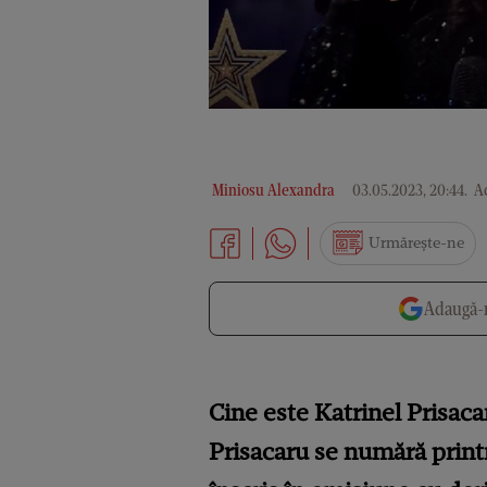
Miniosu Alexandra
03.05.2023, 20:44
.
Ac
Urmărește-ne
Adaugă-n
Cine este Katrinel Prisaca
Prisacaru se numără printr