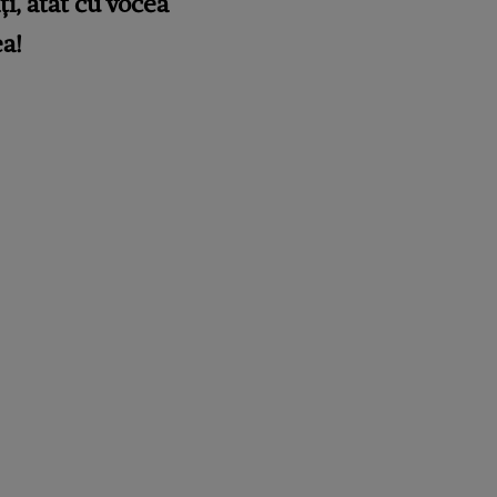
ți, atât cu vocea
ea!