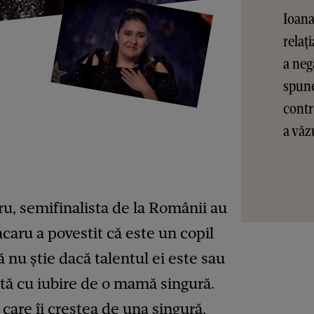
Ioana
relaț
a neg
spune
contr
a văz
ru, semifinalista de la Românii au
acaru a povestit că este un copil
că nu știe dacă talentul ei este sau
ută cu iubire de o mamă singură.
 care îi creștea de una singură,