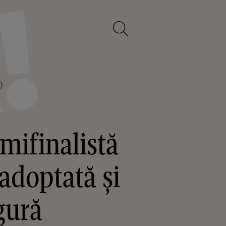
O
emifinalistă
adoptată și
gură