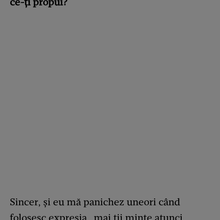
ce-ți propui?
Sincer, și eu mă panichez uneori când
folosesc expresia „mai tii minte atunci