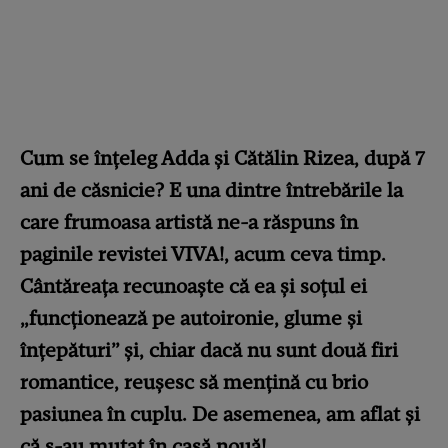
Cum se înțeleg Adda și Cătălin Rizea, după 7
ani de căsnicie? E una dintre întrebările la
care frumoasa artistă ne-a răspuns în
paginile revistei VIVA!, acum ceva timp.
Cântăreața recunoaște că ea și soțul ei
„funcționează pe autoironie, glume și
înțepături” și, chiar dacă nu sunt două firi
romantice, reușesc să mențină cu brio
pasiunea în cuplu. De asemenea, am aflat și
că s-au mutat în casă nouă!