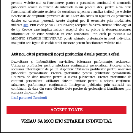
permite website-ului sa functioneze, pentru a personaliza continutul si anunturile
din Occident
publicitare afisate in functie de interesele si/sau profilul dvs., pentru a va oferi
functionalitati aferente retelelor de socializare si pentru a analiza traficul pe website.
Beneficiati de drepturile prevazute de art. 15-22 din GDPR in legatura cu prelucrarea
GSP.ro
datelor cu caracter personal. Aceste drepturi pot fi exercitate prin modalitatea
indicata
aici
. Prin click pe “ACCEPT TOATE”, acceptati folosirea tuturor Tehnologiilor
de tip Cookie, care implica inclusiv acceptul dvs. cu privire la stocarea/accesarea
informatiilor de catre Vendor-ii cu care colaboram. Prin click pe “VREAU SA
MODIFIC SETARILE INDIVIDUAL” puteti schimba preferintele in mod individual,
mai putin cele legate de cookie strict necesare pentru functionarea website-ului.
Atât noi, cât și partenerii noștri prelucrăm datele pentru a oferi:
Dezvoltarea și îmbunătățirea serviciilor. Măsurarea performanței reclamelor.
Utilizarea profilurilor pentru selectarea conținutului personalizat. Stocarea și/sau
Ghencea superbă: reprezentanta
accesarea informațiilor de pe un dispozitiv. Utilizarea profilurilor pentru selectarea
publicității personalizate. Crearea profilurilor pentru publicitate personalizată.
Utilizarea de date limitate pentru a selecta publicitatea. Crearea profilurilor de
României la „Miss Universe” și-a
conținut personalizat. Utilizarea datelor limitate pentru a selecta conținutul.
Măsurarea performanței conținutului. Înțelegerea publicului prin statistici sau
combinații de date din surse diferite. Date precise de geolocație și identificarea prin
susținut favoritul din tribune, la
scanarea dispozitivului.
Listă parteneri (furnizori)
FCSB - FC Argeș
ACCEPT TOATE
Redactia.ro
Meniu
Caută
VREAU SA MODIFIC SETARILE INDIVIDUAL