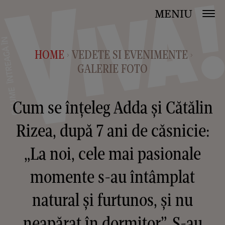
MENIU
HOME
VEDETE SI EVENIMENTE
>
>
GALERIE FOTO
Cum se înțeleg Adda și Cătălin
Rizea, după 7 ani de căsnicie:
„La noi, cele mai pasionale
momente s-au întâmplat
natural și furtunos, și nu
neapărat în dormitor”. S-au