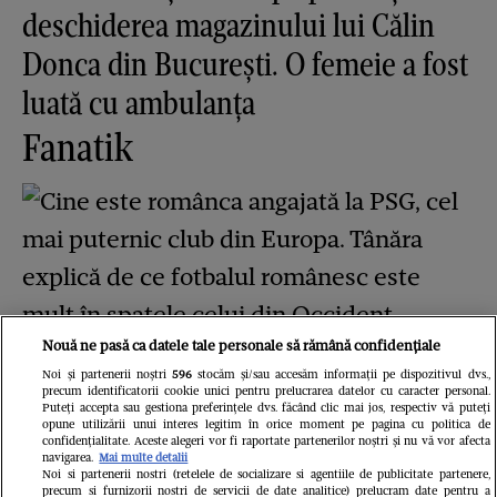
deschiderea magazinului lui Călin
Donca din București. O femeie a fost
luată cu ambulanța
Fanatik
Nouă ne pasă ca datele tale personale să rămână confidențiale
Cine este românca angajată la PSG,
Noi și partenerii noștri
596
stocăm și/sau accesăm informații pe dispozitivul dvs.,
precum identificatorii cookie unici pentru prelucrarea datelor cu caracter personal.
cel mai puternic club din Europa.
Puteți accepta sau gestiona preferințele dvs. făcând clic mai jos, respectiv vă puteți
opune utilizării unui interes legitim în orice moment pe pagina cu politica de
Tânăra explică de ce fotbalul
confidențialitate. Aceste alegeri vor fi raportate partenerilor noștri și nu vă vor afecta
navigarea.
Mai multe detalii
Noi si partenerii nostri (retelele de socializare si agentiile de publicitate partenere,
românesc este mult în spatele celui
precum si furnizorii nostri de servicii de date analitice) prelucram date pentru a