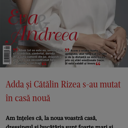
Adda și Cătălin Rizea s-au mutat
în casă nouă
Am înțeles că, la noua voastră casă,
dressingul și bucătăria sunt foarte mari și