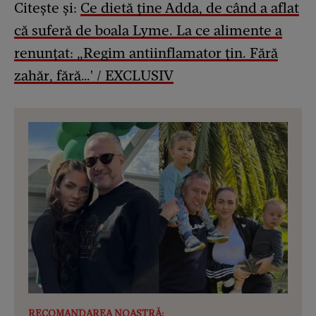
Citește și:
Ce dietă ține Adda, de când a aflat
că suferă de boala Lyme. La ce alimente a
renunțat: „Regim antiinflamator țin. Fără
zahăr, fără…' / EXCLUSIV
RECOMANDAREA NOASTRĂ: