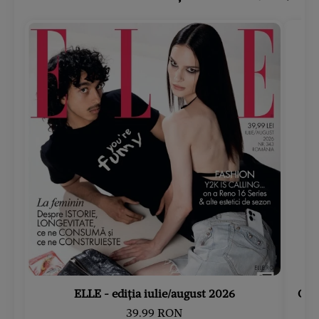
ELLE - ediția iulie/august 2026
Gard
39.99 RON