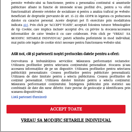
permite website-ului sa functioneze, pentru a personaliza continutul si anunturile
publicitare afisate in functie de interesele si/sau profilul dvs., pentru a va oferi
functionalitati aferente retelelor de socializare si pentru a analiza traficul pe website.
Beneficiati de drepturile prevazute de art. 15-22 din GDPR in legatura cu prelucrarea
datelor cu caracter personal. Aceste drepturi pot fi exercitate prin modalitatea
indicata
aici
. Prin click pe “ACCEPT TOATE”, acceptati folosirea tuturor Tehnologiilor
de tip Cookie, care implica inclusiv acceptul dvs. cu privire la stocarea/accesarea
informatiilor de catre Vendor-ii cu care colaboram. Prin click pe “VREAU SA
Citește în continuare
MODIFIC SETARILE INDIVIDUAL” puteti schimba preferintele in mod individual,
mai putin cele legate de cookie strict necesare pentru functionarea website-ului.
Atât noi, cât și partenerii noștri prelucrăm datele pentru a oferi:
Dezvoltarea și îmbunătățirea serviciilor. Măsurarea performanței reclamelor.
Utilizarea profilurilor pentru selectarea conținutului personalizat. Stocarea și/sau
accesarea informațiilor de pe un dispozitiv. Utilizarea profilurilor pentru selectarea
publicității personalizate. Crearea profilurilor pentru publicitate personalizată.
Utilizarea de date limitate pentru a selecta publicitatea. Crearea profilurilor de
conținut personalizat. Utilizarea datelor limitate pentru a selecta conținutul.
Măsurarea performanței conținutului. Înțelegerea publicului prin statistici sau
combinații de date din surse diferite. Date precise de geolocație și identificarea prin
scanarea dispozitivului.
Listă parteneri (furnizori)
ACCEPT TOATE
Meniu
Caută
VREAU SA MODIFIC SETARILE INDIVIDUAL