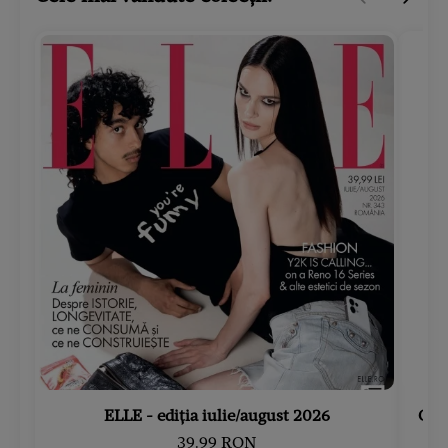
ELLE - ediția iulie/august 2026
Gard
39.99 RON