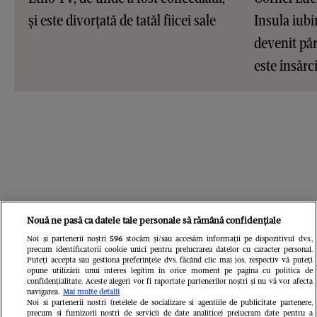
și este divorțată de tatăl fiicei sale
Insula iubir
devenit pări
este însărc
Nouă ne pasă ca datele tale personale să rămână confidențiale
Noi și partenerii noștri
596
stocăm și/sau accesăm informații pe dispozitivul dvs.,
precum identificatorii cookie unici pentru prelucrarea datelor cu caracter personal.
Puteți accepta sau gestiona preferințele dvs. făcând clic mai jos, respectiv vă puteți
opune utilizării unui interes legitim în orice moment pe pagina cu politica de
confidențialitate. Aceste alegeri vor fi raportate partenerilor noștri și nu vă vor afecta
navigarea.
Mai multe detalii
Noi si partenerii nostri (retelele de socializare si agentiile de publicitate partenere,
precum si furnizorii nostri de servicii de date analitice) prelucram date pentru a