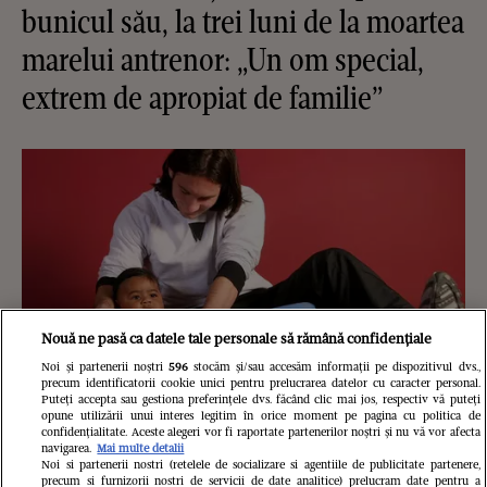
bunicul său, la trei luni de la moartea
marelui antrenor: „Un om special,
extrem de apropiat de familie”
Nouă ne pasă ca datele tale personale să rămână confidențiale
Noi și partenerii noștri
596
stocăm și/sau accesăm informații pe dispozitivul dvs.,
precum identificatorii cookie unici pentru prelucrarea datelor cu caracter personal.
Puteți accepta sau gestiona preferințele dvs. făcând clic mai jos, respectiv vă puteți
opune utilizării unui interes legitim în orice moment pe pagina cu politica de
confidențialitate. Aceste alegeri vor fi raportate partenerilor noștri și nu vă vor afecta
navigarea.
Mai multe detalii
Noi si partenerii nostri (retelele de socializare si agentiile de publicitate partenere,
Povestea fabuloasă a celebrei
precum si furnizorii nostri de servicii de date analitice) prelucram date pentru a