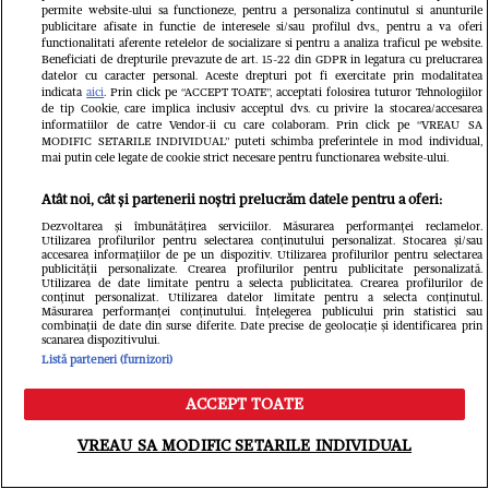
permite website-ului sa functioneze, pentru a personaliza continutul si anunturile
fotografii cu Messi și Yamal, de acum
publicitare afisate in functie de interesele si/sau profilul dvs., pentru a va oferi
functionalitati aferente retelelor de socializare si pentru a analiza traficul pe website.
Beneficiati de drepturile prevazute de art. 15-22 din GDPR in legatura cu prelucrarea
19 ani. Cum a ajuns starul Argentinei
datelor cu caracter personal. Aceste drepturi pot fi exercitate prin modalitatea
indicata
aici
. Prin click pe “ACCEPT TOATE”, acceptati folosirea tuturor Tehnologiilor
să-l „boteze” pe mezinul naționalei
de tip Cookie, care implica inclusiv acceptul dvs. cu privire la stocarea/accesarea
informatiilor de catre Vendor-ii cu care colaboram. Prin click pe “VREAU SA
Spaniei: „Începutul a două legende”
MODIFIC SETARILE INDIVIDUAL” puteti schimba preferintele in mod individual,
mai putin cele legate de cookie strict necesare pentru functionarea website-ului.
Atât noi, cât și partenerii noștri prelucrăm datele pentru a oferi:
Dezvoltarea și îmbunătățirea serviciilor. Măsurarea performanței reclamelor.
Utilizarea profilurilor pentru selectarea conținutului personalizat. Stocarea și/sau
accesarea informațiilor de pe un dispozitiv. Utilizarea profilurilor pentru selectarea
publicității personalizate. Crearea profilurilor pentru publicitate personalizată.
Utilizarea de date limitate pentru a selecta publicitatea. Crearea profilurilor de
conținut personalizat. Utilizarea datelor limitate pentru a selecta conținutul.
Măsurarea performanței conținutului. Înțelegerea publicului prin statistici sau
combinații de date din surse diferite. Date precise de geolocație și identificarea prin
scanarea dispozitivului.
Listă parteneri (furnizori)
ACCEPT TOATE
FANATIK.RO
Meniu
Caută
Marcel Pușcaș, uimit de ce a văzut în
VREAU SA MODIFIC SETARILE INDIVIDUAL
FCSB – FC Argeș 2-0: „De la sublim