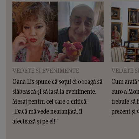
VEDETE SI EVENIMENTE
VEDETE S
Oana Lis spune că soțul ei o roagă să
Cum arată v
slăbească și să iasă la evenimente.
euro a Moni
Mesaj pentru cei care o critică:
trebuie să f
„Dacă mă vede nearanjată, îl
prezent și v
afectează și pe el!”