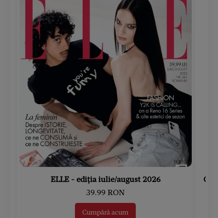
ELLE - ediția iulie/august 2026
Gard
39.99 RON
Cumpără acum