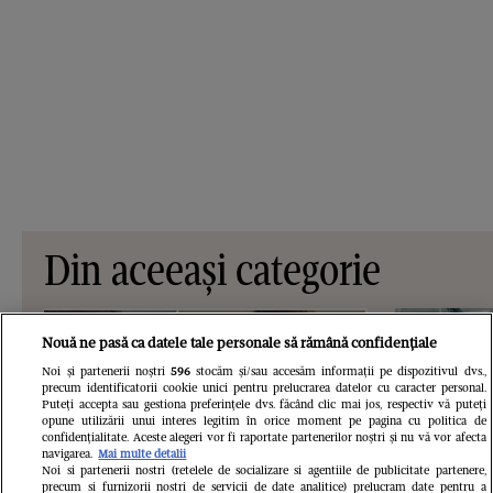
Din aceeași categorie
Nouă ne pasă ca datele tale personale să rămână confidențiale
Noi și partenerii noștri
596
stocăm și/sau accesăm informații pe dispozitivul dvs.,
precum identificatorii cookie unici pentru prelucrarea datelor cu caracter personal.
Puteți accepta sau gestiona preferințele dvs. făcând clic mai jos, respectiv vă puteți
opune utilizării unui interes legitim în orice moment pe pagina cu politica de
confidențialitate. Aceste alegeri vor fi raportate partenerilor noștri și nu vă vor afecta
navigarea.
Mai multe detalii
Noi si partenerii nostri (retelele de socializare si agentiile de publicitate partenere,
precum si furnizorii nostri de servicii de date analitice) prelucram date pentru a