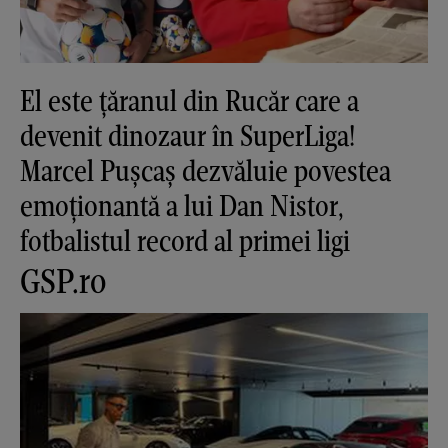
El este țăranul din Rucăr care a
devenit dinozaur în SuperLiga!
Marcel Pușcaș dezvăluie povestea
emoționantă a lui Dan Nistor,
fotbalistul record al primei ligi
GSP.ro