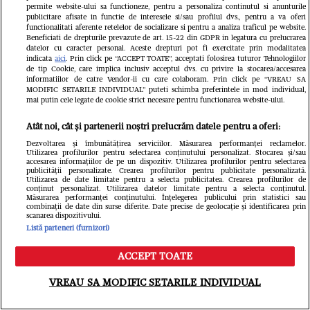
permite website-ului sa functioneze, pentru a personaliza continutul si anunturile
publicitare afisate in functie de interesele si/sau profilul dvs., pentru a va oferi
functionalitati aferente retelelor de socializare si pentru a analiza traficul pe website.
VEDETE SI EVENIMENTE
VEDETE S
Beneficiati de drepturile prevazute de art. 15-22 din GDPR in legatura cu prelucrarea
datelor cu caracter personal. Aceste drepturi pot fi exercitate prin modalitatea
Drama neștiută a actriței Tora
Cum este N
indicata
aici
. Prin click pe “ACCEPT TOATE”, acceptati folosirea tuturor Tehnologiilor
de tip Cookie, care implica inclusiv acceptul dvs. cu privire la stocarea/accesarea
Vasilescu. Când era studentă a făcut
micul ecran
informatiilor de catre Vendor-ii cu care colaboram. Prin click pe “VREAU SA
MODIFIC SETARILE INDIVIDUAL” puteti schimba preferintele in mod individual,
mai putin cele legate de cookie strict necesare pentru functionarea website-ului.
un avort care i-a marcat întreaga
oamenii o 
viață: "A doua zi, la 5, în tren și cu
neplăcut e
Atât noi, cât și partenerii noștri prelucrăm datele pentru a oferi:
Dezvoltarea și îmbunătățirea serviciilor. Măsurarea performanței reclamelor.
hemoragie, m-am gândit că l-am
oameni vin 
Utilizarea profilurilor pentru selectarea conținutului personalizat. Stocarea și/sau
accesarea informațiilor de pe un dispozitiv. Utilizarea profilurilor pentru selectarea
avut pe Dumnezeu lângă mine"
nepotrivită
publicității personalizate. Crearea profilurilor pentru publicitate personalizată.
Utilizarea de date limitate pentru a selecta publicitatea. Crearea profilurilor de
conținut personalizat. Utilizarea datelor limitate pentru a selecta conținutul.
peste umăr
Măsurarea performanței conținutului. Înțelegerea publicului prin statistici sau
combinații de date din surse diferite. Date precise de geolocație și identificarea prin
de-o viață
scanarea dispozitivului.
Listă parteneri (furnizori)
ACCEPT TOATE
Meniu
Caută
VREAU SA MODIFIC SETARILE INDIVIDUAL